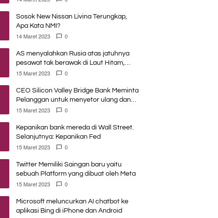
Sosok New Nissan Livina Terungkap,
Apa Kata NMI?
14 Maret 2023
0
AS menyalahkan Rusia atas jatuhnya
pesawat tak berawak di Laut Hitam,
Moskow menyangkal
15 Maret 2023
0
CEO Silicon Valley Bridge Bank Meminta
Pelanggan untuk menyetor ulang dana
Mereka
15 Maret 2023
0
Kepanikan bank mereda di Wall Street.
Selanjutnya: Kepanikan Fed
15 Maret 2023
0
Twitter Memiliki Saingan baru yaitu
sebuah Platform yang dibuat oleh Meta
15 Maret 2023
0
Microsoft meluncurkan AI chatbot ke
aplikasi Bing di iPhone dan Android