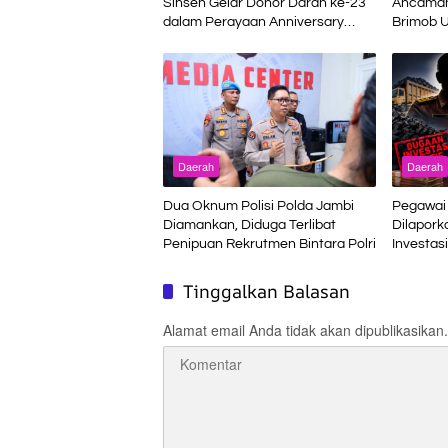
Sinsen Gelar Donor Darah ke-23
Ancaman
dalam Perayaan Anniversary
Brimob U
Sinsen
Terminal
Daerah
Daerah
Dua Oknum Polisi Polda Jambi
Pegawai 
Diamankan, Diduga Terlibat
Dilapork
Penipuan Rekrutmen Bintara Polri
Investasi
Bukan J
Tinggalkan Balasan
Alamat email Anda tidak akan dipublikasikan.