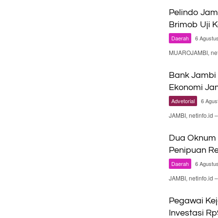
Pelindo Jam
Brimob Uji 
Daerah
6 Agustu
MUAROJAMBI, neti
Bank Jambi 
Ekonomi Ja
Advetorial
6 Agus
JAMBI, netinfo.id
Dua Oknum P
Penipuan Re
Daerah
6 Agustu
JAMBI, netinfo.i
Pegawai Kej
Investasi Rp