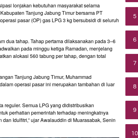
ipasi lonjakan kebutuhan masyarakat selama
ah Kabupaten Tanjung Jabung Timur bersama PT
5
perasi pasar (OP) gas LPG 3 kg bersubsidi di seluruh
6
lam dua tahap. Tahap pertama dilaksanakan pada 3–6
jadwalkan pada minggu ketiga Ramadan, menjelang
atkan alokasi 560 tabung per tahap, dengan total
7
agangan Tanjung Jabung Timur, Muhammad
alam operasi pasar ini merupakan tambahan di luar
8
ta reguler. Semua LPG yang didistribusikan
9
tuk perhatian pemerintah terhadap meningkatnya
n Idulfitri,” ujar Awalauddin di Muarasabak, Senin
10