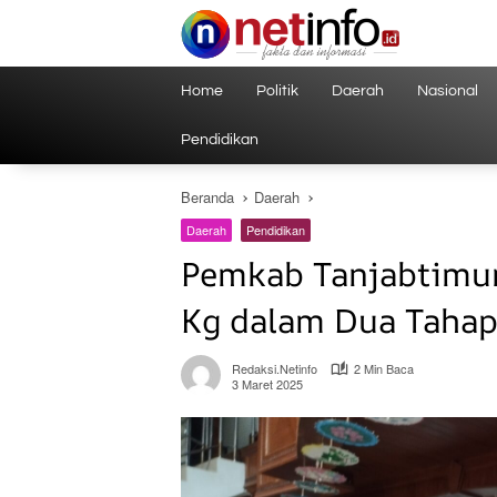
Langsung
ke
konten
Home
Politik
Daerah
Nasional
Pendidikan
Beranda
Daerah
Daerah
Pendidikan
Pemkab Tanjabtimur
Kg dalam Dua Taha
Redaksi.netinfo
2 Min Baca
3 Maret 2025