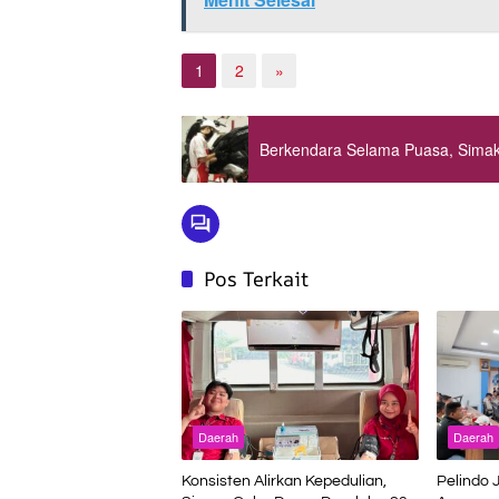
1
2
»
Berkendara Selama Puasa, Simak
Pos Terkait
Daerah
Daerah
Konsisten Alirkan Kepedulian,
Pelindo 