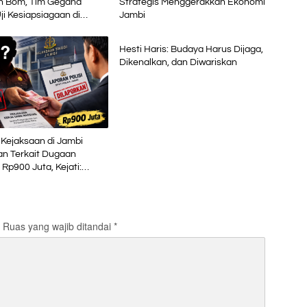
 Bom, Tim Gegana
Strategis Menggerakkan Ekonomi
ji Kesiapsiagaan di
Jambi
Advetorial
 Petikemas
Hesti Haris: Budaya Harus Dijaga,
Dikenalkan, dan Diwariskan
Kejaksaan di Jambi
an Terkait Dugaan
 Rp900 Juta, Kejati:
aksa
Ruas yang wajib ditandai
*