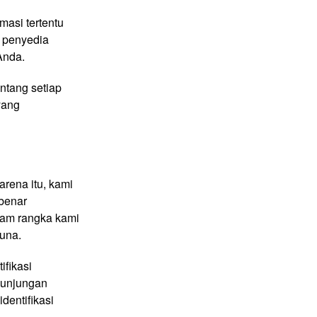
masi tertentu
, penyedia
Anda.
ntang setiap
yang
rena itu, kami
benar
lam rangka kami
guna.
ifikasi
kunjungan
dentifikasi