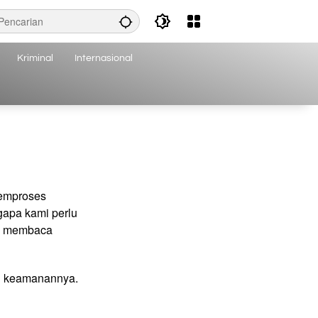
Kriminal
Internasional
memproses
gapa kami perlu
us membaca
an keamanannya.