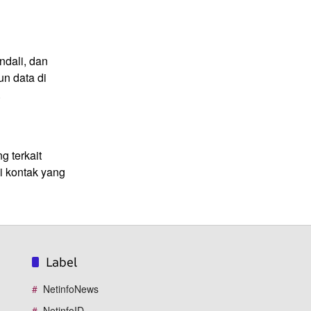
ndali, dan
un data di
.
g terkait
i kontak yang
Label
NetinfoNews
NetinfoID