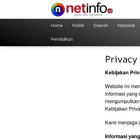
Langsung
ke
konten
Home
Politik
Daerah
Nasional
Pendidikan
Privacy 
Kebijakan Priv
Website ini me
informasi yang
mengumpulkan d
Kebijakan Priva
Kami menjaga d
Informasi yan