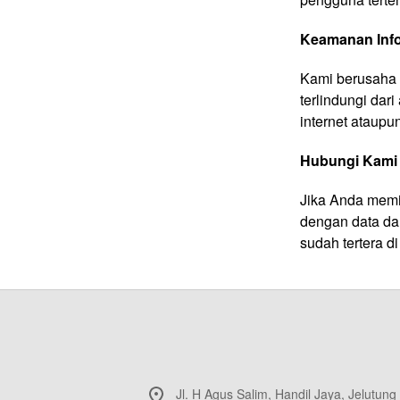
Keamanan Inf
Kami berusaha 
terlindungi dar
internet ataupu
Hubungi Kami
Jika Anda memil
dengan data da
sudah tertera di
Jl. H Agus Salim, Handil Jaya, Jelutung