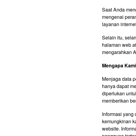
Saat Anda meng
mengenai peran
layanan interne
Selain itu, sel
halaman web ata
mengarahkan An
Mengapa Kami
Menjaga data pe
hanya dapat me
diperlukan untu
memberikan ber
Informasi yang
kemungkinan ka
website. Informa
pengguna terten