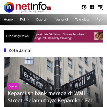
Langsung
ke
konten
Home
Politik
Daerah
Nasional
Teknologi
Perist
 Al
Menapaki Usia 59 Tahun, Sinsen Teguhkan
Tubuhnya
Breaking News
Semangat “Sustainably Growing”
Kisah Pi
Kecelaka
Kota Jambi
Daerah
Kepanikan bank mereda di Wall
Street. Selanjutnya: Kepanikan Fed