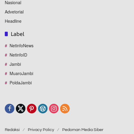
Nasional
Advetorial
Headline
Label
NetinfoNews
NetinfoID
Jambi
MuaroJambi
PoldaJambi
Redaksi
Privacy Policy
Pedoman Media Siber