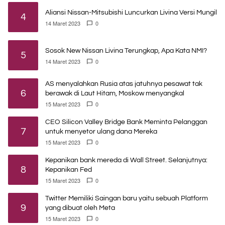
Aliansi Nissan-Mitsubishi Luncurkan Livina Versi Mungil
4
14 Maret 2023
0
Sosok New Nissan Livina Terungkap, Apa Kata NMI?
5
14 Maret 2023
0
AS menyalahkan Rusia atas jatuhnya pesawat tak
6
berawak di Laut Hitam, Moskow menyangkal
15 Maret 2023
0
CEO Silicon Valley Bridge Bank Meminta Pelanggan
7
untuk menyetor ulang dana Mereka
15 Maret 2023
0
Kepanikan bank mereda di Wall Street. Selanjutnya:
8
Kepanikan Fed
15 Maret 2023
0
Twitter Memiliki Saingan baru yaitu sebuah Platform
9
yang dibuat oleh Meta
15 Maret 2023
0