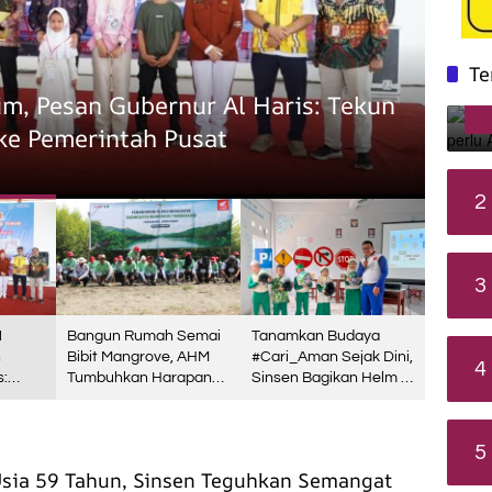
Te
Daerah
m, Pesan Gubernur Al Haris: Tekun
Ban
 ke Pemerintah Pusat
Hara
30 Juli 2
2
3
1
Bangun Rumah Semai
Tanamkan Budaya
n
Bibit Mangrove, AHM
#Cari_Aman Sejak Dini,
4
s:
Tumbuhkan Harapan
Sinsen Bagikan Helm di
n
Baru bagi Pesisir
Hari Anak Nasional
Karawang
2026
t
5
sia 59 Tahun, Sinsen Teguhkan Semangat