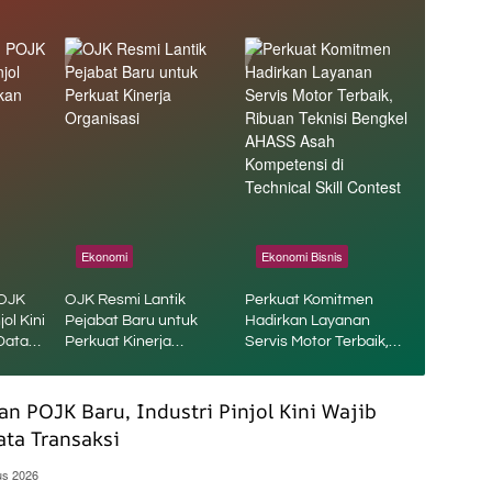
Ekonomi
Ekonomi Bisnis
POJK
OJK Resmi Lantik
Perkuat Komitmen
jol Kini
Pejabat Baru untuk
Hadirkan Layanan
Data
Perkuat Kinerja
Servis Motor Terbaik,
Organisasi
Ribuan Teknisi Bengkel
AHASS Asah
Kompetensi di
an POJK Baru, Industri Pinjol Kini Wajib
Technical Skill Contest
ta Transaksi
us 2026