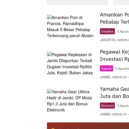
Amankan Po
Pebalap Te
Headline
6 Agust
JAKARTA, netinfo
Pegawai Kej
Investasi R
Daerah
5 Agustu
JAMBI, netinfo.i
Yamaha Gear
Juta dan Bo
Ekonomi
5 Agust
JAMBI, netinfo.id