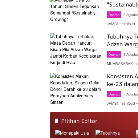
“Sustainabl
Daerah
8 Agustu
JAMBI, netinfo.id
Tubuhnya Te
Adzan Warg
Daerah
8 Agustu
MUARASABAK, neti
Konsisten A
ke-23 dala
Daerah
7 Agustu
JAMBI, netinfo.id
net
info
Pilihan Editor