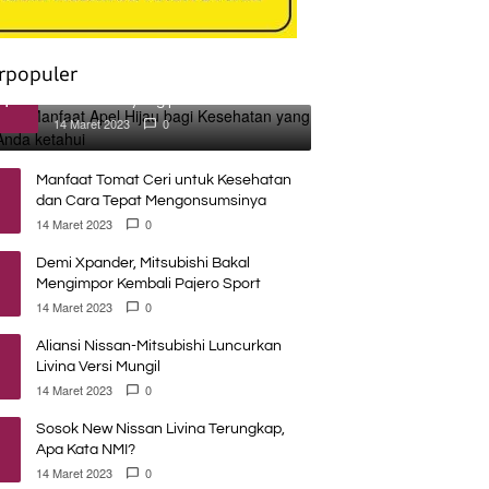
rpopuler
Banyak Manfaat Apel Hijau bagi
gun Rumah Semai Bibit Mangrove, AHM T
1
Kesehatan yang perlu Anda
ketahui
14 Maret 2023
0
pan Baru bagi Pesisir Karawang
026
Manfaat Tomat Ceri untuk Kesehatan
dan Cara Tepat Mengonsumsinya
14 Maret 2023
0
Demi Xpander, Mitsubishi Bakal
Mengimpor Kembali Pajero Sport
14 Maret 2023
0
Aliansi Nissan-Mitsubishi Luncurkan
Livina Versi Mungil
14 Maret 2023
0
Sosok New Nissan Livina Terungkap,
Apa Kata NMI?
14 Maret 2023
0