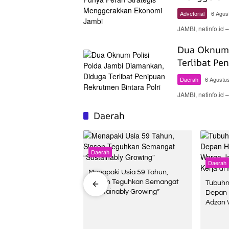
Advetorial
6 Agus
JAMBI, netinfo.id
Dua Oknum 
Terlibat Pe
Daerah
6 Agustu
JAMBI, netinfo.i
Daerah
Daerah
Daerah
Menapaki Usia 59 Tahun,
Sinsen Teguhkan Semangat
Jambi Gelar Simulasi
Tubuhn
“Sustainably Growing”
 Bom, Tim Gegana
Depan 
ji Kesiapsiagaan di
Adzan 
 Petikemas
Kecelak