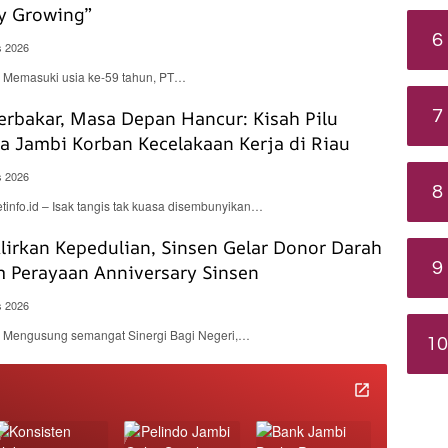
y Growing”
6
s 2026
 – Memasuki usia ke-59 tahun, PT…
rbakar, Masa Depan Hancur: Kisah Pilu
7
a Jambi Korban Kecelakaan Kerja di Riau
s 2026
8
nfo.id – Isak tangis tak kuasa disembunyikan…
lirkan Kepedulian, Sinsen Gelar Donor Darah
9
m Perayaan Anniversary Sinsen
s 2026
 – Mengusung semangat Sinergi Bagi Negeri,…
10