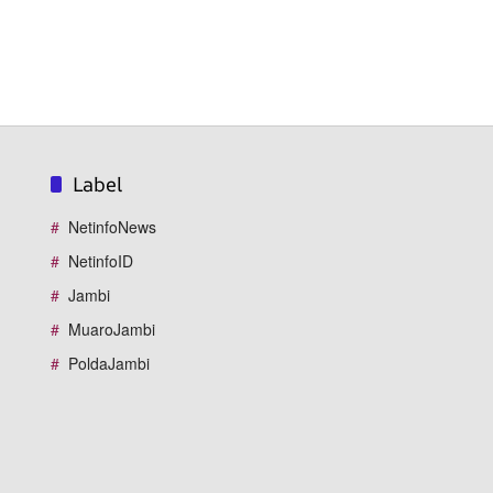
Label
NetinfoNews
NetinfoID
Jambi
MuaroJambi
PoldaJambi