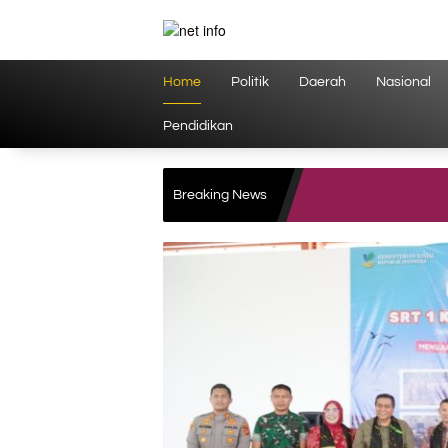
Langsung
ke
konten
Home
Politik
Daerah
Nasional
Pendidikan
Breaking News