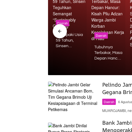
Daerah
Daerah
ya
Menapaki Usia
Daerah
59 Tahun,
Dua Oknum
Sinsen
Polisi Polda
Tubuhnya
kan
Teguhkan
Jambi
Terbakar, Masa
Semangat
Diamankan,
Depan Hancur:
“Sustainably
Diduga Terlibat
Kisah Pilu
Growing”
Penipuan
Adzan Warga
Rekrutmen
Jambi Korban
Bintara Polri
Kecelakaan
Pelindo Ja
Kerja di Riau
Gegana Bri
Daerah
6 Agustu
MUAROJAMBI, neti
Bank Jambi 
Menggerak