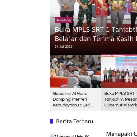
Advetorial
n RI Beri
Buka MPLS SRT 1 Tanjabti
Belajar dan Terima Kasih
31 Juli 2026
Gubernur Al Haris
Buka MPLS SRT 
Dampingi Menteri
Tanjabtim, Pesa
Kebudayaan RI Beri
Gubernur Al Hari
Kuliah Umum di UNJA
Tekun Belajar da
Terima Kasih ke
Berita Terbaru
Pemerintah Pusa
Menapaki U