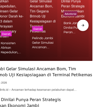
Advetorial
Bank Jambi
Daerah
Dinilai Punya
Daerah
Peran
Dua Ok
Daerah
Strategis
Polisi P
Pelindo Jambi
Menggerakkan
Jambi
Gelar Simulasi
Konsisten
Ekonomi
Diaman
Ancaman
Alirkan
Jambi
Diduga T
Bom, Tim
Kepedulian,
Penipu
Gegana
Sinsen Gelar
Rekrut
Brimob Uji
Donor Darah
Bintara 
Kesiapsiagaan
ke-23 dalam
mbi Gelar Simulasi Ancaman Bom, Tim
di Terminal
Perayaan
mob Uji Kesiapsiagaan di Terminal Petikemas
Petikemas
Anniversary
Sinsen
s 2026
nfo.id – Ancaman terhadap keamanan pelabuhan dapat…
Dinilai Punya Peran Strategis
kan Ekonomi Jambi