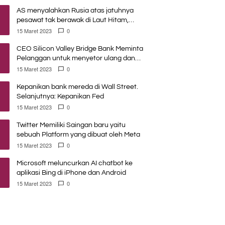
AS menyalahkan Rusia atas jatuhnya
pesawat tak berawak di Laut Hitam,
Moskow menyangkal
15 Maret 2023
0
CEO Silicon Valley Bridge Bank Meminta
Pelanggan untuk menyetor ulang dana
Mereka
15 Maret 2023
0
Kepanikan bank mereda di Wall Street.
Selanjutnya: Kepanikan Fed
15 Maret 2023
0
Twitter Memiliki Saingan baru yaitu
sebuah Platform yang dibuat oleh Meta
15 Maret 2023
0
Microsoft meluncurkan AI chatbot ke
aplikasi Bing di iPhone dan Android
15 Maret 2023
0