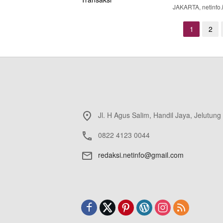
JAKARTA, netinfo.
Paginasi
1
2
pos
Jl. H Agus Salim, Handil Jaya, Jelutung
0822 4123 0044
redaksi.netinfo@gmail.com