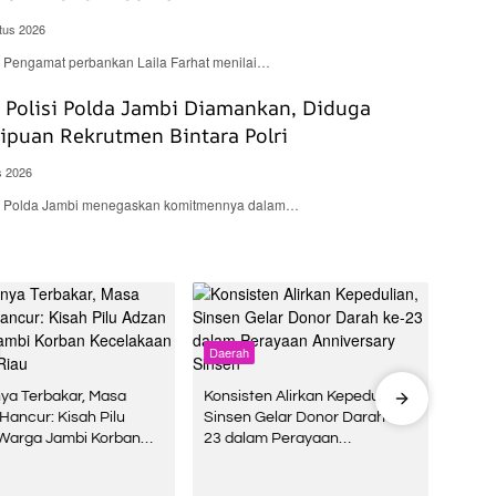
tus 2026
 – Pengamat perbankan Laila Farhat menilai…
Polisi Polda Jambi Diamankan, Diduga
nipuan Rekrutmen Bintara Polri
s 2026
d – Polda Jambi menegaskan komitmennya dalam…
Daerah
Daera
ya Terbakar, Masa
Konsisten Alirkan Kepedulian,
Pelin
Hancur: Kisah Pilu
Sinsen Gelar Donor Darah ke-
Anca
Warga Jambi Korban
23 dalam Perayaan
Brimo
aan Kerja di Riau
Anniversary Sinsen
Termi