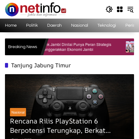
Langsung
ke
konten
Home
Politik
Daerah
Nasional
Teknologi
Perist
om,
Bank Jambi Dinilai Punya Peran Strategis
Dua Ok
Breaking News
Menggerakkan Ekonomi Jambi
Diduga
Polri
Tanjung Jabung Timur
Nasional
Rencana Rilis PlayStation 6
Berpotensi Terungkap, Berkat