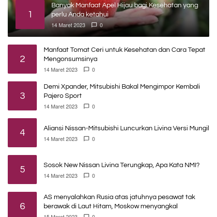
Banyak Manfaat Apel Hijau bagi Kesehatan yang
1
perlu Anda ketahui
14 Maret 2023
0
Manfaat Tomat Ceri untuk Kesehatan dan Cara Tepat
2
Mengonsumsinya
14 Maret 2023
0
Demi Xpander, Mitsubishi Bakal Mengimpor Kembali
3
Pajero Sport
14 Maret 2023
0
Aliansi Nissan-Mitsubishi Luncurkan Livina Versi Mungil
4
14 Maret 2023
0
Sosok New Nissan Livina Terungkap, Apa Kata NMI?
5
14 Maret 2023
0
AS menyalahkan Rusia atas jatuhnya pesawat tak
6
berawak di Laut Hitam, Moskow menyangkal
15 Maret 2023
0