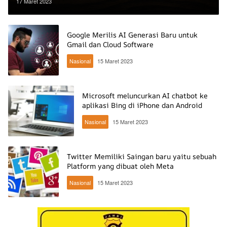
Microsoft
17 Maret 2023
Google Merilis AI Generasi Baru untuk
Gmail dan Cloud Software
Nasional
15 Maret 2023
Microsoft meluncurkan AI chatbot ke
aplikasi Bing di iPhone dan Android
Nasional
15 Maret 2023
Twitter Memiliki Saingan baru yaitu sebuah
Platform yang dibuat oleh Meta
Nasional
15 Maret 2023