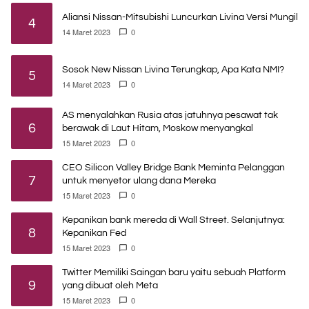
Aliansi Nissan-Mitsubishi Luncurkan Livina Versi Mungil
4
14 Maret 2023
0
Sosok New Nissan Livina Terungkap, Apa Kata NMI?
5
14 Maret 2023
0
AS menyalahkan Rusia atas jatuhnya pesawat tak
6
berawak di Laut Hitam, Moskow menyangkal
15 Maret 2023
0
CEO Silicon Valley Bridge Bank Meminta Pelanggan
7
untuk menyetor ulang dana Mereka
15 Maret 2023
0
Kepanikan bank mereda di Wall Street. Selanjutnya:
8
Kepanikan Fed
15 Maret 2023
0
Twitter Memiliki Saingan baru yaitu sebuah Platform
9
yang dibuat oleh Meta
15 Maret 2023
0