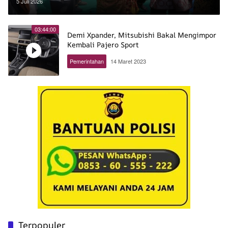
Ajak Generasi Muda Lestarikan
5 Juli 2026
Budaya
03:44:00
Demi Xpander, Mitsubishi Bakal Mengimpor
Kembali Pajero Sport
Pemerintahan
14 Maret 2023
Terpopuler