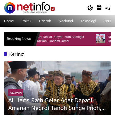
Langsung
ke
konten
Home
Politik
Daerah
Nasional
Teknologi
Perist
Bank Jambi Dinilai Punya Peran Strategis
Dua Oknum P
Breaking News
Menggerakkan Ekonomi Jambi
Diduga Terli
Polri
Kerinci
Advetorial
Al Haris Raih Gelar Adat Depati
Amanah Negroi Tanoh Sunge Pnoh,