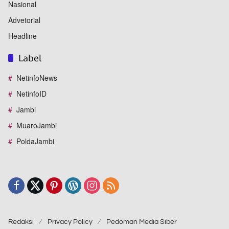
Nasional
Advetorial
Headline
Label
NetinfoNews
NetinfoID
Jambi
MuaroJambi
PoldaJambi
Redaksi
Privacy Policy
Pedoman Media Siber