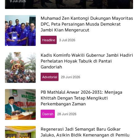
Persatuan dan Kemajuan Indonesia
9 Juli 2026
Muhamad Zen Kantongi Dukungan Mayoritas
DPC, Peta Persaingan Musda Demokrat
Jambi Kian Mengerucut
Headline
3 Juli 2026
Kadis Kominfo Wakili Gubernur Jambi Hadiri
Perhelatan Hoyak Tabuik di Pantai
Gandoriah
Advetorial
29 Juni 2026
PB Mathla’ul Anwar 2026-2031: Menjaga
Khittah Dengan Tetap Mengikuti
Perkembangan Zaman
Daerah
28 Juni 2026
Regenerasi Jadi Semangat Baru Golkar
Jaluko, Asikin Bidik Kemenangan di Pemilu