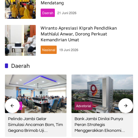
Mendatang
Daerah
21 Juni 2026
Wiranto Apresiasi Kiprah Pendidikan
Mathla’ul Anwar, Dorong Perkuat
Kemandirian Umat
Nasional
19 Juni 2026
Daerah
Daerah
Advetorial
Pelindo Jambi Gelar
Bank Jambi Dinilai Punya
Simulasi Ancaman Bom, Tim
Peran Strategis
Gegana Brimob Uji
Menggerakkan Ekonomi
Kesiapsiagaan di Terminal
Jambi