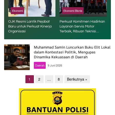
Ekonomi
Ekonomi Bisnis
OJK Resmi Lantik Pejabat
Perkuat Komitmen Hadirkan
Baru untuk Perkuat Kinerja
Layanan Servis Motor
Organisasi
Terbaik, Ribuan Teknisi
Bengkel AHASS Asah
Kompetensi di Technical Skill
Contest
Muhammad Samin Luncurkan Buku Elit Lokal
dalam Kontestasi Politik, Mengupas
Dinamika Kekuasaan di Daerah
Daerah
9 Juni 2026
Paginasi
1
2
…
8
Berikutnya »
pos