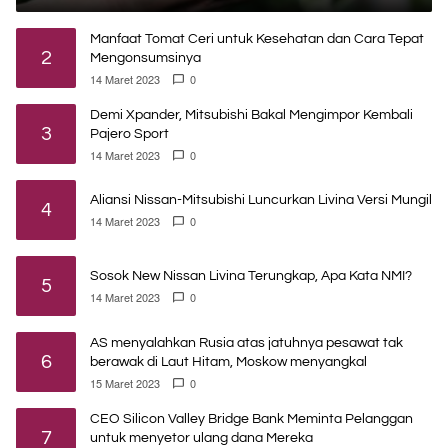
Manfaat Tomat Ceri untuk Kesehatan dan Cara Tepat
2
Mengonsumsinya
14 Maret 2023
0
Demi Xpander, Mitsubishi Bakal Mengimpor Kembali
3
Pajero Sport
14 Maret 2023
0
Aliansi Nissan-Mitsubishi Luncurkan Livina Versi Mungil
4
14 Maret 2023
0
Sosok New Nissan Livina Terungkap, Apa Kata NMI?
5
14 Maret 2023
0
AS menyalahkan Rusia atas jatuhnya pesawat tak
6
berawak di Laut Hitam, Moskow menyangkal
15 Maret 2023
0
CEO Silicon Valley Bridge Bank Meminta Pelanggan
7
untuk menyetor ulang dana Mereka