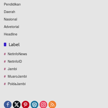
Pendidikan
Daerah
Nasional
Advetorial
Headline
Label
NetinfoNews
NetinfoID
Jambi
MuaroJambi
PoldaJambi