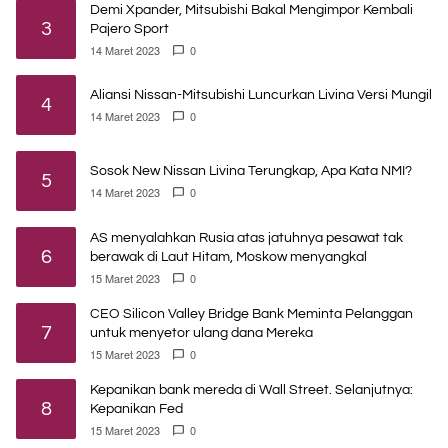
Demi Xpander, Mitsubishi Bakal Mengimpor Kembali
3
Pajero Sport
14 Maret 2023
0
Aliansi Nissan-Mitsubishi Luncurkan Livina Versi Mungil
4
14 Maret 2023
0
Sosok New Nissan Livina Terungkap, Apa Kata NMI?
5
14 Maret 2023
0
AS menyalahkan Rusia atas jatuhnya pesawat tak
6
berawak di Laut Hitam, Moskow menyangkal
15 Maret 2023
0
CEO Silicon Valley Bridge Bank Meminta Pelanggan
7
untuk menyetor ulang dana Mereka
15 Maret 2023
0
Kepanikan bank mereda di Wall Street. Selanjutnya:
8
Kepanikan Fed
15 Maret 2023
0