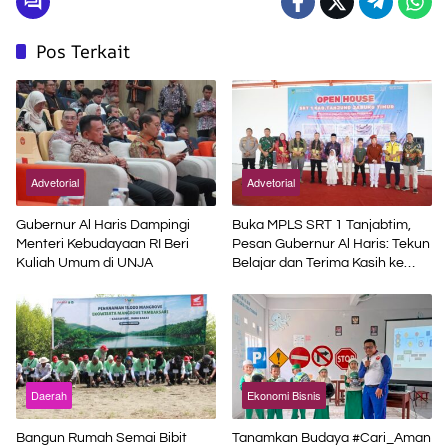
Pos Terkait
Advetorial
Advetorial
Gubernur Al Haris Dampingi
Buka MPLS SRT 1 Tanjabtim,
Menteri Kebudayaan RI Beri
Pesan Gubernur Al Haris: Tekun
Kuliah Umum di UNJA
Belajar dan Terima Kasih ke
Pemerintah Pusat
Daerah
Ekonomi Bisnis
Bangun Rumah Semai Bibit
Tanamkan Budaya #Cari_Aman