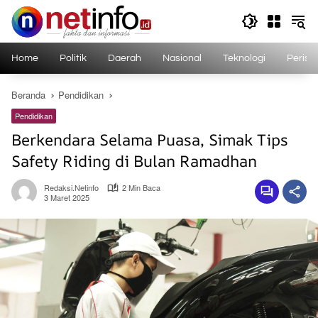
Langsung
ke
konten
Home
Politik
Daerah
Nasional
Teknologi
Perist
Beranda
Pendidikan
Pendidikan
Berkendara Selama Puasa, Simak Tips
Safety Riding di Bulan Ramadhan
Redaksi.netinfo
2 Min Baca
3 Maret 2025