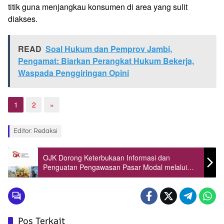
titik guna menjangkau konsumen di area yang sulit
diakses.
READ
Soal Hukum dan Pemprov Jambi,
Pengamat: Biarkan Perangkat Hukum Bekerja,
Waspada Penggiringan Opini
1
2
»
Editor: Redaksi
OJK Dorong Keterbukaan Informasi dan
Penguatan Pengawasan Pasar Modal melalui
Akses KSEI
Pos Terkait