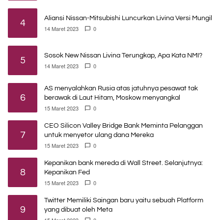
Aliansi Nissan-Mitsubishi Luncurkan Livina Versi Mungil
4
14 Maret 2023
0
Sosok New Nissan Livina Terungkap, Apa Kata NMI?
5
14 Maret 2023
0
AS menyalahkan Rusia atas jatuhnya pesawat tak
6
berawak di Laut Hitam, Moskow menyangkal
15 Maret 2023
0
CEO Silicon Valley Bridge Bank Meminta Pelanggan
7
untuk menyetor ulang dana Mereka
15 Maret 2023
0
Kepanikan bank mereda di Wall Street. Selanjutnya:
8
Kepanikan Fed
15 Maret 2023
0
Twitter Memiliki Saingan baru yaitu sebuah Platform
9
yang dibuat oleh Meta
15 Maret 2023
0