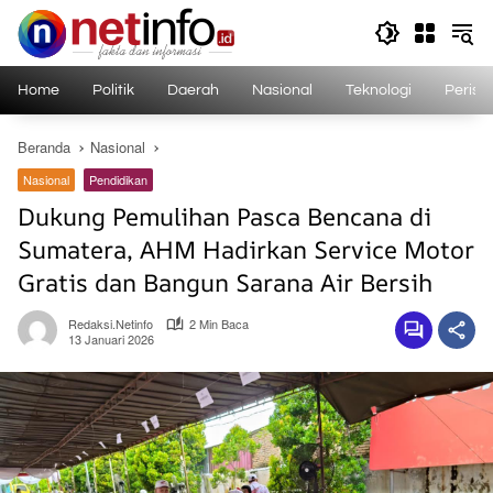
Langsung
ke
konten
Home
Politik
Daerah
Nasional
Teknologi
Perist
Beranda
Nasional
Nasional
Pendidikan
Dukung Pemulihan Pasca Bencana di
Sumatera, AHM Hadirkan Service Motor
Gratis dan Bangun Sarana Air Bersih
Redaksi.netinfo
2 Min Baca
13 Januari 2026