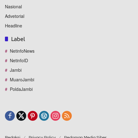
Nasional
Advetorial
Headline
Label
NetinfoNews
NetinfoID
Jambi
MuaroJambi
PoldaJambi
Redaksi
Privacy Policy
Pedoman Media Siber