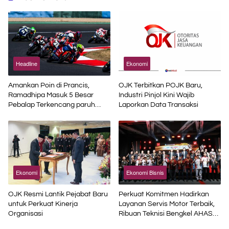
Headline
Ekonomi
Amankan Poin di Prancis,
OJK Terbitkan POJK Baru,
Ramadhipa Masuk 5 Besar
Industri Pinjol Kini Wajib
Pebalap Terkencang paruh
Laporkan Data Transaksi
Musim
Ekonomi
Ekonomi Bisnis
OJK Resmi Lantik Pejabat Baru
Perkuat Komitmen Hadirkan
untuk Perkuat Kinerja
Layanan Servis Motor Terbaik,
Organisasi
Ribuan Teknisi Bengkel AHASS
Asah Kompetensi di Technical