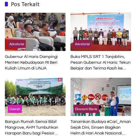
Pos Terkait
Advetorial
Advetorial
Gubernur Al Haris Dampingi
Buka MPLS SRT 1 Tanjabtim,
Menteri Kebudayaan RI Beri
Pesan Gubernur Al Haris: Tekun
Kuliah Umum di UNJA
Belajar dan Terima Kasih ke
Pemerintah Pusat
Daerah
Ekonomi Bisnis
Bangun Rumah Semai Bibit
Tanamkan Budaya #Cari_Aman
Mangrove, AHM Tumbuhkan
Sejak Dini, Sinsen Bagikan
Harapan Baru bagi Pesisir
Helm di Hari Anak Nasional