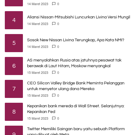
14 Maret 2023
0
Aliansi Nissan-Mitsubishi Luncurkan Livina Versi Mungil
4
14 Maret 2023
0
Sosok New Nissan Livina Terungkap, Apa Kata NMI?
5
14 Maret 2023
0
AS menyalahkan Rusia atas jatuhnya pesawat tak
6
berawak di Laut Hitam, Moskow menyangkal
15 Maret 2023
0
CEO Silicon Valley Bridge Bank Meminta Pelanggan
7
untuk menyetor ulang dana Mereka
15 Maret 2023
0
Kepanikan bank mereda di Wall Street. Selanjutnya:
8
Kepanikan Fed
15 Maret 2023
0
Twitter Memiliki Saingan baru yaitu sebuah Platform
9
yang dibuat oleh Meta