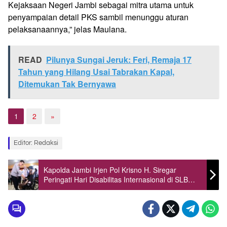
Kejaksaan Negeri Jambi sebagai mitra utama untuk
penyampaian detail PKS sambil menunggu aturan
pelaksanaannya,” jelas Maulana.
READ
Pilunya Sungai Jeruk: Feri, Remaja 17
Tahun yang Hilang Usai Tabrakan Kapal,
Ditemukan Tak Bernyawa
1
2
»
Editor: Redaksi
Kapolda Jambi Irjen Pol Krisno H. Siregar
Peringati Hari Disabilitas Internasional di SLB
Kota Jambi