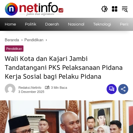
Langsung
ke
konten
Home
Politik
Daerah
Nasional
Teknologi
Perist
Beranda
Pendidikan
Pendidikan
Wali Kota dan Kajari Jambi
Tandatangani PKS Pelaksanaan Pidana
Kerja Sosial bagi Pelaku Pidana
Redaksi.netinfo
3 Min Baca
3 Desember 2025