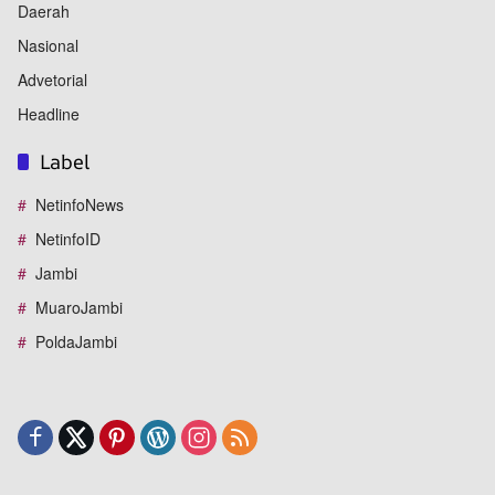
Daerah
Nasional
Advetorial
Headline
Label
NetinfoNews
NetinfoID
Jambi
MuaroJambi
PoldaJambi