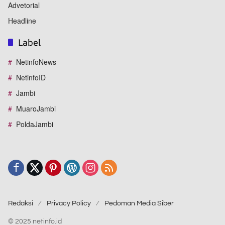
Advetorial
Headline
Label
NetinfoNews
NetinfoID
Jambi
MuaroJambi
PoldaJambi
Redaksi
Privacy Policy
Pedoman Media Siber
© 2025 netinfo.id