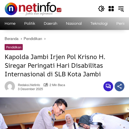
Langsung
ke
konten
Home
Politik
Daerah
Nasional
Teknologi
Perist
Beranda
Pendidikan
Pendidikan
Kapolda Jambi Irjen Pol Krisno H.
Siregar Peringati Hari Disabilitas
Internasional di SLB Kota Jambi
Redaksi.netinfo
2 Min Baca
3 Desember 2025