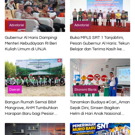
Advetorial
Advetorial
Gubernur Al Haris Dampingi
Buka MPLS SRT 1 Tanjabtim,
Menteri Kebudayaan RI Beri
Pesan Gubernur Al Haris: Tekun
Kuliah Umum di UNJA
Belajar dan Terima Kasih ke
Pemerintah Pusat
Daerah
Ekonomi Bisnis
Bangun Rumah Semai Bibit
Tanamkan Budaya #Cari_Aman
Mangrove, AHM Tumbuhkan
Sejak Dini, Sinsen Bagikan
Harapan Baru bagi Pesisir
Helm di Hari Anak Nasional
Karawang
2026