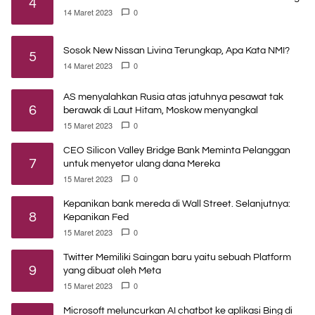
4
14 Maret 2023
0
Sosok New Nissan Livina Terungkap, Apa Kata NMI?
5
14 Maret 2023
0
AS menyalahkan Rusia atas jatuhnya pesawat tak
6
berawak di Laut Hitam, Moskow menyangkal
15 Maret 2023
0
CEO Silicon Valley Bridge Bank Meminta Pelanggan
7
untuk menyetor ulang dana Mereka
15 Maret 2023
0
Kepanikan bank mereda di Wall Street. Selanjutnya:
8
Kepanikan Fed
15 Maret 2023
0
Twitter Memiliki Saingan baru yaitu sebuah Platform
9
yang dibuat oleh Meta
15 Maret 2023
0
Microsoft meluncurkan AI chatbot ke aplikasi Bing di