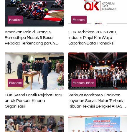
Headline
Ekonomi
Amankan Poin di Prancis,
OJK Terbitkan POJK Baru,
Ramadhipa Masuk 5 Besar
Industri Pinjol Kini Wajib
Pebalap Terkencang paruh
Laporkan Data Transaksi
Musim
Ekonomi
Ekonomi Bisnis
OJK Resmi Lantik Pejabat Baru
Perkuat Komitmen Hadirkan
untuk Perkuat Kinerja
Layanan Servis Motor Terbaik,
Organisasi
Ribuan Teknisi Bengkel AHASS
Asah Kompetensi di Technical
Skill Contest