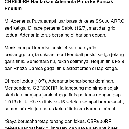
CBR600RR Hantarkan Adenanta Putra ke Puncak
Podium
M. Adenanta Putra tampil luar biasa di kelas SS600 ARRC
seri ketiga. Di race pertama Sabtu (12/7), start dari grid
kedua, Adenanta terus bersaing di barisan depan.
Meski sempat turun ke posisi 4 karena nyaris
bersenggolan, ia sukses rebut kembali posisi ketiga jelang
garis finis. Sementara itu, rekan setimnya, Herjun finis ke-8
dan Rheza Danica gagal finis akibat crash di lap ketiga.
Di race kedua (13/7), Adenanta benar-benar dominan.
Mengendarai CBR600RR, ia langsung memimpin sejak
start dan menjaga jarak hingga finis pertama dengan gap
1,013 detik. Rheza finis ke-16 setelah sempat bermasalah,
sementara Herjun harus keluar lintasan karena terjatuh.
“Saya berusaha tetap tenang dan fokus. CBR600RR
bekerja sangat baik di lintasan, dan saya siap untuk seri