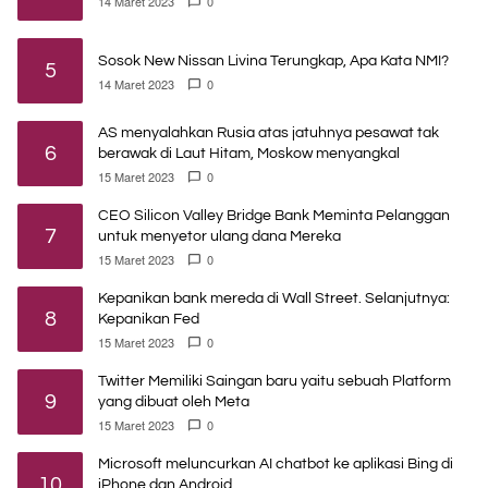
14 Maret 2023
0
Sosok New Nissan Livina Terungkap, Apa Kata NMI?
5
14 Maret 2023
0
AS menyalahkan Rusia atas jatuhnya pesawat tak
6
berawak di Laut Hitam, Moskow menyangkal
15 Maret 2023
0
CEO Silicon Valley Bridge Bank Meminta Pelanggan
7
untuk menyetor ulang dana Mereka
15 Maret 2023
0
Kepanikan bank mereda di Wall Street. Selanjutnya:
8
Kepanikan Fed
15 Maret 2023
0
Twitter Memiliki Saingan baru yaitu sebuah Platform
9
yang dibuat oleh Meta
15 Maret 2023
0
Microsoft meluncurkan AI chatbot ke aplikasi Bing di
10
iPhone dan Android