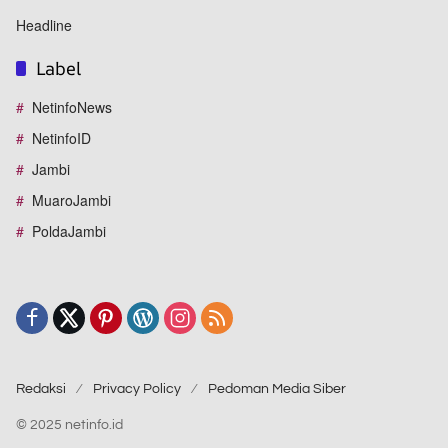
Headline
Label
NetinfoNews
NetinfoID
Jambi
MuaroJambi
PoldaJambi
Redaksi
Privacy Policy
Pedoman Media Siber
© 2025 netinfo.id