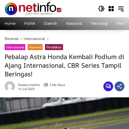
Langsung
ke
konten
Home
Politik
Daerah
Nasional
Teknologi
Perist
Beranda
Internasional
Internasional
Nasional
Pendidikan
Pebalap Astra Honda Kembali Podium di
Ajang Internasional, CBR Series Tampil
Beringas!
Redaksi.netinfo
3 Min Baca
15 Juli 2025