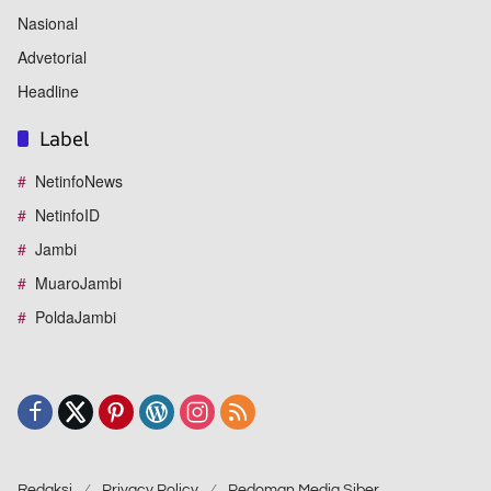
Nasional
Advetorial
Headline
Label
NetinfoNews
NetinfoID
Jambi
MuaroJambi
PoldaJambi
Redaksi
Privacy Policy
Pedoman Media Siber