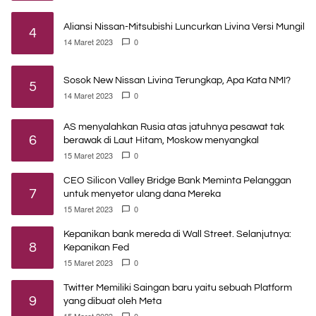
Aliansi Nissan-Mitsubishi Luncurkan Livina Versi Mungil
4
14 Maret 2023
0
Sosok New Nissan Livina Terungkap, Apa Kata NMI?
5
14 Maret 2023
0
AS menyalahkan Rusia atas jatuhnya pesawat tak
6
berawak di Laut Hitam, Moskow menyangkal
15 Maret 2023
0
CEO Silicon Valley Bridge Bank Meminta Pelanggan
7
untuk menyetor ulang dana Mereka
15 Maret 2023
0
Kepanikan bank mereda di Wall Street. Selanjutnya:
8
Kepanikan Fed
15 Maret 2023
0
Twitter Memiliki Saingan baru yaitu sebuah Platform
9
yang dibuat oleh Meta