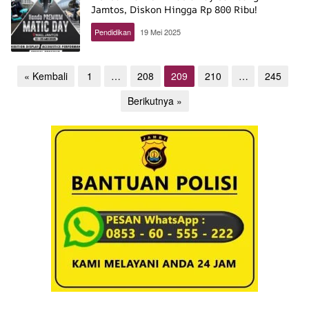
Jamtos, Diskon Hingga Rp 800 Ribu!
Pendidikan
19 Mei 2025
Paginasi
« Kembali
1
…
208
209
210
…
245
pos
Berikutnya »