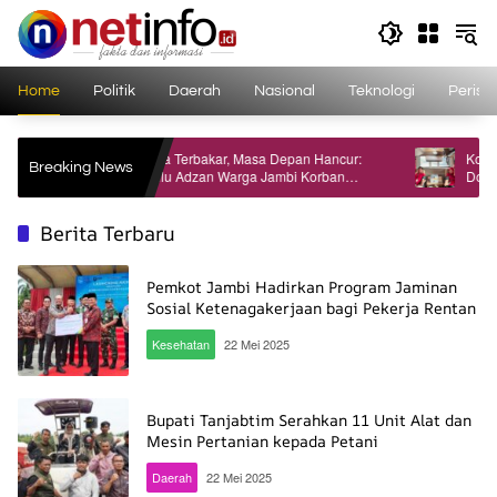
Langsung
ke
konten
Home
Politik
Daerah
Nasional
Teknologi
Perist
Tubuhnya Terbakar, Masa Depan Hancur:
Konsisten Ali
Breaking News
Kisah Pilu Adzan Warga Jambi Korban
Donor Darah
Kecelakaan Kerja di Riau
Anniversary 
Berita Terbaru
Pemkot Jambi Hadirkan Program Jaminan
Sosial Ketenagakerjaan bagi Pekerja Rentan
Kesehatan
22 Mei 2025
Bupati Tanjabtim Serahkan 11 Unit Alat dan
Mesin Pertanian kepada Petani
Daerah
22 Mei 2025