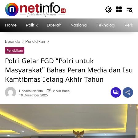
Langsung
ke
konten
Home
Politik
Daerah
Nasional
Teknologi
Perist
Beranda
Pendidikan
Pendidikan
Polri Gelar FGD “Polri untuk
Masyarakat” Bahas Peran Media dan Isu
Kamtibmas Jelang Akhir Tahun
Redaksi.netinfo
2 Min Baca
10 Desember 2025