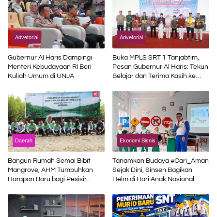
Advetorial
Advetorial
Gubernur Al Haris Dampingi
Buka MPLS SRT 1 Tanjabtim,
Menteri Kebudayaan RI Beri
Pesan Gubernur Al Haris: Tekun
Kuliah Umum di UNJA
Belajar dan Terima Kasih ke
Pemerintah Pusat
Daerah
Ekonomi Bisnis
Bangun Rumah Semai Bibit
Tanamkan Budaya #Cari_Aman
Mangrove, AHM Tumbuhkan
Sejak Dini, Sinsen Bagikan
Harapan Baru bagi Pesisir
Helm di Hari Anak Nasional
Karawang
2026