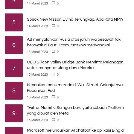
14 Maret 2023
0
Sosok New Nissan Livina Terungkap, Apa Kata NMI?
5
14 Maret 2023
0
AS menyalahkan Rusia atas jatuhnya pesawat tak
6
berawak di Laut Hitam, Moskow menyangkal
15 Maret 2023
0
CEO Silicon Valley Bridge Bank Meminta Pelanggan
7
untuk menyetor ulang dana Mereka
15 Maret 2023
0
Kepanikan bank mereda di Wall Street. Selanjutnya:
8
Kepanikan Fed
15 Maret 2023
0
Twitter Memiliki Saingan baru yaitu sebuah Platform
9
yang dibuat oleh Meta
15 Maret 2023
0
Microsoft meluncurkan AI chatbot ke aplikasi Bing di