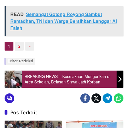
READ
Semangat Gotong Royong Sambut
Ramadhan, TNI dan Warga Bersihkan Langgar Al
Falah
1
2
»
Editor: Redaksi
BREAKING NEWS – Kecelakaan Mengerikan di
Area Sekolah, Belasan Siswa Jadi Korban
Pos Terkait