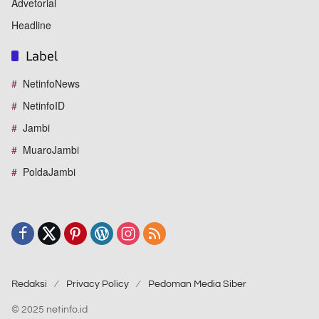
Advetorial
Headline
Label
NetinfoNews
NetinfoID
Jambi
MuaroJambi
PoldaJambi
Redaksi
Privacy Policy
Pedoman Media Siber
© 2025 netinfo.id