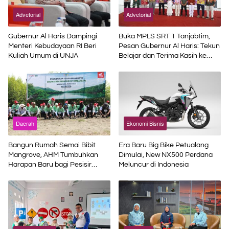
Advetorial
Advetorial
Gubernur Al Haris Dampingi
Buka MPLS SRT 1 Tanjabtim,
Menteri Kebudayaan RI Beri
Pesan Gubernur Al Haris: Tekun
Kuliah Umum di UNJA
Belajar dan Terima Kasih ke
Pemerintah Pusat
Daerah
Ekonomi Bisnis
Bangun Rumah Semai Bibit
Era Baru Big Bike Petualang
Mangrove, AHM Tumbuhkan
Dimulai, New NX500 Perdana
Harapan Baru bagi Pesisir
Meluncur di Indonesia
Karawang