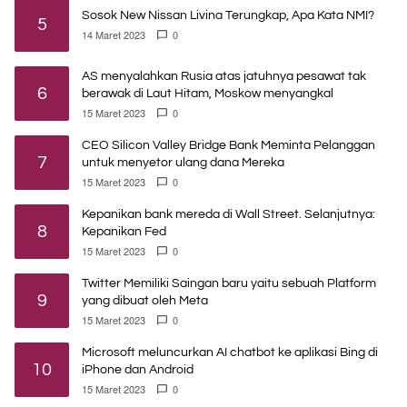
Sosok New Nissan Livina Terungkap, Apa Kata NMI?
5
14 Maret 2023
0
AS menyalahkan Rusia atas jatuhnya pesawat tak
6
berawak di Laut Hitam, Moskow menyangkal
15 Maret 2023
0
CEO Silicon Valley Bridge Bank Meminta Pelanggan
7
untuk menyetor ulang dana Mereka
15 Maret 2023
0
Kepanikan bank mereda di Wall Street. Selanjutnya:
8
Kepanikan Fed
15 Maret 2023
0
Twitter Memiliki Saingan baru yaitu sebuah Platform
9
yang dibuat oleh Meta
15 Maret 2023
0
Microsoft meluncurkan AI chatbot ke aplikasi Bing di
10
iPhone dan Android
15 Maret 2023
0