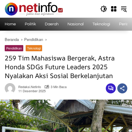
Langsung
ke
konten
Home
Politik
Daerah
Nasional
Teknologi
Perist
Beranda
Pendidikan
Pendidikan
Teknologi
259 Tim Mahasiswa Bergerak, Astra
Honda SDGs Future Leaders 2025
Nyalakan Aksi Sosial Berkelanjutan
Redaksi.netinfo
3 Min Baca
11 Desember 2025