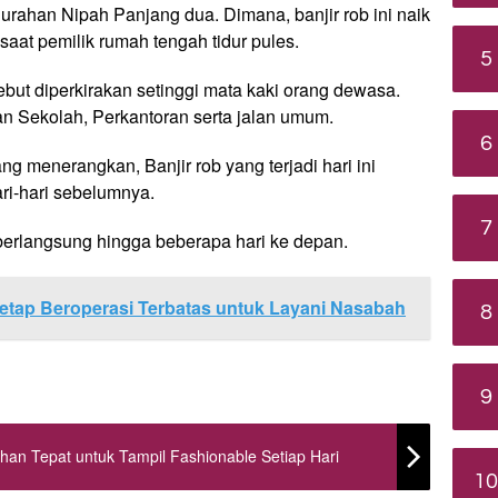
urahan Nipah Panjang dua. Dimana, banjir rob ini naik
isaat pemilik rumah tengah tidur pules.
5
but diperkirakan setinggi mata kaki orang dewasa.
n Sekolah, Perkantoran serta jalan umum.
6
g menerangkan, Banjir rob yang terjadi hari ini
ri-hari sebelumnya.
7
 berlangsung hingga beberapa hari ke depan.
Tetap Beroperasi Terbatas untuk Layani Nasabah
8
9
han Tepat untuk Tampil Fashionable Setiap Hari
10