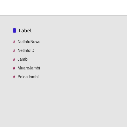
Label
NetinfoNews
NetinfoID
Jambi
MuaroJambi
PoldaJambi