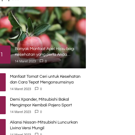
Banyak Manfaat Apel Hijau bagi
1
Kesehatan yang perlu Anda
ketahui
14 Maret 2023
0
Manfaat Tomat Ceri untuk Kesehatan
dan Cara Tepat Mengonsumsinya
14 Maret 2023
0
Demi Xpander, Mitsubishi Bakal
Mengimpor Kembali Pajero Sport
14 Maret 2023
0
Aliansi Nissan-Mitsubishi Luncurkan
Livina Versi Mungil
14 Maret 2023
0