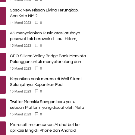
Sosok New Nissan Livina Terungkap,
Apa Kata NMI?
14 Maret 2023
0
AS menyalahkan Rusia atas jatuhnya
pesawat tak berawak di Laut Hitam,
Moskow menyangkal
15 Maret 2023
0
CEO Silicon Valley Bridge Bank Meminta
Pelanggan untuk menyetor ulang dana
Mereka
15 Maret 2023
0
Kepanikan bank mereda di Wall Street.
Selanjutnya: Kepanikan Fed
15 Maret 2023
0
Twitter Memiliki Saingan baru yaitu
sebuah Platform yang dibuat oleh Meta
15 Maret 2023
0
Microsoft meluncurkan AI chatbot ke
aplikasi Bing di iPhone dan Android