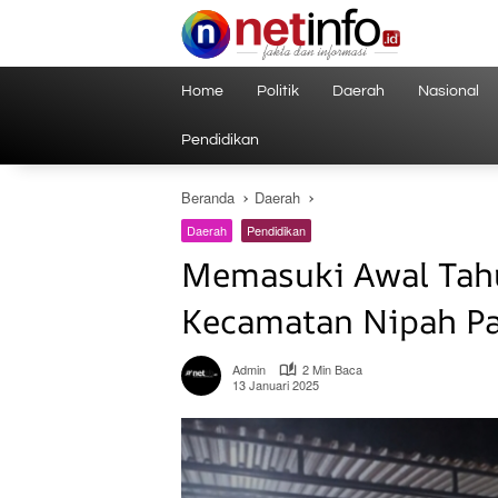
Langsung
ke
konten
Home
Politik
Daerah
Nasional
Pendidikan
Beranda
Daerah
Daerah
Pendidikan
Memasuki Awal Tahu
Kecamatan Nipah Pa
Admin
2 Min Baca
13 Januari 2025