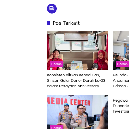
Pos Terkait
Daerah
Daerah
Konsisten Alirkan Kepedulian,
Pelindo 
Sinsen Gelar Donor Darah ke-23
Ancaman
dalam Perayaan Anniversary
Brimob U
Daerah
Sinsen
Terminal
Pegawai 
Dilapork
Investasi
Bukan J
Daerah