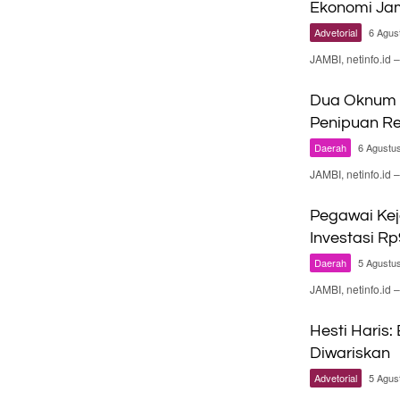
Ekonomi Ja
Advetorial
6 Agus
JAMBI, netinfo.id
Dua Oknum P
Penipuan Re
Daerah
6 Agustu
JAMBI, netinfo.i
Pegawai Kej
Investasi Rp
Daerah
5 Agustu
JAMBI, netinfo.i
Hesti Haris:
Diwariskan
Advetorial
5 Agus