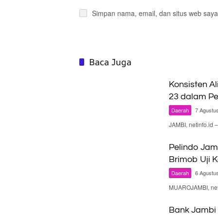
Simpan nama, email, dan situs web saya
Baca Juga
Konsisten Al
23 dalam Pe
Daerah
7 Agustu
JAMBI, netinfo.id
Pelindo Jam
Brimob Uji 
Daerah
6 Agustu
MUAROJAMBI, neti
Bank Jambi 