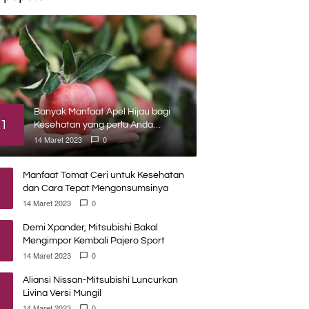
Banyak Manfaat Apel Hijau bagi
1
Kesehatan yang perlu Anda
ketahui
14 Maret 2023
0
Manfaat Tomat Ceri untuk Kesehatan
dan Cara Tepat Mengonsumsinya
14 Maret 2023
0
Demi Xpander, Mitsubishi Bakal
Mengimpor Kembali Pajero Sport
14 Maret 2023
0
Aliansi Nissan-Mitsubishi Luncurkan
Livina Versi Mungil
14 Maret 2023
0