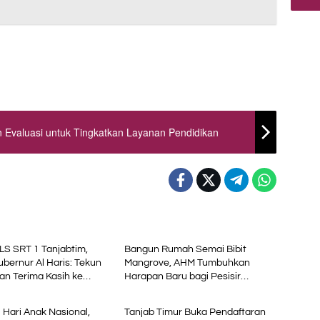
 Evaluasi untuk Tingkatkan Layanan Pendidikan
al
Daerah
S SRT 1 Tanjabtim,
Bangun Rumah Semai Bibit
bernur Al Haris: Tekun
Mangrove, AHM Tumbuhkan
dan Terima Kasih ke
Harapan Baru bagi Pesisir
al
Advetorial
tah Pusat
Karawang
i Hari Anak Nasional,
Tanjab Timur Buka Pendaftaran