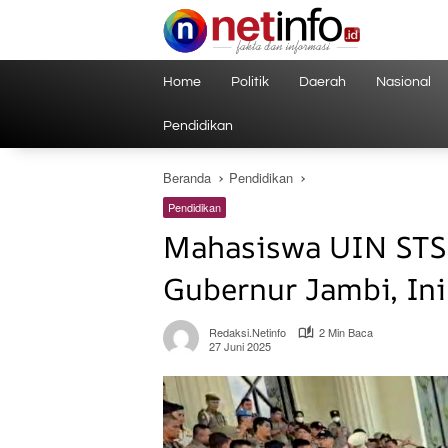
Langsung
ke
konten
Home
Politik
Daerah
Nasional
Pendidikan
Beranda
Pendidikan
Pendidikan
Mahasiswa UIN STS 
Gubernur Jambi, In
Redaksi.netinfo
2 Min Baca
27 Juni 2025