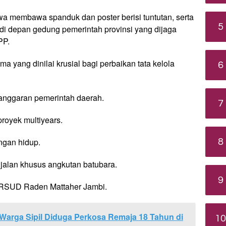
swa membawa spanduk dan poster berisi tuntutan, serta
5
di depan gedung pemerintah provinsi yang dijaga
PP.
 yang dinilai krusial bagi perbaikan tata kelola
6
 anggaran pemerintah daerah.
7
proyek multiyears.
ngan hidup.
8
alan khusus angkutan batubara.
9
i RSUD Raden Mattaher Jambi.
Warga Sipil Diduga Perkosa Remaja 18 Tahun di
10