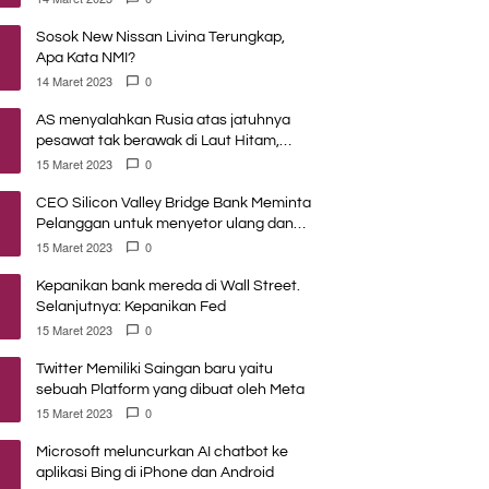
Sosok New Nissan Livina Terungkap,
Apa Kata NMI?
14 Maret 2023
0
AS menyalahkan Rusia atas jatuhnya
pesawat tak berawak di Laut Hitam,
Moskow menyangkal
15 Maret 2023
0
CEO Silicon Valley Bridge Bank Meminta
Pelanggan untuk menyetor ulang dana
Mereka
15 Maret 2023
0
Kepanikan bank mereda di Wall Street.
Selanjutnya: Kepanikan Fed
15 Maret 2023
0
Twitter Memiliki Saingan baru yaitu
sebuah Platform yang dibuat oleh Meta
15 Maret 2023
0
Microsoft meluncurkan AI chatbot ke
aplikasi Bing di iPhone dan Android