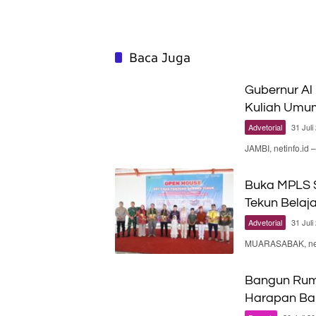
Baca Juga
Gubernur Al
Kuliah Umu
Advetorial
31 Juli
JAMBI, netinfo.id
Buka MPLS S
Tekun Belaj
Advetorial
31 Juli
MUARASABAK, neti
Bangun Rum
Harapan Bar