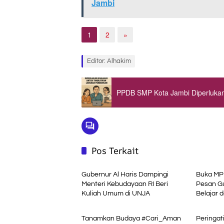
Jambi
1
2
»
Editor: Alhakim
PPDB SMP Kota Jambi Diperlukan
Pos Terkait
Advetorial
Advetori
Gubernur Al Haris Dampingi
Buka MPL
Menteri Kebudayaan RI Beri
Pesan Gu
Kuliah Umum di UNJA
Belajar 
Ekonomi Bisnis
Advetori
Pemerin
Tanamkan Budaya #Cari_Aman
Peringat