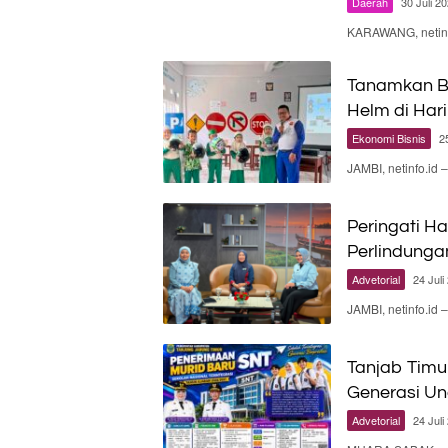
Daerah
30 Juli 2
KARAWANG, netinf
Tanamkan Bu
Helm di Har
Ekonomi Bisnis
2
JAMBI, netinfo.id
Peringati H
Perlindungan
Advetorial
24 Juli
JAMBI, netinfo.id
Tanjab Timu
Generasi Un
Advetorial
24 Juli