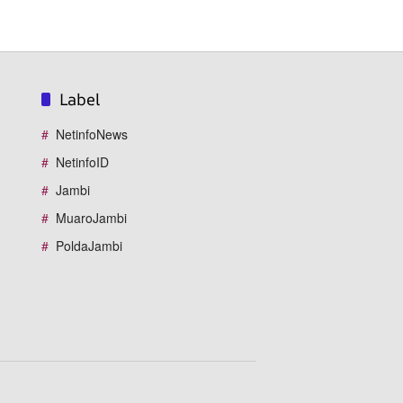
Label
NetinfoNews
NetinfoID
Jambi
MuaroJambi
PoldaJambi