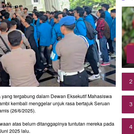
2
 yang tergabung dalam Dewan Eksekutif Mahasiswa
mbi kembali menggelar unjuk rasa bertajuk Seruan
3
Kamis (26/6/2025).
waan atas belum ditanggapinya tuntutan mereka pada
4
uni 2025 lalu.