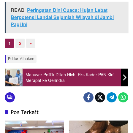
READ
Peringatan Dini Cuaca: Hujan Lebat
Berpotensi Landai Sejumlah Wilayah di Jambi
Pagi Ini
1
2
»
Editor: Alhakim
Manuver Politik Dillah Hich, Eks Kader PAN Kini
Merapat ke Gerindra
Pos Terkait