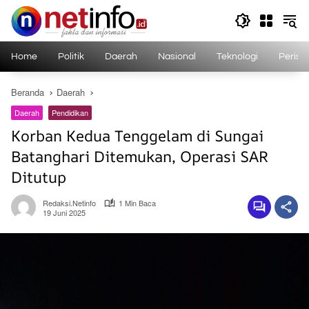
Langsung
ke
konten
Home
Politik
Daerah
Nasional
Teknologi
Perist
Beranda
Daerah
Daerah
Pendidikan
Korban Kedua Tenggelam di Sungai
Batanghari Ditemukan, Operasi SAR
Ditutup
Redaksi.netinfo
1 Min Baca
19 Juni 2025