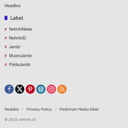
Headline
Label
NetinfoNews
NetinfoID
Jambi
MuaroJambi
PoldaJambi
Redaksi
Privacy Policy
Pedoman Media Siber
© 2025 netinfo.id