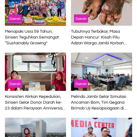
Daerah
Daerah
Menapaki Usia 59 Tahun,
Tubuhnya Terbakar, Masa
Sinsen Teguhkan Semangat
Depan Hancur: Kisah Pilu
“Sustainably Growing”
Adzan Warga Jambi Korban
Kecelakaan Kerja di Riau
Daerah
Daerah
Konsisten Alirkan Kepedulian,
Pelindo Jambi Gelar Simulasi
Sinsen Gelar Donor Darah ke-
Ancaman Bom, Tim Gegana
23 dalam Perayaan Anniversary
Brimob Uji Kesiapsiagaan di
Sinsen
Terminal Petikemas