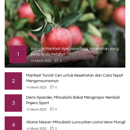
Banyak Manfaat Apel Hijau bagi Kesehatan yang
1
perlu Anda ketahui
14 Maret 2023
0
Manfaat Tomat Ceri untuk Kesehatan dan Cara Tepat
2
Mengonsumsinya
14 Maret 2023
0
Demi Xpander, Mitsubishi Bakal Mengimpor Kembali
3
Pajero Sport
14 Maret 2023
0
Aliansi Nissan-Mitsubishi Luncurkan Livina Versi Mungil
4
14 Maret 2023
0