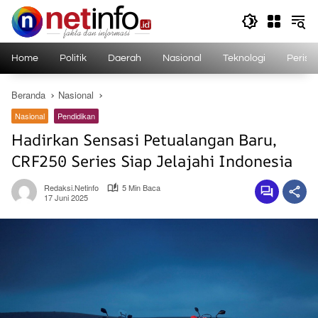
Langsung
ke
konten
Home
Politik
Daerah
Nasional
Teknologi
Perist
Beranda
Nasional
Nasional
Pendidikan
Hadirkan Sensasi Petualangan Baru,
CRF250 Series Siap Jelajahi Indonesia
Redaksi.netinfo
5 Min Baca
17 Juni 2025