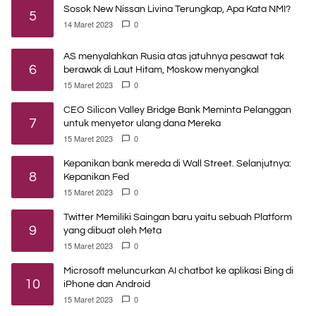
Sosok New Nissan Livina Terungkap, Apa Kata NMI?
5
14 Maret 2023
0
AS menyalahkan Rusia atas jatuhnya pesawat tak
6
berawak di Laut Hitam, Moskow menyangkal
15 Maret 2023
0
CEO Silicon Valley Bridge Bank Meminta Pelanggan
7
untuk menyetor ulang dana Mereka
15 Maret 2023
0
Kepanikan bank mereda di Wall Street. Selanjutnya:
8
Kepanikan Fed
15 Maret 2023
0
Twitter Memiliki Saingan baru yaitu sebuah Platform
9
yang dibuat oleh Meta
15 Maret 2023
0
Microsoft meluncurkan AI chatbot ke aplikasi Bing di
10
iPhone dan Android
15 Maret 2023
0