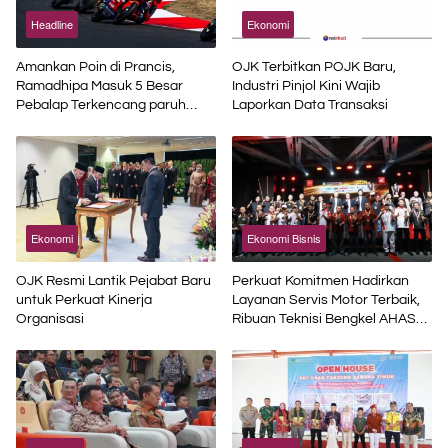
Headline
Ekonomi
Amankan Poin di Prancis,
OJK Terbitkan POJK Baru,
Ramadhipa Masuk 5 Besar
Industri Pinjol Kini Wajib
Pebalap Terkencang paruh
Laporkan Data Transaksi
Musim
Ekonomi
Ekonomi Bisnis
OJK Resmi Lantik Pejabat Baru
Perkuat Komitmen Hadirkan
untuk Perkuat Kinerja
Layanan Servis Motor Terbaik,
Organisasi
Ribuan Teknisi Bengkel AHASS
Asah Kompetensi di Technical
Skill Contest