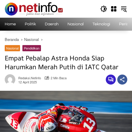
Langsung
ke
konten
Home
Politik
Daerah
Nasional
Teknologi
Perist
Beranda
Nasional
Nasional
Pendidikan
Empat Pebalap Astra Honda Siap
Harumkan Merah Putih di IATC Qatar
Redaksi.netinfo
2 Min Baca
12 April 2025