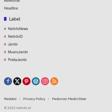
Advetorial
Headline
Label
NetinfoNews
NetinfoID
Jambi
MuaroJambi
PoldaJambi
Redaksi
Privacy Policy
Pedoman Media Siber
© 2025 netinfo.id