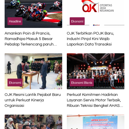
Headline
Ekonomi
Amankan Poin di Prancis,
OJK Terbitkan POJK Baru,
Ramadhipa Masuk 5 Besar
Industri Pinjol Kini Wajib
Pebalap Terkencang paruh
Laporkan Data Transaksi
Musim
Ekonomi
Ekonomi Bisnis
OJK Resmi Lantik Pejabat Baru
Perkuat Komitmen Hadirkan
untuk Perkuat Kinerja
Layanan Servis Motor Terbaik,
Organisasi
Ribuan Teknisi Bengkel AHASS
Asah Kompetensi di Technical
Skill Contest