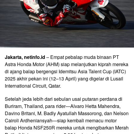
Jakarta, netinfo.id
– Empat pebalap muda binaan PT
Astra Honda Motor (AHM) siap melanjutkan kiprah mereka
di ajang balap bergengsi Idemitsu Asia Talent Cup (IATC)
2025 akhir pekan ini (12–13 April) yang digelar di Lusail
International Circuit, Qatar.
Setelah jeda lebih dari sebulan usai putaran perdana di
Buriram, Thailand, para rider—Alvaro Hetta Mahendra,
Davino Britani, M. Badly Ayatullah Massorong, dan Nelson
Cairoli Ardheniansyah—siap kembali memacu motor
balap Honda NSF250R mereka untuk mengibarkan Merah