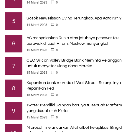
14 Maret 2023
0
Sosok New Nissan Livina Terungkap, Apa Kata NMI?
5
14 Maret 2023
0
AS menyalahkan Rusia atas jatuhnya pesawat tak
6
berawak di Laut Hitam, Moskow menyangkal
15 Maret 2023
0
CEO Silicon Valley Bridge Bank Meminta Pelanggan
7
untuk menyetor ulang dana Mereka
15 Maret 2023
0
Kepanikan bank mereda di Wall Street. Selanjutnya:
8
Kepanikan Fed
15 Maret 2023
0
Twitter Memiliki Saingan baru yaitu sebuah Platform
9
yang dibuat oleh Meta
15 Maret 2023
0
Microsoft meluncurkan AI chatbot ke aplikasi Bing di