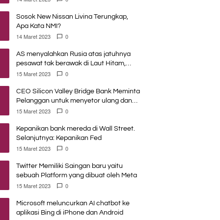
Sosok New Nissan Livina Terungkap,
Apa Kata NMI?
14 Maret 2023
0
AS menyalahkan Rusia atas jatuhnya
pesawat tak berawak di Laut Hitam,
Moskow menyangkal
15 Maret 2023
0
CEO Silicon Valley Bridge Bank Meminta
Pelanggan untuk menyetor ulang dana
Mereka
15 Maret 2023
0
Kepanikan bank mereda di Wall Street.
Selanjutnya: Kepanikan Fed
15 Maret 2023
0
Twitter Memiliki Saingan baru yaitu
sebuah Platform yang dibuat oleh Meta
15 Maret 2023
0
Microsoft meluncurkan AI chatbot ke
aplikasi Bing di iPhone dan Android