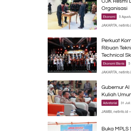
OJK Resmi L
Organisasi
Ekonomi
5 Agust
JAKARTA, netinfo.
Perkuat Kom
Ribuan Tekn
Technical Sk
Ekonomi Bisnis
5
JAKARTA, netinfo
Gubernur Al
Kuliah Umu
Advetorial
31 Juli
JAMBI, netinfo.id
Buka MPLS S