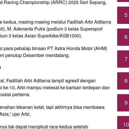
oad Racing Championship (ARRC) 2025 Seri Sepang,
5
ace kedua, masing-masing melalui Fadillah Arbi Aditama
50), M. Adenanta Putra (podium 3 kelas Supersport
dium 3 kelas Asian Superbike/ASB1000).
6
si para pebalap binaan PT Astra Honda Motor (AHM)
seri penutup Desember mendatang.
7
0
al, Fadillah Arbi Aditama tampil agresif dengan
8
i ke-10, Arbi mampu melesat ke barisan terdepan dan
posisi pertama.
9
menahan tekanan ketat, tapi akhirnya bisa membawa
ia,” ujar Arbi.
10
nya tak dapat mengikuti race kedua setelah