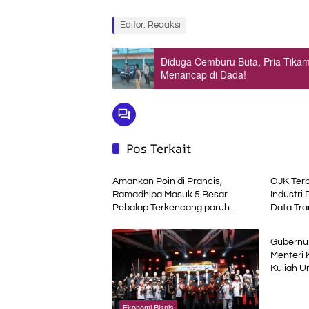
Editor: Redaksi
Diduga Cemburu Buta, Pria Tikam 
Menancap di Dada!
Pos Terkait
Headline
Ekonom
Amankan Poin di Prancis,
OJK Terb
Ramadhipa Masuk 5 Besar
Industri 
Pebalap Terkencang paruh
Data Tra
Advetori
Musim
Gubernur
Menteri 
Kuliah 
Ekonomi Bisnis