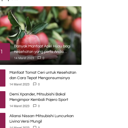
Banyak Manfaat Apel Hijau bagi
1
Kesehatan yang perlu Anda
ketahui
14 Maret 2023
0
Manfaat Tomat Ceri untuk Kesehatan
dan Cara Tepat Mengonsumsinya
14 Maret 2023
0
Demi Xpander, Mitsubishi Bakal
Mengimpor Kembali Pajero Sport
14 Maret 2023
0
Aliansi Nissan-Mitsubishi Luncurkan
Livina Versi Mungil
14 Maret 2023
0