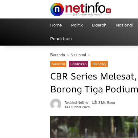
Langsung
ke
konten
Home
Politik
Daerah
Nasional
Pendidikan
Beranda
Nasional
Nasional
Pendidikan
Teknologi
CBR Series Melesat,
Borong Tiga Podium
Redaksi.netinfo
3 Min Baca
14 Oktober 2025