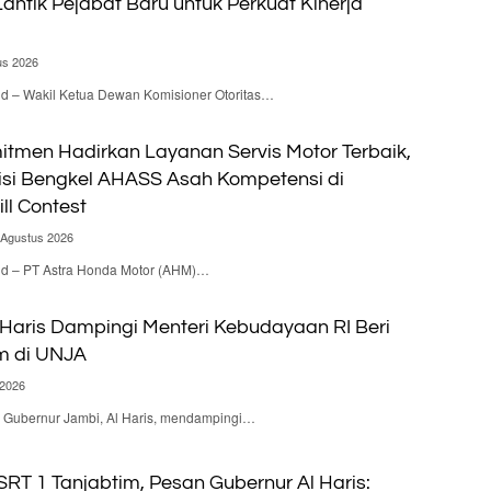
antik Pejabat Baru untuk Perkuat Kinerja
us 2026
id – Wakil Ketua Dewan Komisioner Otoritas…
itmen Hadirkan Layanan Servis Motor Terbaik,
isi Bengkel AHASS Asah Kompetensi di
ill Contest
 Agustus 2026
.id – PT Astra Honda Motor (AHM)…
 Haris Dampingi Menteri Kebudayaan RI Beri
m di UNJA
 2026
 – Gubernur Jambi, Al Haris, mendampingi…
RT 1 Tanjabtim, Pesan Gubernur Al Haris: