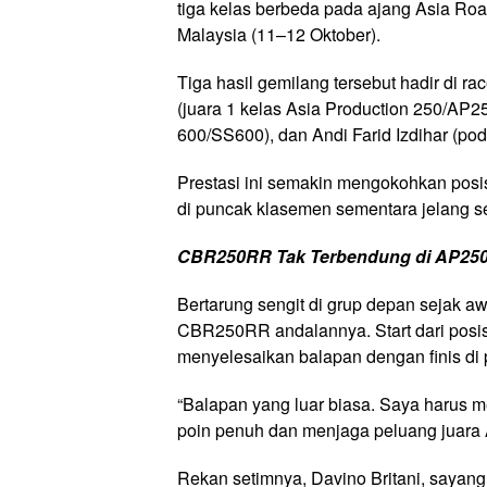
tiga kelas berbeda pada ajang Asia R
Malaysia (11–12 Oktober).
Tiga hasil gemilang tersebut hadir di r
(juara 1 kelas Asia Production 250/AP2
600/SS600), dan Andi Farid Izdihar (po
Prestasi ini semakin mengokohkan posi
di puncak klasemen sementara jelang 
CBR250RR Tak Terbendung di AP25
Bertarung sengit di grup depan sejak aw
CBR250RR andalannya. Start dari posis
menyelesaikan balapan dengan finis di 
“Balapan yang luar biasa. Saya harus 
poin penuh dan menjaga peluang juara As
Rekan setimnya, Davino Britani, sayang