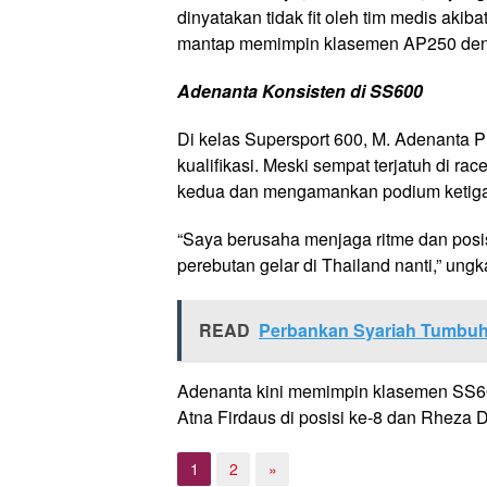
dinyatakan tidak fit oleh tim medis akiba
mantap memimpin klasemen AP250 dengan
Adenanta Konsisten di SS600
Di kelas Supersport 600, M. Adenanta Pu
kualifikasi. Meski sempat terjatuh di ra
kedua dan mengamankan podium keti
“Saya berusaha menjaga ritme dan posisi
perebutan gelar di Thailand nanti,” ung
READ
Perbankan Syariah Tumbuh 
Adenanta kini memimpin klasemen SS60
Atna Firdaus di posisi ke-8 dan Rheza D
1
2
»