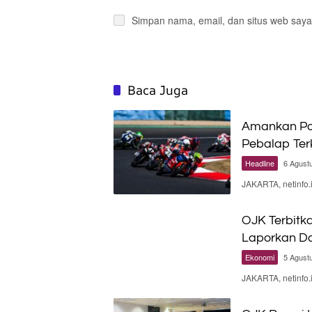
Simpan nama, email, dan situs web saya
Baca Juga
Amankan Poi
Pebalap Te
Headline
6 Agust
JAKARTA, netinfo
OJK Terbitka
Laporkan Da
Ekonomi
5 Agust
JAKARTA, netinfo.