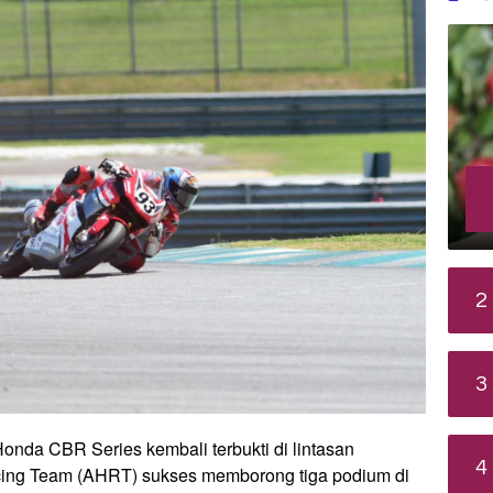
2
3
onda CBR Series kembali terbukti di lintasan
4
acing Team (AHRT) sukses memborong tiga podium di