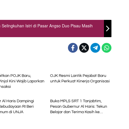
Selingkuhan Istri di Pasar Angso Duo Pisau Masih
i
Ekonomi
itkan POJK Baru,
OJK Resmi Lantik Pejabat Baru
Pinjol Kini Wajib Laporkan
untuk Perkuat Kinerja Organisasi
nsaksi
al
Advetorial
 Al Haris Dampingi
Buka MPLS SRT 1 Tanjabtim,
Kebudayaan RI Beri
Pesan Gubernur Al Haris: Tekun
Umum di UNJA
Belajar dan Terima Kasih ke
Pemerintah Pusat