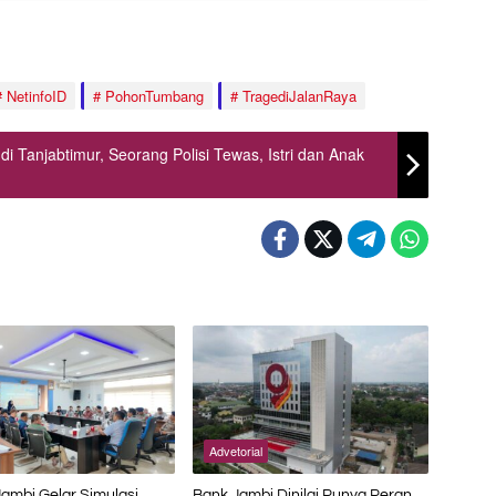
NetinfoID
PohonTumbang
TragediJalanRaya
 Tanjabtimur, Seorang Polisi Tewas, Istri dan Anak
Advetorial
Jambi Gelar Simulasi
Bank Jambi Dinilai Punya Peran