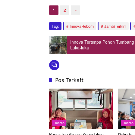
1
2
»
Tag:
InnovaReborn
JambiTerkini
Innova Tertimpa Pohon Tumbang di
Luka-luka
Pos Terkait
Daerah
Daerah
Konsisten Alirkan Kepedulian,
Pelindo 