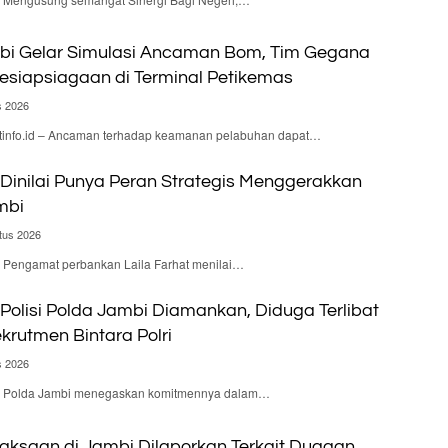
bi Gelar Simulasi Ancaman Bom, Tim Gegana
Kesiapsiagaan di Terminal Petikemas
s 2026
nfo.id – Ancaman terhadap keamanan pelabuhan dapat…
Dinilai Punya Peran Strategis Menggerakkan
mbi
tus 2026
 – Pengamat perbankan Laila Farhat menilai…
olisi Polda Jambi Diamankan, Diduga Terlibat
krutmen Bintara Polri
s 2026
d – Polda Jambi menegaskan komitmennya dalam…
aksaan di Jambi Dilaporkan Terkait Dugaan