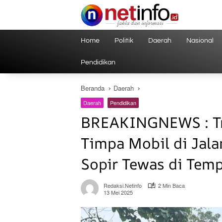
Langsung
ke
konten
Home
Politik
Daerah
Nasional
Pendidikan
Beranda
Daerah
Daerah
Pendidikan
BREAKINGNEWS : Tr
Timpa Mobil di Jala
Sopir Tewas di Tem
Redaksi.netinfo
2 Min Baca
13 Mei 2025