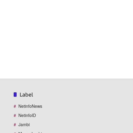
Label
NetinfoNews
NetinfoID
Jambi