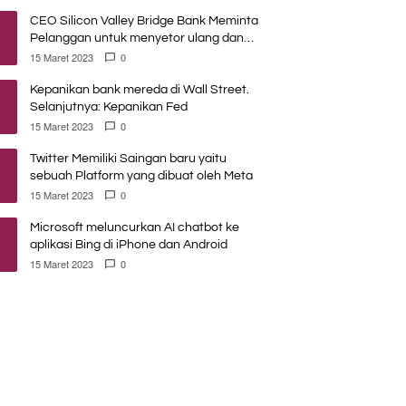
CEO Silicon Valley Bridge Bank Meminta
Pelanggan untuk menyetor ulang dana
Mereka
15 Maret 2023
0
Kepanikan bank mereda di Wall Street.
Selanjutnya: Kepanikan Fed
15 Maret 2023
0
Twitter Memiliki Saingan baru yaitu
sebuah Platform yang dibuat oleh Meta
15 Maret 2023
0
Microsoft meluncurkan AI chatbot ke
aplikasi Bing di iPhone dan Android
15 Maret 2023
0