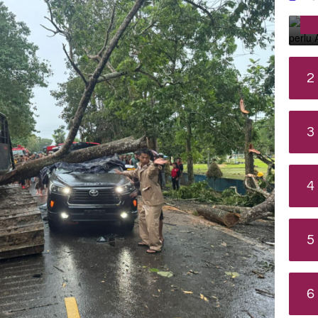
2
3
4
5
6