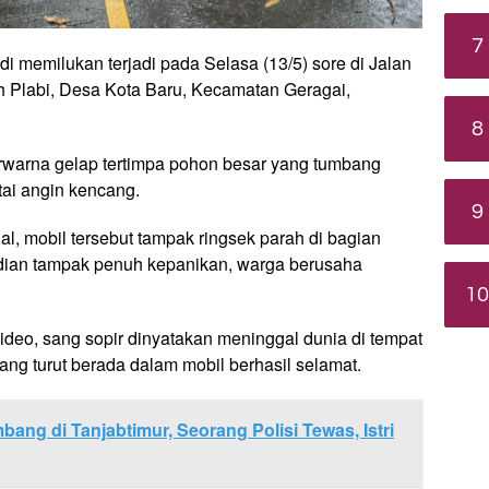
7
i memilukan terjadi pada Selasa (13/5) sore di Jalan
h Plabi, Desa Kota Baru, Kecamatan Geragai,
8
rwarna gelap tertimpa pohon besar yang tumbang
rtai angin kencang.
9
l, mobil tersebut tampak ringsek parah di bagian
adian tampak penuh kepanikan, warga berusaha
10
ideo, sang sopir dinyatakan meninggal dunia di tempat
ang turut berada dalam mobil berhasil selamat.
ang di Tanjabtimur, Seorang Polisi Tewas, Istri