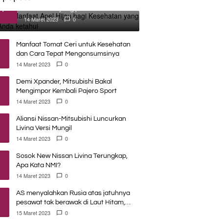
1
Kesehatan yang perlu Anda
ketahui
14 Maret 2023
0
Manfaat Tomat Ceri untuk Kesehatan
dan Cara Tepat Mengonsumsinya
14 Maret 2023
0
Demi Xpander, Mitsubishi Bakal
Mengimpor Kembali Pajero Sport
14 Maret 2023
0
Aliansi Nissan-Mitsubishi Luncurkan
Livina Versi Mungil
14 Maret 2023
0
Sosok New Nissan Livina Terungkap,
Apa Kata NMI?
14 Maret 2023
0
AS menyalahkan Rusia atas jatuhnya
pesawat tak berawak di Laut Hitam,
Moskow menyangkal
15 Maret 2023
0