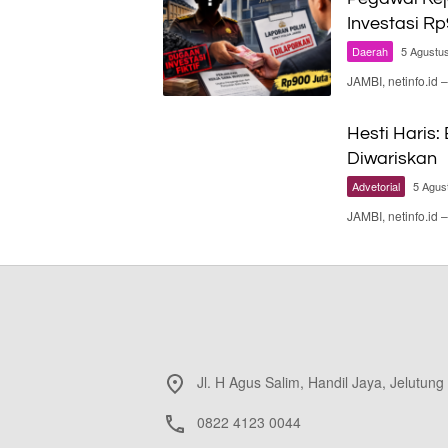
Investasi Rp
Daerah
5 Agustu
JAMBI, netinfo.i
Hesti Haris:
Diwariskan
Advetorial
5 Agus
JAMBI, netinfo.id
Jl. H Agus Salim, Handil Jaya, Jelutung
0822 4123 0044