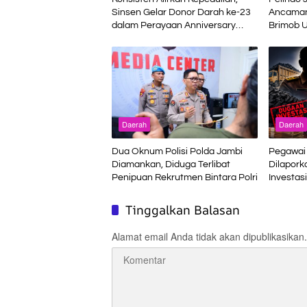
Sinsen Gelar Donor Darah ke-23
Ancaman
dalam Perayaan Anniversary
Brimob U
Sinsen
Terminal
Daerah
Daerah
Dua Oknum Polisi Polda Jambi
Pegawai 
Diamankan, Diduga Terlibat
Dilapork
Penipuan Rekrutmen Bintara Polri
Investasi
Bukan J
Tinggalkan Balasan
Alamat email Anda tidak akan dipublikasikan.