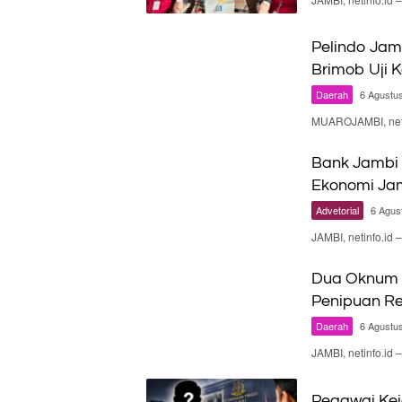
Pelindo Jam
Brimob Uji 
Daerah
6 Agustu
MUAROJAMBI, neti
Bank Jambi 
Ekonomi Ja
Advetorial
6 Agus
JAMBI, netinfo.id
Dua Oknum P
Penipuan Re
Daerah
6 Agustu
JAMBI, netinfo.i
Pegawai Kej