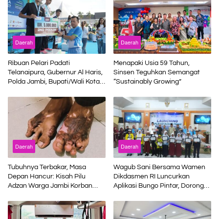
Daerah
Daerah
Ribuan Pelari Padati
Menapaki Usia 59 Tahun,
Telanaipura, Gubernur Al Haris,
Sinsen Teguhkan Semangat
Polda Jambi, Bupati/Wali Kota
“Sustainably Growing”
Lepas Flag Off Presisi Merdeka
Run 2026
Daerah
Daerah
Tubuhnya Terbakar, Masa
Wagub Sani Bersama Wamen
Depan Hancur: Kisah Pilu
Dikdasmen RI Luncurkan
Adzan Warga Jambi Korban
Aplikasi Bungo Pintar, Dorong
Kecelakaan Kerja di Riau
Transformasi Digital Pendidikan
di Jambi