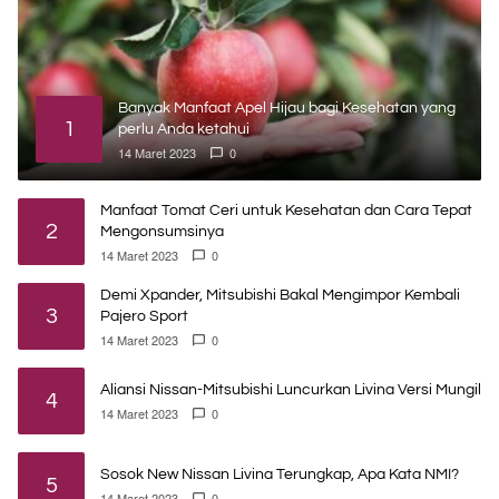
Banyak Manfaat Apel Hijau bagi Kesehatan yang
1
perlu Anda ketahui
14 Maret 2023
0
Manfaat Tomat Ceri untuk Kesehatan dan Cara Tepat
2
Mengonsumsinya
14 Maret 2023
0
Demi Xpander, Mitsubishi Bakal Mengimpor Kembali
3
Pajero Sport
14 Maret 2023
0
Aliansi Nissan-Mitsubishi Luncurkan Livina Versi Mungil
4
14 Maret 2023
0
Sosok New Nissan Livina Terungkap, Apa Kata NMI?
5
14 Maret 2023
0