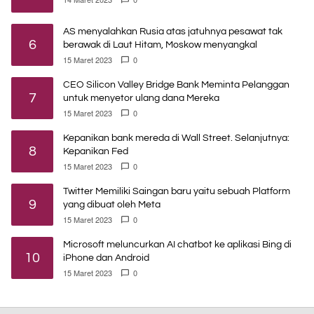
AS menyalahkan Rusia atas jatuhnya pesawat tak
6
berawak di Laut Hitam, Moskow menyangkal
15 Maret 2023
0
CEO Silicon Valley Bridge Bank Meminta Pelanggan
7
untuk menyetor ulang dana Mereka
15 Maret 2023
0
Kepanikan bank mereda di Wall Street. Selanjutnya:
8
Kepanikan Fed
15 Maret 2023
0
Twitter Memiliki Saingan baru yaitu sebuah Platform
9
yang dibuat oleh Meta
15 Maret 2023
0
Microsoft meluncurkan AI chatbot ke aplikasi Bing di
10
iPhone dan Android
15 Maret 2023
0