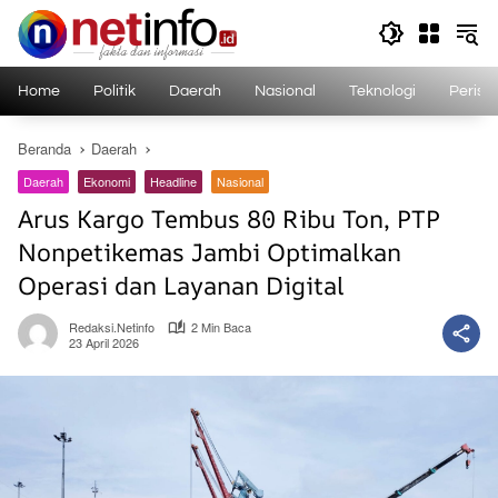
Langsung
ke
konten
Home
Politik
Daerah
Nasional
Teknologi
Perist
Beranda
Daerah
Daerah
Ekonomi
Headline
Nasional
Arus Kargo Tembus 80 Ribu Ton, PTP
Nonpetikemas Jambi Optimalkan
Operasi dan Layanan Digital
Redaksi.netinfo
2 Min Baca
23 April 2026