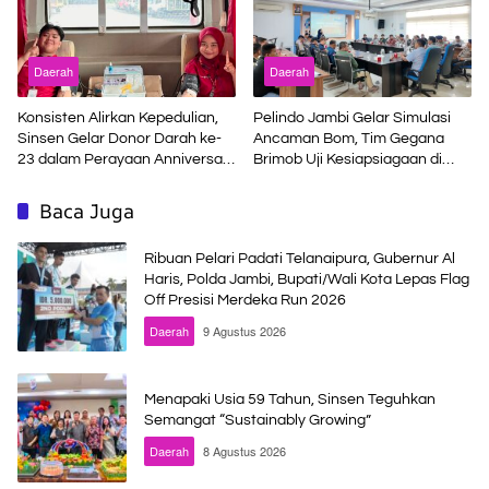
Daerah
Daerah
Konsisten Alirkan Kepedulian,
Pelindo Jambi Gelar Simulasi
Sinsen Gelar Donor Darah ke-
Ancaman Bom, Tim Gegana
23 dalam Perayaan Anniversary
Brimob Uji Kesiapsiagaan di
Sinsen
Terminal Petikemas
Baca Juga
Ribuan Pelari Padati Telanaipura, Gubernur Al
Haris, Polda Jambi, Bupati/Wali Kota Lepas Flag
Off Presisi Merdeka Run 2026
Daerah
9 Agustus 2026
Menapaki Usia 59 Tahun, Sinsen Teguhkan
Semangat “Sustainably Growing”
Daerah
8 Agustus 2026