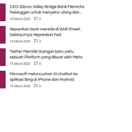
CEO Silicon Valley Bridge Bank Meminta
Pelanggan untuk menyetor ulang dana
Mereka
15 Maret 2023
0
Kepanikan bank mereda di Wall Street.
Selanjutnya: Kepanikan Fed
15 Maret 2023
0
Twitter Memiliki Saingan baru yaitu
sebuah Platform yang dibuat oleh Meta
15 Maret 2023
0
Microsoft meluncurkan AI chatbot ke
aplikasi Bing di iPhone dan Android
15 Maret 2023
0