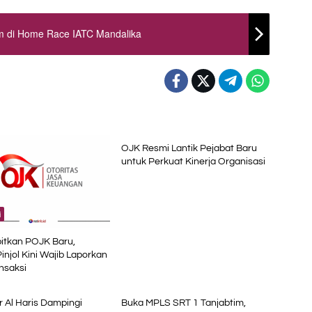
um di Home Race IATC Mandalika
Ekonomi
OJK Resmi Lantik Pejabat Baru
untuk Perkuat Kinerja Organisasi
i
itkan POJK Baru,
Pinjol Kini Wajib Laporkan
nsaksi
al
Advetorial
 Al Haris Dampingi
Buka MPLS SRT 1 Tanjabtim,