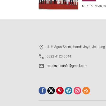
MUARASABAK, neti
Jl. H Agus Salim, Handil Jaya, Jelutung
0822 4123 0044
redaksi.netinfo@gmail.com