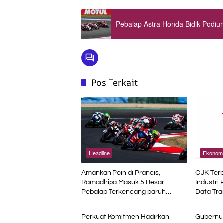
Pebalap Astra Honda Bidik Podi
Pos Terkait
Headline
Ekonom
Amankan Poin di Prancis,
OJK Terb
Ramadhipa Masuk 5 Besar
Industri 
Pebalap Terkencang paruh
Data Tra
Ekonomi Bisnis
Advetori
Musim
Perkuat Komitmen Hadirkan
Gubernur