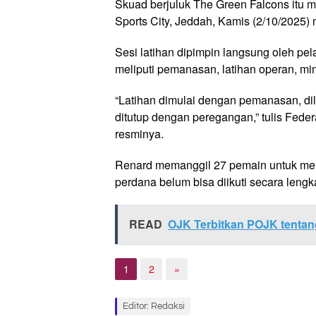
Skuad berjuluk The Green Falcons itu m
Sports City, Jeddah, Kamis (2/10/2025)
Sesi latihan dipimpin langsung oleh pe
meliputi pemanasan, latihan operan, mi
“Latihan dimulai dengan pemanasan, dil
ditutup dengan peregangan,” tulis Fede
resminya.
Renard memanggil 27 pemain untuk meng
perdana belum bisa diikuti secara len
READ
OJK Terbitkan POJK tenta
1
2
»
Editor: Redaksi