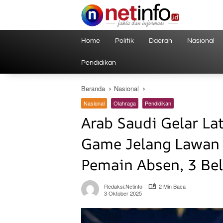
Langsung
ke
konten
Home
Politik
Daerah
Nasional
Pendidikan
Beranda
Nasional
Nasional
Olahraga
Pendidikan
Arab Saudi Gelar La
Game Jelang Lawan 
Pemain Absen, 3 Be
Redaksi.netinfo
2 Min Baca
3 Oktober 2025