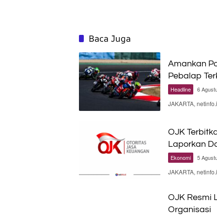
Baca Juga
Amankan Poi
Pebalap Te
Headline
6 Agust
JAKARTA, netinfo
OJK Terbitka
Laporkan Da
Ekonomi
5 Agust
JAKARTA, netinfo.
OJK Resmi L
Organisasi