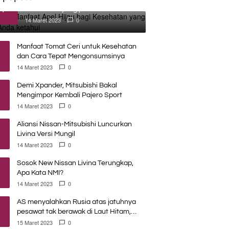
1
Kesehatan yang perlu Anda
ketahui
14 Maret 2023
0
Manfaat Tomat Ceri untuk Kesehatan
dan Cara Tepat Mengonsumsinya
14 Maret 2023
0
Demi Xpander, Mitsubishi Bakal
Mengimpor Kembali Pajero Sport
14 Maret 2023
0
Aliansi Nissan-Mitsubishi Luncurkan
Livina Versi Mungil
14 Maret 2023
0
Sosok New Nissan Livina Terungkap,
Apa Kata NMI?
14 Maret 2023
0
AS menyalahkan Rusia atas jatuhnya
pesawat tak berawak di Laut Hitam,
Moskow menyangkal
15 Maret 2023
0