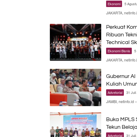
Ekonomi
5 Agust
JAKARTA, netinfo.
Perkuat Kom
Ribuan Tekn
Technical Sk
Ekonomi Bisnis
5
JAKARTA, netinfo
Gubernur Al
Kuliah Umu
Advetorial
31 Juli
JAMBI, netinfo.id
Buka MPLS S
Tekun Belaj
Advetorial
31 Juli