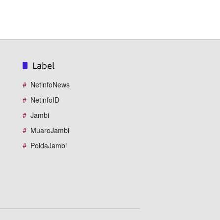
Label
NetinfoNews
NetinfoID
Jambi
MuaroJambi
PoldaJambi