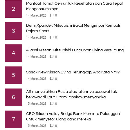
Manfaat Tomat Ceri untuk Kesehatan dan Cara Tepat
2
Mengonsumsinya
14 Maret 2023
0
Demi Xpander, Mitsubishi Bakal Mengimpor Kembali
3
Pajero Sport
14 Maret 2023
0
Aliansi Nissan-Mitsubishi Luncurkan Livina Versi Mungil
4
14 Maret 2023
0
Sosok New Nissan Livina Terungkap, Apa Kata NMI?
5
14 Maret 2023
0
AS menyalahkan Rusia atas jatuhnya pesawat tak
6
berawak di Laut Hitam, Moskow menyangkal
15 Maret 2023
0
CEO Silicon Valley Bridge Bank Meminta Pelanggan
7
untuk menyetor ulang dana Mereka
15 Maret 2023
0