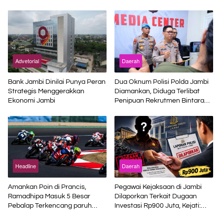
Sinsen
Terminal Petikemas
Advetorial
Daerah
Bank Jambi Dinilai Punya Peran
Dua Oknum Polisi Polda Jambi
Strategis Menggerakkan
Diamankan, Diduga Terlibat
Ekonomi Jambi
Penipuan Rekrutmen Bintara
Polri
Headline
Daerah
Amankan Poin di Prancis,
Pegawai Kejaksaan di Jambi
Ramadhipa Masuk 5 Besar
Dilaporkan Terkait Dugaan
Pebalap Terkencang paruh
Investasi Rp900 Juta, Kejati:
Musim
Bukan Jaksa