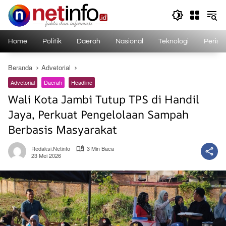
Langsung
ke
konten
Home
Politik
Daerah
Nasional
Teknologi
Perist
Beranda
Advetorial
Advetorial
Daerah
Headline
Wali Kota Jambi Tutup TPS di Handil
Jaya, Perkuat Pengelolaan Sampah
Berbasis Masyarakat
Redaksi.netinfo
3 Min Baca
23 Mei 2026