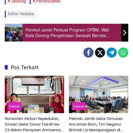
Jelutung
PemkotJambi
Editor: Redaksi
Pemkot Jambi Perkuat Program OPBM, Wali
Kota Dorong Pengelolaan Sampah Bernilai
Ekonomi
Pos Terkait
Daerah
Daerah
Konsisten Alirkan Kepedulian,
Pelindo Jambi Gelar Simulasi
Sinsen Gelar Donor Darah ke-
Ancaman Bom, Tim Gegana
23 dalam Perayaan Anniversary
Brimob Uji Kesiapsiagaan di