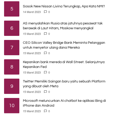
Sosok New Nissan Livina Terungkap, Apa Kata NMI?
5
14 Maret 2023
0
AS menyalahkan Rusia atas jatuhnya pesawat tak
6
berawak di Laut Hitam, Moskow menyangkal
15 Maret 2023
0
CEO Silicon Valley Bridge Bank Meminta Pelanggan
7
untuk menyetor ulang dana Mereka
15 Maret 2023
0
Kepanikan bank mereda di Wall Street. Selanjutnya:
8
Kepanikan Fed
15 Maret 2023
0
Twitter Memiliki Saingan baru yaitu sebuah Platform
9
yang dibuat oleh Meta
15 Maret 2023
0
Microsoft meluncurkan AI chatbot ke aplikasi Bing di
10
iPhone dan Android
15 Maret 2023
0