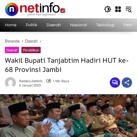
Langsung
ke
konten
Home
Politik
Daerah
Nasional
Teknologi
Perist
Beranda
Daerah
Daerah
Pendidikan
Wakil Bupati Tanjabtim Hadiri HUT ke-
68 Provinsi Jambi
Redaksi.netinfo
1 Min Baca
6 Januari 2025