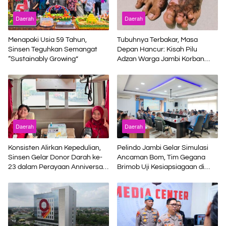
Daerah
Daerah
Menapaki Usia 59 Tahun,
Tubuhnya Terbakar, Masa
Sinsen Teguhkan Semangat
Depan Hancur: Kisah Pilu
“Sustainably Growing”
Adzan Warga Jambi Korban
Kecelakaan Kerja di Riau
Daerah
Daerah
Konsisten Alirkan Kepedulian,
Pelindo Jambi Gelar Simulasi
Sinsen Gelar Donor Darah ke-
Ancaman Bom, Tim Gegana
23 dalam Perayaan Anniversary
Brimob Uji Kesiapsiagaan di
Sinsen
Terminal Petikemas