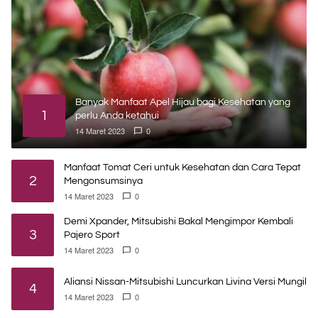
Banyak Manfaat Apel Hijau bagi Kesehatan yang
1
perlu Anda ketahui
14 Maret 2023
0
Manfaat Tomat Ceri untuk Kesehatan dan Cara Tepat
2
Mengonsumsinya
14 Maret 2023
0
Demi Xpander, Mitsubishi Bakal Mengimpor Kembali
3
Pajero Sport
14 Maret 2023
0
Aliansi Nissan-Mitsubishi Luncurkan Livina Versi Mungil
4
14 Maret 2023
0