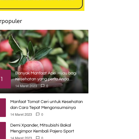
rpopuler
Banyak Manfaat Apel Hijau bagi
1
Kesehatan yang perlu Anda
ketahui
14 Maret 2023
0
Manfaat Tomat Ceri untuk Kesehatan
dan Cara Tepat Mengonsumsinya
14 Maret 2023
0
Demi Xpander, Mitsubishi Bakal
Mengimpor Kembali Pajero Sport
14 Maret 2023
0