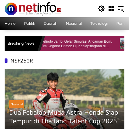
Langsung
ke
konten
Home
Politik
Daerah
Nasional
Teknologi
Perist
elar
Pelindo Jambi Gelar Simulasi Ancaman Bom,
Bank
Breaking News
Tim Gegana Brimob Uji Kesiapsiagaan di
Meng
Terminal Petikemas
NSF250R
Nasional
Dua Pebalap Muda Astra Honda Siap
Tempur di Thailand Talent Cup 2025