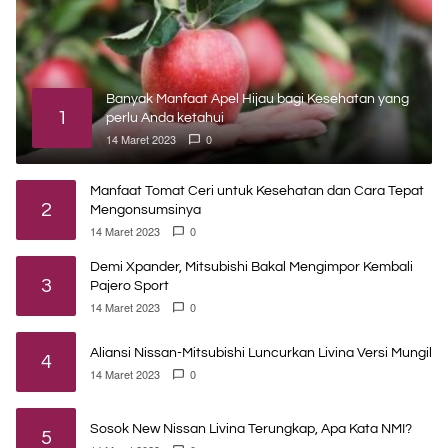
Banyak Manfaat Apel Hijau bagi Kesehatan yang
1
perlu Anda ketahui
14 Maret 2023
0
Manfaat Tomat Ceri untuk Kesehatan dan Cara Tepat
2
Mengonsumsinya
14 Maret 2023
0
Demi Xpander, Mitsubishi Bakal Mengimpor Kembali
3
Pajero Sport
14 Maret 2023
0
Aliansi Nissan-Mitsubishi Luncurkan Livina Versi Mungil
4
14 Maret 2023
0
Sosok New Nissan Livina Terungkap, Apa Kata NMI?
5