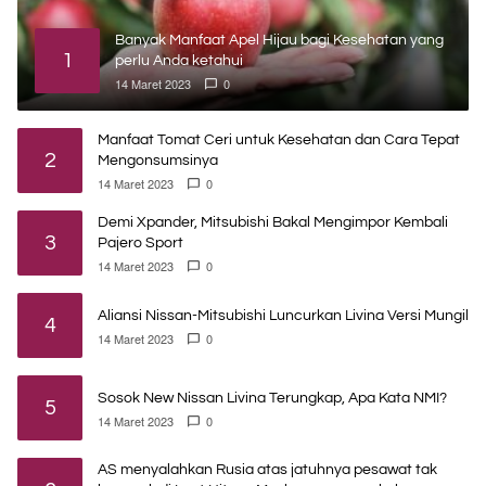
Banyak Manfaat Apel Hijau bagi Kesehatan yang
1
perlu Anda ketahui
14 Maret 2023
0
Manfaat Tomat Ceri untuk Kesehatan dan Cara Tepat
2
Mengonsumsinya
14 Maret 2023
0
Demi Xpander, Mitsubishi Bakal Mengimpor Kembali
3
Pajero Sport
14 Maret 2023
0
Aliansi Nissan-Mitsubishi Luncurkan Livina Versi Mungil
4
14 Maret 2023
0
Sosok New Nissan Livina Terungkap, Apa Kata NMI?
5
14 Maret 2023
0
AS menyalahkan Rusia atas jatuhnya pesawat tak