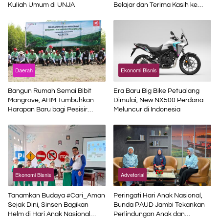
Kuliah Umum di UNJA
Belajar dan Terima Kasih ke
Pemerintah Pusat
Daerah
Ekonomi Bisnis
Bangun Rumah Semai Bibit
Era Baru Big Bike Petualang
Mangrove, AHM Tumbuhkan
Dimulai, New NX500 Perdana
Harapan Baru bagi Pesisir
Meluncur di Indonesia
Karawang
Ekonomi Bisnis
Advetorial
Tanamkan Budaya #Cari_Aman
Peringati Hari Anak Nasional,
Sejak Dini, Sinsen Bagikan
Bunda PAUD Jambi Tekankan
Helm di Hari Anak Nasional
Perlindungan Anak dan