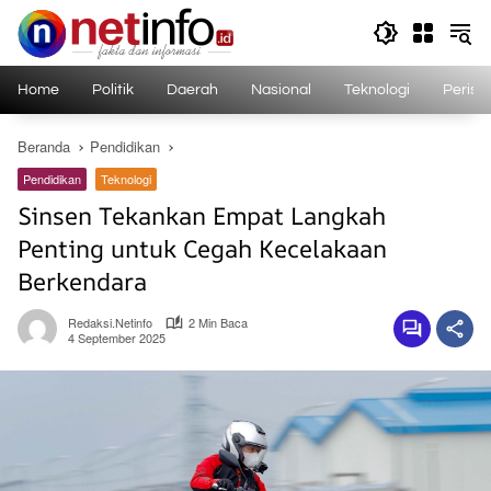
Langsung
ke
konten
Home
Politik
Daerah
Nasional
Teknologi
Perist
Beranda
Pendidikan
Pendidikan
Teknologi
Sinsen Tekankan Empat Langkah
Penting untuk Cegah Kecelakaan
Berkendara
Redaksi.netinfo
2 Min Baca
4 September 2025