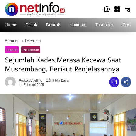
Langsung
ke
konten
Home
Politik
Daerah
Nasional
Teknologi
Perist
Beranda
Daerah
Daerah
Pendidikan
Sejumlah Kades Merasa Kecewa Saat
Musrembang, Berikut Penjelasannya
Redaksi.netinfo
3 Min Baca
11 Februari 2025