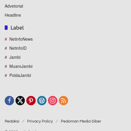
Advetorial
Headline
Label
NetinfoNews
NetinfoID
Jambi
MuaroJambi
PoldaJambi
Redaksi
Privacy Policy
Pedoman Media Siber