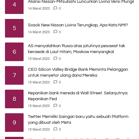
Aliansi Nissan-Mitsubishi Luncurkan Livina Versi Mungil
4
14 Maret 2023
0
Sosok New Nissan Livina Terungkap, Apa Kata NMI?
5
14 Maret 2023
0
AS menyalahkan Rusia atas jatuhnya pesawat tak
6
berawak di Laut Hitam, Moskow menyangkal
15 Maret 2023
0
CEO Silicon Valley Bridge Bank Meminta Pelanggan
7
untuk menyetor ulang dana Mereka
15 Maret 2023
0
Kepanikan bank mereda di Wall Street. Selanjutnya:
8
Kepanikan Fed
15 Maret 2023
0
Twitter Memiliki Saingan baru yaitu sebuah Platform
9
yang dibuat oleh Meta
15 Maret 2023
0