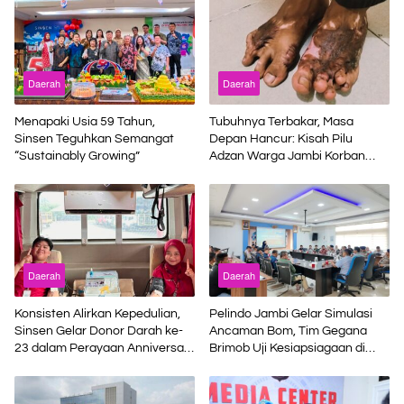
Daerah
Daerah
Menapaki Usia 59 Tahun,
Tubuhnya Terbakar, Masa
Sinsen Teguhkan Semangat
Depan Hancur: Kisah Pilu
“Sustainably Growing”
Adzan Warga Jambi Korban
Kecelakaan Kerja di Riau
Daerah
Daerah
Konsisten Alirkan Kepedulian,
Pelindo Jambi Gelar Simulasi
Sinsen Gelar Donor Darah ke-
Ancaman Bom, Tim Gegana
23 dalam Perayaan Anniversary
Brimob Uji Kesiapsiagaan di
Sinsen
Terminal Petikemas