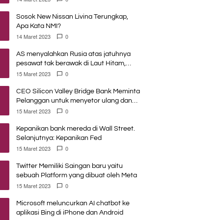
Sosok New Nissan Livina Terungkap,
Apa Kata NMI?
14 Maret 2023
0
AS menyalahkan Rusia atas jatuhnya
pesawat tak berawak di Laut Hitam,
Moskow menyangkal
15 Maret 2023
0
CEO Silicon Valley Bridge Bank Meminta
Pelanggan untuk menyetor ulang dana
Mereka
15 Maret 2023
0
Kepanikan bank mereda di Wall Street.
Selanjutnya: Kepanikan Fed
15 Maret 2023
0
Twitter Memiliki Saingan baru yaitu
sebuah Platform yang dibuat oleh Meta
15 Maret 2023
0
Microsoft meluncurkan AI chatbot ke
aplikasi Bing di iPhone dan Android