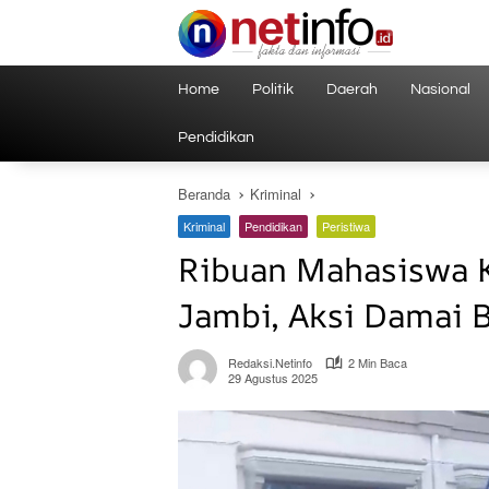
Langsung
ke
konten
Home
Politik
Daerah
Nasional
Pendidikan
Beranda
Kriminal
Kriminal
Pendidikan
Peristiwa
Ribuan Mahasiswa
Jambi, Aksi Damai 
Redaksi.netinfo
2 Min Baca
29 Agustus 2025