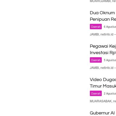
MUAROJAMBI, neti
Dua Oknum P
Penipuan Re
Daerah
6 Agustu
JAMBI, netinfo.i
Pegawai Kej
Investasi Rp
Daerah
5 Agustu
JAMBI, netinfo.i
Video Dugaa
Timur Masuk
Daerah
2 Agustu
MUARASABAK, neti
Gubernur Al