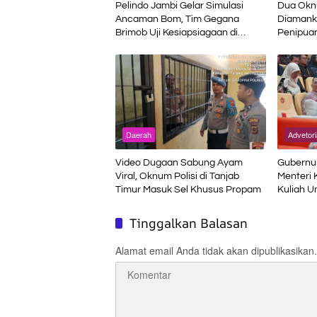
Pelindo Jambi Gelar Simulasi
Dua Oknu
Ancaman Bom, Tim Gegana
Diamanka
Brimob Uji Kesiapsiagaan di
Penipuan
Terminal Petikemas
Daerah
Advetori
Video Dugaan Sabung Ayam
Gubernur
Viral, Oknum Polisi di Tanjab
Menteri 
Timur Masuk Sel Khusus Propam
Kuliah 
Tinggalkan Balasan
Alamat email Anda tidak akan dipublikasikan.