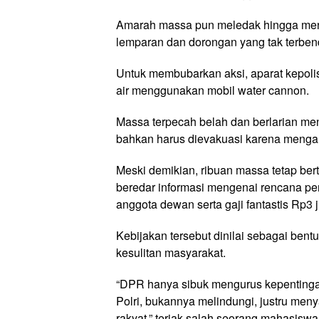
Amarah massa pun meledak hingga meng
lemparan dan dorongan yang tak terben
Untuk membubarkan aksi, aparat kepol
air menggunakan mobil water cannon.
Massa terpecah belah dan berlarian me
bahkan harus dievakuasi karena mengal
Meski demikian, ribuan massa tetap be
beredar informasi mengenai rencana pe
anggota dewan serta gaji fantastis Rp3 ju
Kebijakan tersebut dinilai sebagai ben
kesulitan masyarakat.
“DPR hanya sibuk mengurus kepentingan
Polri, bukannya melindungi, justru menyak
rakyat,” teriak salah seorang mahasiswa