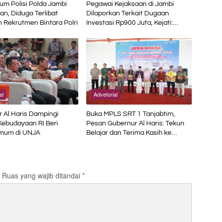
m Polisi Polda Jambi
Pegawai Kejaksaan di Jambi
n, Diduga Terlibat
Dilaporkan Terkait Dugaan
 Rekrutmen Bintara Polri
Investasi Rp900 Juta, Kejati:
Bukan Jaksa
al
Advetorial
 Al Haris Dampingi
Buka MPLS SRT 1 Tanjabtim,
Kebudayaan RI Beri
Pesan Gubernur Al Haris: Tekun
Umum di UNJA
Belajar dan Terima Kasih ke
Pemerintah Pusat
Ruas yang wajib ditandai
*