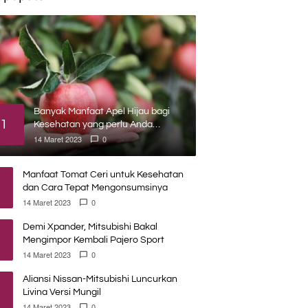
Banyak Manfaat Apel Hijau bagi
1
Kesehatan yang perlu Anda
ketahui
14 Maret 2023
0
Manfaat Tomat Ceri untuk Kesehatan
dan Cara Tepat Mengonsumsinya
14 Maret 2023
0
Demi Xpander, Mitsubishi Bakal
Mengimpor Kembali Pajero Sport
14 Maret 2023
0
Aliansi Nissan-Mitsubishi Luncurkan
Livina Versi Mungil
14 Maret 2023
0