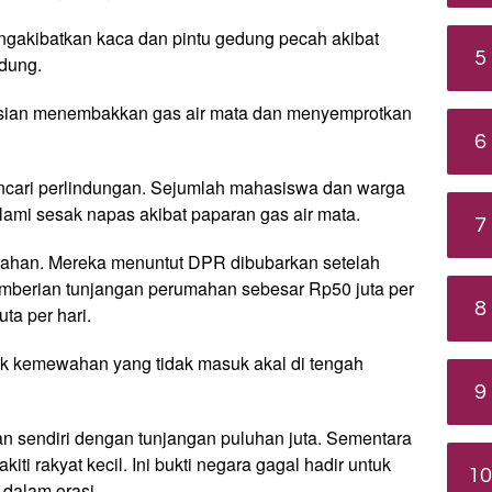
akibatkan kaca dan pintu gedung pecah akibat
5
dung.
isian menembakkan gas air mata dan menyemprotkan
6
ncari perlindungan. Sejumlah mahasiswa dan warga
ami sesak napas akibat paparan gas air mata.
7
rtahan. Mereka menuntut DPR dibubarkan setelah
mberian tunjangan perumahan sebesar Rp50 juta per
8
ta per hari.
tuk kemewahan yang tidak masuk akal di tengah
9
 sendiri dengan tunjangan puluhan juta. Sementara
iti rakyat kecil. Ini bukti negara gagal hadir untuk
10
 dalam orasi.