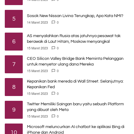
Sosok New Nissan Livina Terungkap, Apa Kata NMI?
5
14 Maret 2023
0
AS menyalahkan Rusia atas jatuhnya pesawat tak
6
berawak di Laut Hitam, Moskow menyangkal
15 Maret 2023
0
CEO Silicon Valley Bridge Bank Meminta Pelanggan
7
untuk menyetor ulang dana Mereka
15 Maret 2023
0
Kepanikan bank mereda di Wall Street. Selanjutnya:
8
Kepanikan Fed
15 Maret 2023
0
Twitter Memiliki Saingan baru yaitu sebuah Platform
9
yang dibuat oleh Meta
15 Maret 2023
0
Microsoft meluncurkan AI chatbot ke aplikasi Bing di
10
iPhone dan Android