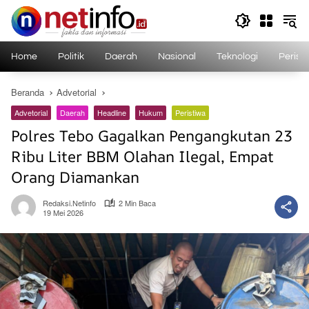
Langsung
ke
konten
Home
Politik
Daerah
Nasional
Teknologi
Perist
Beranda
Advetorial
Advetorial
Daerah
Headline
Hukum
Peristiwa
Polres Tebo Gagalkan Pengangkutan 23
Ribu Liter BBM Olahan Ilegal, Empat
Orang Diamankan
Redaksi.netinfo
2 Min Baca
19 Mei 2026