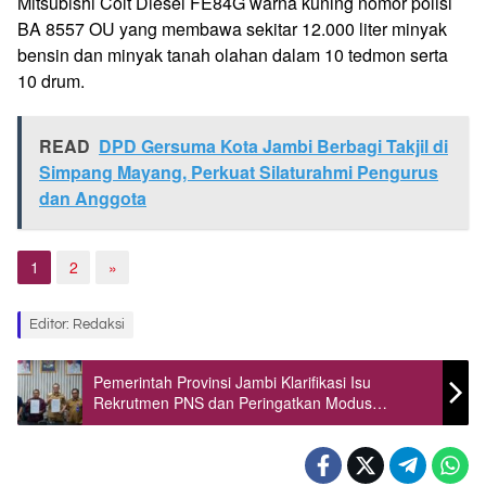
Mitsubishi Colt Diesel FE84G warna kuning nomor polisi
BA 8557 OU yang membawa sekitar 12.000 liter minyak
bensin dan minyak tanah olahan dalam 10 tedmon serta
10 drum.
READ
DPD Gersuma Kota Jambi Berbagi Takjil di
Simpang Mayang, Perkuat Silaturahmi Pengurus
dan Anggota
1
2
»
Editor: Redaksi
Pemerintah Provinsi Jambi Klarifikasi Isu
Rekrutmen PNS dan Peringatkan Modus
Penipuan