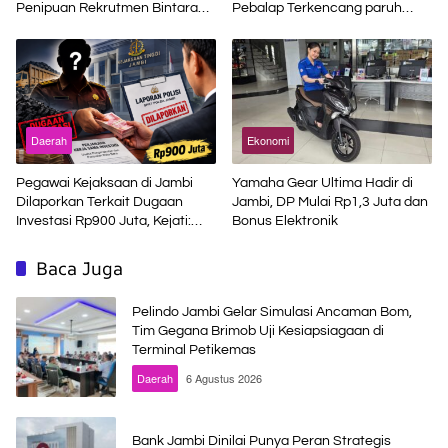
Penipuan Rekrutmen Bintara
Pebalap Terkencang paruh
Polri
Musim
Daerah
Ekonomi
Pegawai Kejaksaan di Jambi
Yamaha Gear Ultima Hadir di
Dilaporkan Terkait Dugaan
Jambi, DP Mulai Rp1,3 Juta dan
Investasi Rp900 Juta, Kejati:
Bonus Elektronik
Bukan Jaksa
Baca Juga
Pelindo Jambi Gelar Simulasi Ancaman Bom,
Tim Gegana Brimob Uji Kesiapsiagaan di
Terminal Petikemas
Daerah
6 Agustus 2026
Bank Jambi Dinilai Punya Peran Strategis