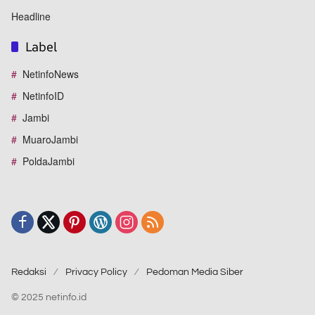
Headline
Label
NetinfoNews
NetinfoID
Jambi
MuaroJambi
PoldaJambi
Redaksi
Privacy Policy
Pedoman Media Siber
© 2025 netinfo.id