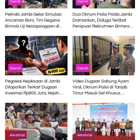
Daerah
Daerah
Pelindo Jambi Gelar Simulasi
Dua Oknum Polisi Polda Jambi
Ancaman Bom, Tim Gegana
Diamankan, Diduga Terlibat
Brimob Uji Kesiapsiagaan di
Penipuan Rekrutmen Bintara
Terminal Petikemas
Polri
Daerah
Daerah
Pegawai Kejaksaan di Jambi
Video Dugaan Sabung Ayam
Dilaporkan Terkait Dugaan
Viral, Oknum Polisi di Tanjab
Investasi Rp900 Juta, Kejati:
Timur Masuk Sel Khusus
Bukan Jaksa
Propam
Advetorial
Advetorial