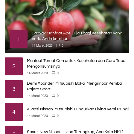
Banyak Manfaat Apel Hijau bagi Kesehatan yang
1
perlu Anda ketahui
14 Maret 2023
0
Manfaat Tomat Ceri untuk Kesehatan dan Cara Tepat
2
Mengonsumsinya
14 Maret 2023
0
Demi Xpander, Mitsubishi Bakal Mengimpor Kembali
3
Pajero Sport
14 Maret 2023
0
Aliansi Nissan-Mitsubishi Luncurkan Livina Versi Mungil
4
14 Maret 2023
0
Sosok New Nissan Livina Terungkap, Apa Kata NMI?