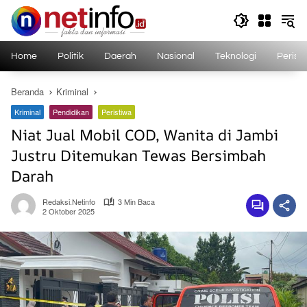
Langsung
ke
konten
Home
Politik
Daerah
Nasional
Teknologi
Perist
Beranda
Kriminal
Kriminal
Pendidikan
Peristiwa
Niat Jual Mobil COD, Wanita di Jambi
Justru Ditemukan Tewas Bersimbah
Darah
Redaksi.netinfo
3 Min Baca
2 Oktober 2025