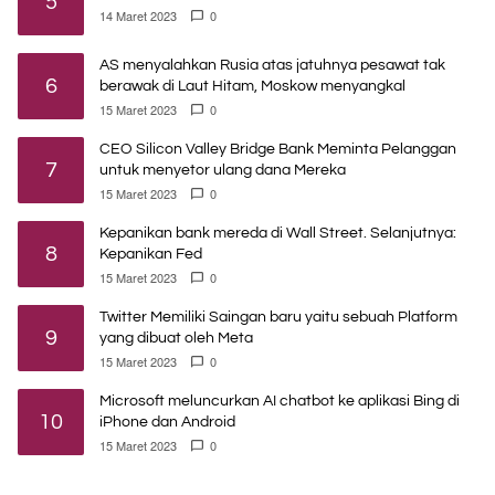
5
14 Maret 2023
0
AS menyalahkan Rusia atas jatuhnya pesawat tak
6
berawak di Laut Hitam, Moskow menyangkal
15 Maret 2023
0
CEO Silicon Valley Bridge Bank Meminta Pelanggan
7
untuk menyetor ulang dana Mereka
15 Maret 2023
0
Kepanikan bank mereda di Wall Street. Selanjutnya:
8
Kepanikan Fed
15 Maret 2023
0
Twitter Memiliki Saingan baru yaitu sebuah Platform
9
yang dibuat oleh Meta
15 Maret 2023
0
Microsoft meluncurkan AI chatbot ke aplikasi Bing di
10
iPhone dan Android
15 Maret 2023
0