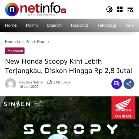
Langsung
ke
konten
Home
Politik
Daerah
Nasional
Teknologi
Perist
Beranda
Pendidikan
Pendidikan
New Honda Scoopy Kini Lebih
Terjangkau, Diskon Hingga Rp 2,8 Juta!
Redaksi.netinfo
2 Min Baca
16 Juni 2025