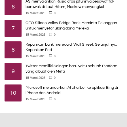
AS menyalahkan Rusia atas jatuhnya pesawat tak
6
berawak di Laut Hitam, Moskow menyangkal
15 Maret 2023
0
CEO Silicon Valley Bridge Bank Meminta Pelanggan
7
untuk menyetor ulang dana Mereka
15 Maret 2023
0
Kepanikan bank mereda di Wall Street. Selanjutnya:
8
Kepanikan Fed
15 Maret 2023
0
Twitter Memiliki Saingan baru yaitu sebuah Platform
9
yang dibuat oleh Meta
15 Maret 2023
0
Microsoft meluncurkan AI chatbot ke aplikasi Bing di
10
iPhone dan Android
15 Maret 2023
0