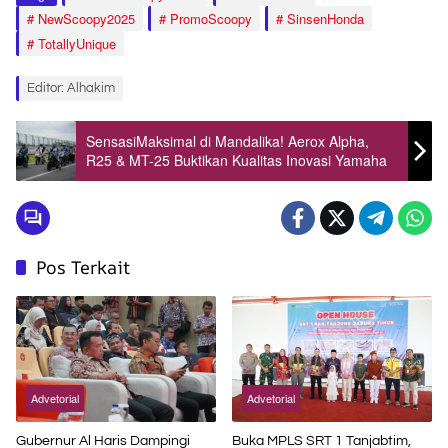
NewScoopy2025
PromoScoopy
SinsenHonda
TotallyUnique
Editor: Alhakim
SensasiMaksimal di Mandalika! Aerox Alpha,
R25 & MT-25 Buktikan Kualitas Inovasi Yamaha
Pos Terkait
Advetorial
Advetorial
Gubernur Al Haris Dampingi
Buka MPLS SRT 1 Tanjabtim,