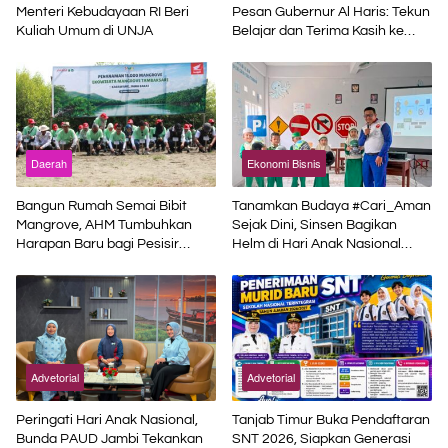
Menteri Kebudayaan RI Beri
Pesan Gubernur Al Haris: Tekun
Kuliah Umum di UNJA
Belajar dan Terima Kasih ke
Pemerintah Pusat
Daerah
Ekonomi Bisnis
Bangun Rumah Semai Bibit
Tanamkan Budaya #Cari_Aman
Mangrove, AHM Tumbuhkan
Sejak Dini, Sinsen Bagikan
Harapan Baru bagi Pesisir
Helm di Hari Anak Nasional
Karawang
2026
Advetorial
Advetorial
Peringati Hari Anak Nasional,
Tanjab Timur Buka Pendaftaran
Bunda PAUD Jambi Tekankan
SNT 2026, Siapkan Generasi