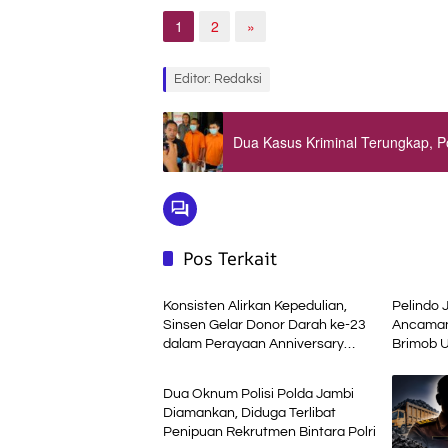
1
2
»
Editor: Redaksi
Dua Kasus Kriminal Terungkap, P
Pos Terkait
Daerah
Daerah
Konsisten Alirkan Kepedulian,
Pelindo 
Sinsen Gelar Donor Darah ke-23
Ancaman
dalam Perayaan Anniversary
Brimob U
Daerah
Sinsen
Terminal
Dua Oknum Polisi Polda Jambi
Diamankan, Diduga Terlibat
Penipuan Rekrutmen Bintara Polri