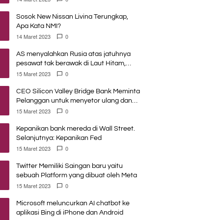
Sosok New Nissan Livina Terungkap,
Apa Kata NMI?
14 Maret 2023
0
AS menyalahkan Rusia atas jatuhnya
pesawat tak berawak di Laut Hitam,
Moskow menyangkal
15 Maret 2023
0
CEO Silicon Valley Bridge Bank Meminta
Pelanggan untuk menyetor ulang dana
Mereka
15 Maret 2023
0
Kepanikan bank mereda di Wall Street.
Selanjutnya: Kepanikan Fed
15 Maret 2023
0
Twitter Memiliki Saingan baru yaitu
sebuah Platform yang dibuat oleh Meta
15 Maret 2023
0
Microsoft meluncurkan AI chatbot ke
aplikasi Bing di iPhone dan Android