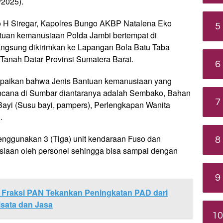
/2025).
no H Siregar, Kapolres Bungo AKBP Natalena Eko
5
uan kemanusiaan Polda Jambi bertempat di
ngsung dikirimkan ke Lapangan Bola Batu Taba
anah Datar Provinsi Sumatera Barat.
6
mpaikan bahwa Jenis Bantuan kemanusiaan yang
encana di Sumbar diantaranya adalah Sembako, Bahan
7
yi (Susu bayi, pampers), Perlengkapan Wanita
.
menggunakan 3 (Tiga) unit kendaraan Fuso dan
8
iaan oleh personel sehingga bisa sampai dengan
9
 Fraksi PAN Tekankan Peningkatan PAD dari
isata dan Jasa
10