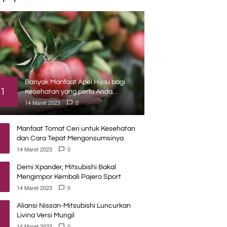
Banyak Manfaat Apel Hijau bagi
1
Kesehatan yang perlu Anda
ketahui
14 Maret 2023
0
Manfaat Tomat Ceri untuk Kesehatan
dan Cara Tepat Mengonsumsinya
14 Maret 2023
0
Demi Xpander, Mitsubishi Bakal
Mengimpor Kembali Pajero Sport
14 Maret 2023
0
Aliansi Nissan-Mitsubishi Luncurkan
Livina Versi Mungil
14 Maret 2023
0