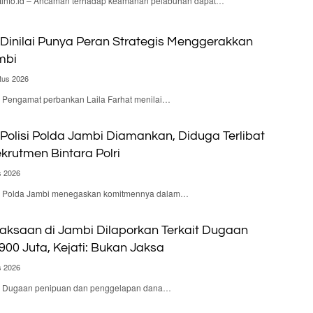
nfo.id – Ancaman terhadap keamanan pelabuhan dapat…
Dinilai Punya Peran Strategis Menggerakkan
mbi
tus 2026
 – Pengamat perbankan Laila Farhat menilai…
olisi Polda Jambi Diamankan, Diduga Terlibat
krutmen Bintara Polri
s 2026
d – Polda Jambi menegaskan komitmennya dalam…
aksaan di Jambi Dilaporkan Terkait Dugaan
900 Juta, Kejati: Bukan Jaksa
s 2026
d – Dugaan penipuan dan penggelapan dana…