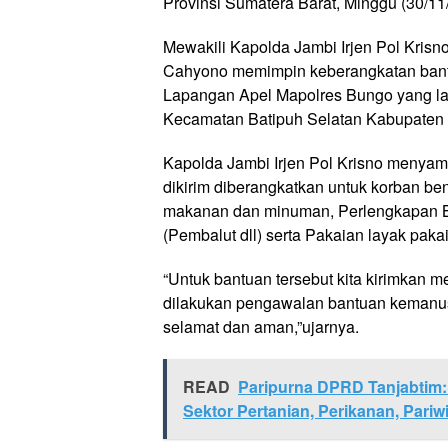
Provinsi Sumatera Barat, Minggu (30/11
Mewakili Kapolda Jambi Irjen Pol Kris
Cahyono memimpin keberangkatan bant
Lapangan Apel Mapolres Bungo yang la
Kecamatan Batipuh Selatan Kabupaten T
Kapolda Jambi Irjen Pol Krisno menya
dikirim diberangkatkan untuk korban b
makanan dan minuman, Perlengkapan Ba
(Pembalut dll) serta Pakaian layak pakai
“Untuk bantuan tersebut kita kirimkan 
dilakukan pengawalan bantuan kemanus
selamat dan aman,”ujarnya.
READ
Paripurna DPRD Tanjabtim:
Sektor Pertanian, Perikanan, Pariw