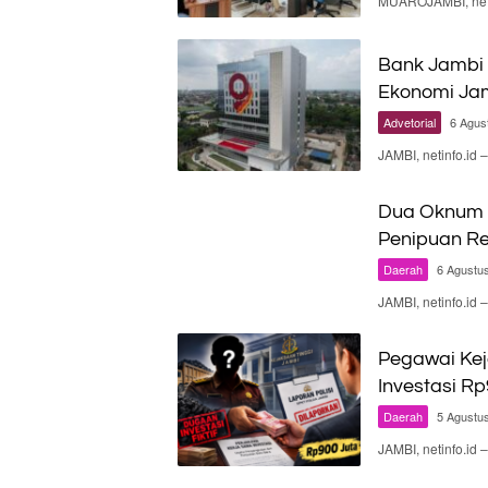
MUAROJAMBI, neti
Bank Jambi 
Ekonomi Ja
Advetorial
6 Agus
JAMBI, netinfo.id
Dua Oknum P
Penipuan Re
Daerah
6 Agustu
JAMBI, netinfo.i
Pegawai Kej
Investasi Rp
Daerah
5 Agustu
JAMBI, netinfo.i