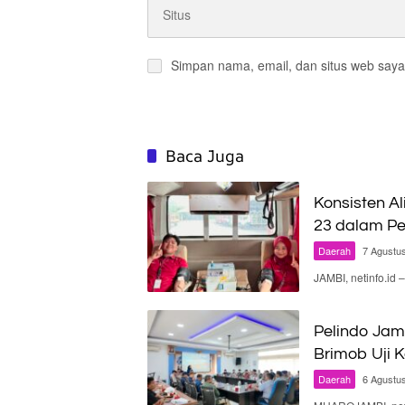
Simpan nama, email, dan situs web saya
Baca Juga
Konsisten Al
23 dalam Pe
Daerah
7 Agustu
JAMBI, netinfo.id
Pelindo Jam
Brimob Uji 
Daerah
6 Agustu