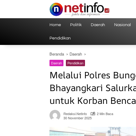
Langsung
ke
konten
Home
Politik
Daerah
Nasional
Pendidikan
Beranda
Daerah
Daerah
Pendidikan
Melalui Polres Bung
Bhayangkari Salurk
untuk Korban Benca
Redaksi.netinfo
2 Min Baca
30 November 2025