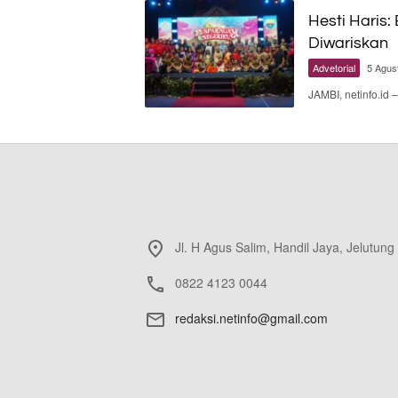
Hesti Haris:
Diwariskan
Advetorial
5 Agus
JAMBI, netinfo.id
Jl. H Agus Salim, Handil Jaya, Jelutung
0822 4123 0044
redaksi.netinfo@gmail.com