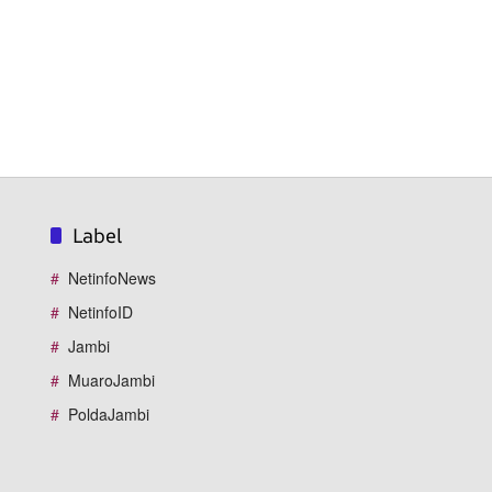
Label
NetinfoNews
NetinfoID
Jambi
MuaroJambi
PoldaJambi