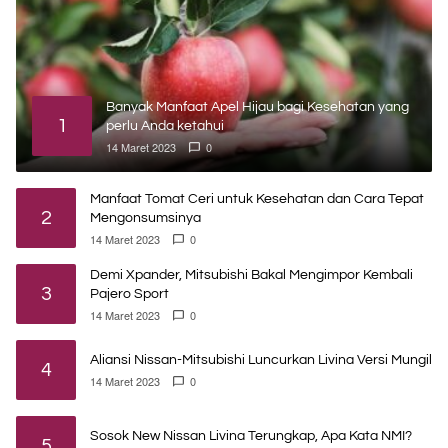
Banyak Manfaat Apel Hijau bagi Kesehatan yang
1
perlu Anda ketahui
14 Maret 2023
0
Manfaat Tomat Ceri untuk Kesehatan dan Cara Tepat
2
Mengonsumsinya
14 Maret 2023
0
Demi Xpander, Mitsubishi Bakal Mengimpor Kembali
3
Pajero Sport
14 Maret 2023
0
Aliansi Nissan-Mitsubishi Luncurkan Livina Versi Mungil
4
14 Maret 2023
0
Sosok New Nissan Livina Terungkap, Apa Kata NMI?
5