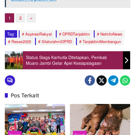
1
2
»
Tag:
AspirasiRakyat
DPRDTanjabtim
NetinfoNews
Reses2025
SilaturahmiDPRD
TanjabtimMembangun
Status Siaga Karhutla Ditetapkan, Pemkab
Muaro Jambi Gelar Apel Kesiapsiagaan
Pos Terkait
Daerah
Daerah