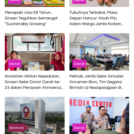
Menapaki Usia 59 Tahun,
Tubuhnya Terbakar, Masa
Sinsen Teguhkan Semangat
Depan Hancur: Kisah Pilu
“Sustainably Growing”
Adzan Warga Jambi Korban
Kecelakaan Kerja di Riau
Daerah
Daerah
Konsisten Alirkan Kepedulian,
Pelindo Jambi Gelar Simulasi
Sinsen Gelar Donor Darah ke-
Ancaman Bom, Tim Gegana
23 dalam Perayaan Anniversary
Brimob Uji Kesiapsiagaan di
Sinsen
Terminal Petikemas
Advetorial
Daerah