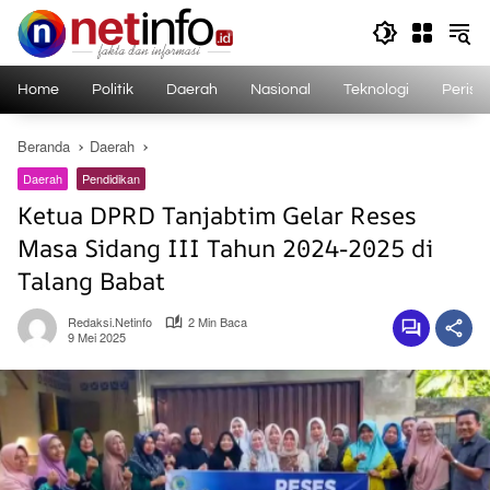
Langsung
ke
konten
Home
Politik
Daerah
Nasional
Teknologi
Perist
Beranda
Daerah
Daerah
Pendidikan
Ketua DPRD Tanjabtim Gelar Reses
Masa Sidang III Tahun 2024-2025 di
Talang Babat
Redaksi.netinfo
2 Min Baca
9 Mei 2025