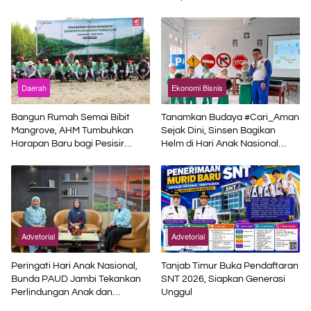
Pemerintah Pusat
Daerah
Ekonomi Bisnis
Bangun Rumah Semai Bibit
Tanamkan Budaya #Cari_Aman
Mangrove, AHM Tumbuhkan
Sejak Dini, Sinsen Bagikan
Harapan Baru bagi Pesisir
Helm di Hari Anak Nasional
Karawang
2026
Advetorial
Advetorial
Peringati Hari Anak Nasional,
Tanjab Timur Buka Pendaftaran
Bunda PAUD Jambi Tekankan
SNT 2026, Siapkan Generasi
Perlindungan Anak dan
Unggul
Pendidikan Inklusif di Era Digital