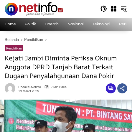
Langsung
ke
konten
Home
Politik
Daerah
Nasional
Teknologi
Perist
Beranda
Pendidikan
Pendidikan
Kejati Jambi Diminta Periksa Oknum
Anggota DPRD Tanjab Barat Terkait
Dugaan Penyalahgunaan Dana Pokir
Redaksi.netinfo
2 Min Baca
19 Maret 2025