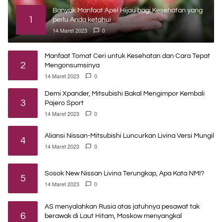
Banyak Manfaat Apel Hijau bagi Kesehatan yang
1
perlu Anda ketahui
14 Maret 2023
0
Manfaat Tomat Ceri untuk Kesehatan dan Cara Tepat
2
Mengonsumsinya
14 Maret 2023
0
Demi Xpander, Mitsubishi Bakal Mengimpor Kembali
3
Pajero Sport
14 Maret 2023
0
Aliansi Nissan-Mitsubishi Luncurkan Livina Versi Mungil
4
14 Maret 2023
0
Sosok New Nissan Livina Terungkap, Apa Kata NMI?
5
14 Maret 2023
0
AS menyalahkan Rusia atas jatuhnya pesawat tak
6
berawak di Laut Hitam, Moskow menyangkal