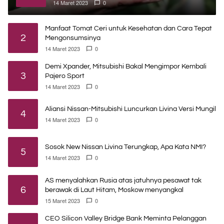
14 Maret 2023
0
Manfaat Tomat Ceri untuk Kesehatan dan Cara Tepat
2
Mengonsumsinya
14 Maret 2023
0
Demi Xpander, Mitsubishi Bakal Mengimpor Kembali
3
Pajero Sport
14 Maret 2023
0
Aliansi Nissan-Mitsubishi Luncurkan Livina Versi Mungil
4
14 Maret 2023
0
Sosok New Nissan Livina Terungkap, Apa Kata NMI?
5
14 Maret 2023
0
AS menyalahkan Rusia atas jatuhnya pesawat tak
6
berawak di Laut Hitam, Moskow menyangkal
15 Maret 2023
0
CEO Silicon Valley Bridge Bank Meminta Pelanggan