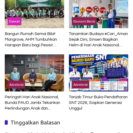
Daerah
Ekonomi Bisnis
Bangun Rumah Semai Bibit
Tanamkan Budaya #Cari_Aman
Mangrove, AHM Tumbuhkan
Sejak Dini, Sinsen Bagikan
Harapan Baru bagi Pesisir
Helm di Hari Anak Nasional
Karawang
2026
Advetorial
Advetorial
Peringati Hari Anak Nasional,
Tanjab Timur Buka Pendaftaran
Bunda PAUD Jambi Tekankan
SNT 2026, Siapkan Generasi
Perlindungan Anak dan
Unggul
Pendidikan Inklusif di Era Digital
Tinggalkan Balasan