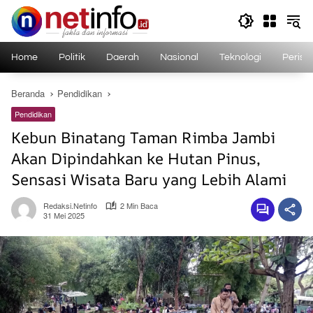
Langsung
ke
konten
Home
Politik
Daerah
Nasional
Teknologi
Perist
Beranda
Pendidikan
Pendidikan
Kebun Binatang Taman Rimba Jambi
Akan Dipindahkan ke Hutan Pinus,
Sensasi Wisata Baru yang Lebih Alami
Redaksi.netinfo
2 Min Baca
31 Mei 2025