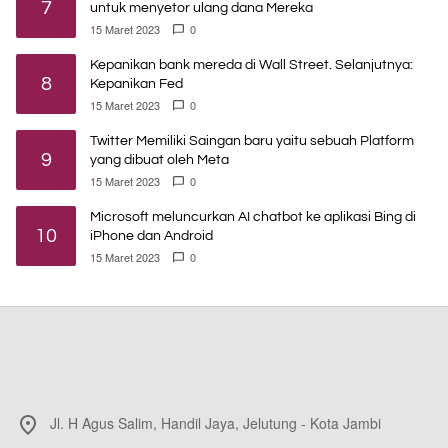
7
untuk menyetor ulang dana Mereka
15 Maret 2023
0
Kepanikan bank mereda di Wall Street. Selanjutnya:
8
Kepanikan Fed
15 Maret 2023
0
Twitter Memiliki Saingan baru yaitu sebuah Platform
9
yang dibuat oleh Meta
15 Maret 2023
0
Microsoft meluncurkan AI chatbot ke aplikasi Bing di
10
iPhone dan Android
15 Maret 2023
0
Jl. H Agus Salim, Handil Jaya, Jelutung - Kota Jambi