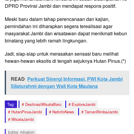
DPRD Provinsi Jambi dan mendapat respons positif.
Meski baru dalam tahap perencanaan dan kajian,
pemindahan ini diharapkan segera terealisasi agar
masyarakat Jambi dan wisatawan dapat menikmati kebun
binatang yang lebih ramah lingkungan.
Jadi, siap-siap untuk merasakan sensasi baru melihat
hewan-hewan eksotis di tengah sejuknya Hutan Pinus.(*)
READ
Perkuat Sinergi Informasi, PWI Kota Jambi
Silaturahmi dengan Wali Kota Maulana
Tag:
DestinasiWisataBaru
ExploreJambi
HutanPinusJambi
NetinfoNews
TamanRimbaJambi
WisataJambi
Editor: Alhakim