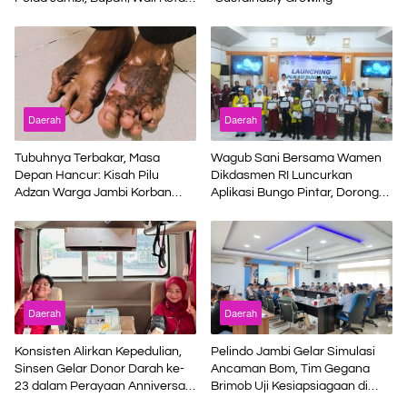
Lepas Flag Off Presisi Merdeka
Run 2026
Daerah
Daerah
Tubuhnya Terbakar, Masa
Wagub Sani Bersama Wamen
Depan Hancur: Kisah Pilu
Dikdasmen RI Luncurkan
Adzan Warga Jambi Korban
Aplikasi Bungo Pintar, Dorong
Kecelakaan Kerja di Riau
Transformasi Digital Pendidikan
di Jambi
Daerah
Daerah
Konsisten Alirkan Kepedulian,
Pelindo Jambi Gelar Simulasi
Sinsen Gelar Donor Darah ke-
Ancaman Bom, Tim Gegana
23 dalam Perayaan Anniversary
Brimob Uji Kesiapsiagaan di
Sinsen
Terminal Petikemas