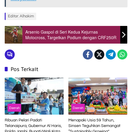
Editor: Alhakim
Arsenio Gaspol di Seri Kedua Kejurnas
Motocross, Targetkan Podium dengan CRF250R
Pos Terkait
Daerah
Daerah
Ribuan Pelari Padati
Menapaki Usia 59 Tahun,
Telanaipura, Gubernur Al Haris,
Sinsen Teguhkan Semangat
Polda Jambi, Bupati/Wali Kota
“Sustainably Growing”