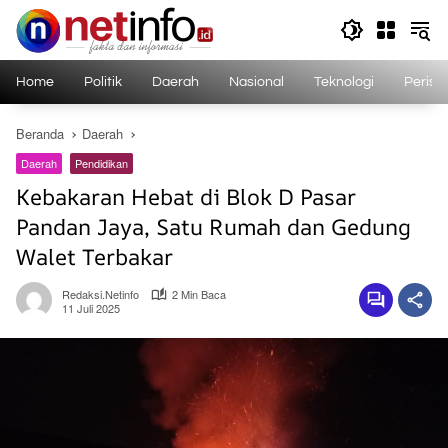
Langsung
ke
konten
Home
Politik
Daerah
Nasional
Teknologi
Perist
Beranda
Daerah
Daerah
Pendidikan
Kebakaran Hebat di Blok D Pasar
Pandan Jaya, Satu Rumah dan Gedung
Walet Terbakar
Redaksi.netinfo
2 Min Baca
11 Juli 2025