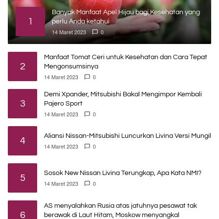
Banyak Manfaat Apel Hijau bagi Kesehatan yang
1
perlu Anda ketahui
14 Maret 2023
0
Manfaat Tomat Ceri untuk Kesehatan dan Cara Tepat
2
Mengonsumsinya
14 Maret 2023
0
Demi Xpander, Mitsubishi Bakal Mengimpor Kembali
3
Pajero Sport
14 Maret 2023
0
Aliansi Nissan-Mitsubishi Luncurkan Livina Versi Mungil
4
14 Maret 2023
0
Sosok New Nissan Livina Terungkap, Apa Kata NMI?
5
14 Maret 2023
0
AS menyalahkan Rusia atas jatuhnya pesawat tak
6
berawak di Laut Hitam, Moskow menyangkal