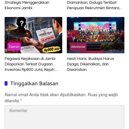
Strategis Menggerakkan
Diamankan, Diduga Terlibat
Ekonomi Jambi
Penipuan Rekrutmen Bintara
Polri
Daerah
Advetorial
Pegawai Kejaksaan di Jambi
Hesti Haris: Budaya Harus
Dilaporkan Terkait Dugaan
Dijaga, Dikenalkan, dan
Investasi Rp900 Juta, Kejati:
Diwariskan
Bukan Jaksa
Tinggalkan Balasan
Alamat email Anda tidak akan dipublikasikan.
Ruas yang wajib
ditandai
*