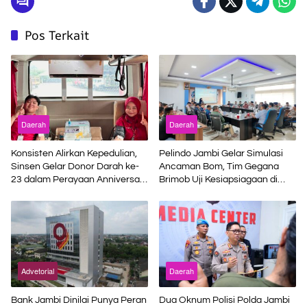
Pos Terkait
Daerah
Daerah
Konsisten Alirkan Kepedulian,
Pelindo Jambi Gelar Simulasi
Sinsen Gelar Donor Darah ke-
Ancaman Bom, Tim Gegana
23 dalam Perayaan Anniversary
Brimob Uji Kesiapsiagaan di
Sinsen
Terminal Petikemas
Advetorial
Daerah
Bank Jambi Dinilai Punya Peran
Dua Oknum Polisi Polda Jambi