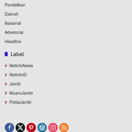
Pendidikan
Daerah
Nasional
Advetorial
Headline
Label
NetinfoNews
NetinfoID
Jambi
MuaroJambi
PoldaJambi