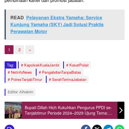
pembinaan karier dan promosi jabatan.
READ
Pelayanan Ekstra Yamaha: Service
Kunjung Yamaha (SKY) Jadi Solusi Praktis
Perawatan Motor
1
2
»
Tag:
KapolsekKualaJambi
KasatPolair
NetinfoNews
PengabdianTanpaBatas
PolresTanjabTimur
SerahTerimaJabatan
Editor: Alhakim
Bupati Dillah Hich Kukuhkan Pengurus PPDI se-
Tanjabtimur Periode 2024–2029 Ujung Tema:
PPDI Cerdas, Desa Sukses