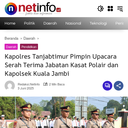
Langsung
ke
konten
Home
Politik
Daerah
Nasional
Teknologi
Perist
Beranda
Daerah
Daerah
Pendidikan
Kapolres Tanjabtimur Pimpin Upacara
Serah Terima Jabatan Kasat Polair dan
Kapolsek Kuala Jambi
Redaksi.netinfo
2 Min Baca
3 Juni 2025