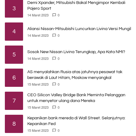
Demi Xpander, Mitsubishi Bakal Mengimpor Kembali
3
Pajero Sport
14 Maret 2023
0
Aliansi Nissan-Mitsubishi Luncurkan Livina Versi Mungil
4
14 Maret 2023
0
Sosok New Nissan Livina Terungkap, Apa Kata NMI?
5
14 Maret 2023
0
AS menyalahkan Rusia atas jatuhnya pesawat tak
6
berawak di Laut Hitam, Moskow menyangkal
15 Maret 2023
0
CEO Silicon Valley Bridge Bank Meminta Pelanggan
7
untuk menyetor ulang dana Mereka
15 Maret 2023
0
Kepanikan bank mereda di Wall Street. Selanjutnya:
8
Kepanikan Fed
15 Maret 2023
0