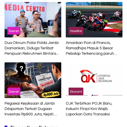
Daerah
Headline
Dua Oknum Polisi Polda Jambi
Amankan Poin di Prancis,
Diamankan, Diduga Terlibat
Ramadhipa Masuk 5 Besar
Penipuan Rekrutmen Bintara
Pebalap Terkencang paruh
Polri
Musim
Daerah
Ekonomi
Pegawai Kejaksaan di Jambi
OJK Terbitkan POJK Baru,
Dilaporkan Terkait Dugaan
Industri Pinjol Kini Wajib
Investasi Rp900 Juta, Kejati:
Laporkan Data Transaksi
Bukan Jaksa