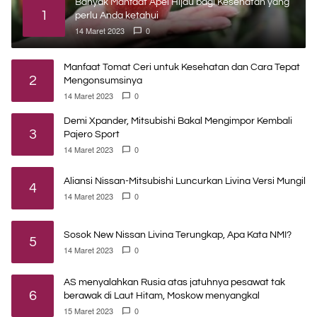
Banyak Manfaat Apel Hijau bagi Kesehatan yang
1
perlu Anda ketahui
14 Maret 2023
0
Manfaat Tomat Ceri untuk Kesehatan dan Cara Tepat
2
Mengonsumsinya
14 Maret 2023
0
Demi Xpander, Mitsubishi Bakal Mengimpor Kembali
3
Pajero Sport
14 Maret 2023
0
Aliansi Nissan-Mitsubishi Luncurkan Livina Versi Mungil
4
14 Maret 2023
0
Sosok New Nissan Livina Terungkap, Apa Kata NMI?
5
14 Maret 2023
0
AS menyalahkan Rusia atas jatuhnya pesawat tak
6
berawak di Laut Hitam, Moskow menyangkal
15 Maret 2023
0