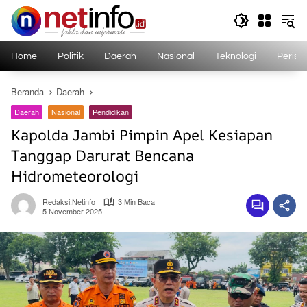
Langsung
ke
konten
Home
Politik
Daerah
Nasional
Teknologi
Perist
Beranda
Daerah
Daerah
Nasional
Pendidikan
Kapolda Jambi Pimpin Apel Kesiapan
Tanggap Darurat Bencana
Hidrometeorologi
Redaksi.netinfo
3 Min Baca
5 November 2025