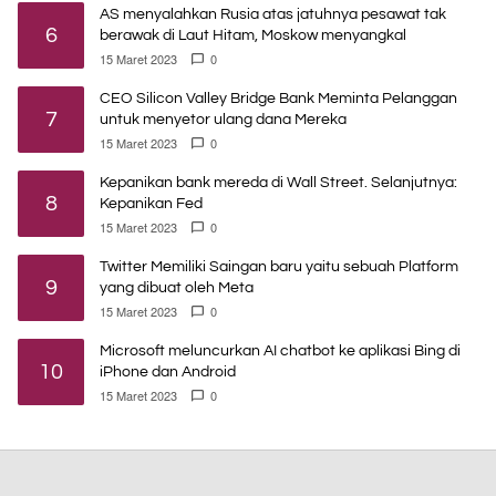
AS menyalahkan Rusia atas jatuhnya pesawat tak
6
berawak di Laut Hitam, Moskow menyangkal
15 Maret 2023
0
CEO Silicon Valley Bridge Bank Meminta Pelanggan
7
untuk menyetor ulang dana Mereka
15 Maret 2023
0
Kepanikan bank mereda di Wall Street. Selanjutnya:
8
Kepanikan Fed
15 Maret 2023
0
Twitter Memiliki Saingan baru yaitu sebuah Platform
9
yang dibuat oleh Meta
15 Maret 2023
0
Microsoft meluncurkan AI chatbot ke aplikasi Bing di
10
iPhone dan Android
15 Maret 2023
0