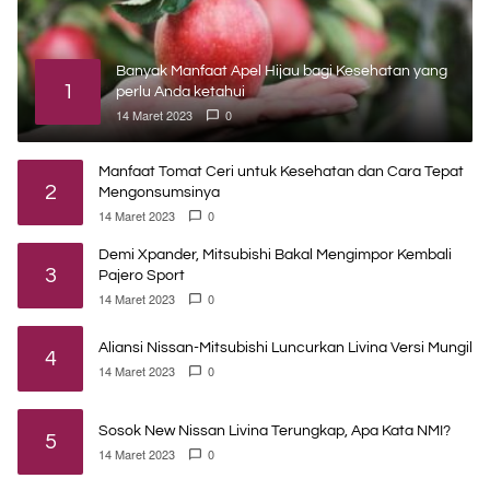
Banyak Manfaat Apel Hijau bagi Kesehatan yang
1
perlu Anda ketahui
14 Maret 2023
0
Manfaat Tomat Ceri untuk Kesehatan dan Cara Tepat
2
Mengonsumsinya
14 Maret 2023
0
Demi Xpander, Mitsubishi Bakal Mengimpor Kembali
3
Pajero Sport
14 Maret 2023
0
Aliansi Nissan-Mitsubishi Luncurkan Livina Versi Mungil
4
14 Maret 2023
0
Sosok New Nissan Livina Terungkap, Apa Kata NMI?
5
14 Maret 2023
0