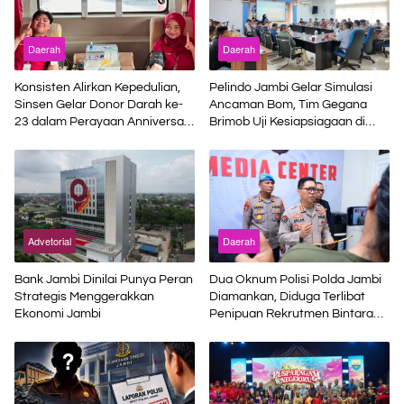
Daerah
Daerah
Konsisten Alirkan Kepedulian,
Pelindo Jambi Gelar Simulasi
Sinsen Gelar Donor Darah ke-
Ancaman Bom, Tim Gegana
23 dalam Perayaan Anniversary
Brimob Uji Kesiapsiagaan di
Sinsen
Terminal Petikemas
Advetorial
Daerah
Bank Jambi Dinilai Punya Peran
Dua Oknum Polisi Polda Jambi
Strategis Menggerakkan
Diamankan, Diduga Terlibat
Ekonomi Jambi
Penipuan Rekrutmen Bintara
Polri