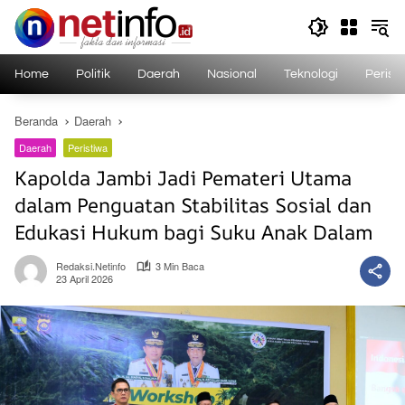
Langsung
ke
konten
Home
Politik
Daerah
Nasional
Teknologi
Perist
Beranda
Daerah
Daerah
Peristiwa
Kapolda Jambi Jadi Pemateri Utama
dalam Penguatan Stabilitas Sosial dan
Edukasi Hukum bagi Suku Anak Dalam
Redaksi.netinfo
3 Min Baca
23 April 2026