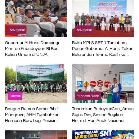
Advetorial
Advetorial
Gubernur Al Haris Dampingi
Buka MPLS SRT 1 Tanjabtim,
Menteri Kebudayaan RI Beri
Pesan Gubernur Al Haris: Tekun
Kuliah Umum di UNJA
Belajar dan Terima Kasih ke
Pemerintah Pusat
Daerah
Ekonomi Bisnis
Bangun Rumah Semai Bibit
Tanamkan Budaya #Cari_Aman
Mangrove, AHM Tumbuhkan
Sejak Dini, Sinsen Bagikan
Harapan Baru bagi Pesisir
Helm di Hari Anak Nasional
Karawang
2026