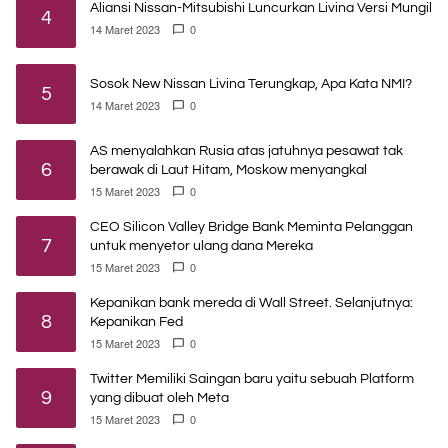
Aliansi Nissan-Mitsubishi Luncurkan Livina Versi Mungil
4
14 Maret 2023
0
Sosok New Nissan Livina Terungkap, Apa Kata NMI?
5
14 Maret 2023
0
AS menyalahkan Rusia atas jatuhnya pesawat tak
6
berawak di Laut Hitam, Moskow menyangkal
15 Maret 2023
0
CEO Silicon Valley Bridge Bank Meminta Pelanggan
7
untuk menyetor ulang dana Mereka
15 Maret 2023
0
Kepanikan bank mereda di Wall Street. Selanjutnya:
8
Kepanikan Fed
15 Maret 2023
0
Twitter Memiliki Saingan baru yaitu sebuah Platform
9
yang dibuat oleh Meta
15 Maret 2023
0