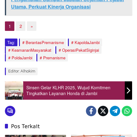
Utama, Perkuat Kinerja Organisasi
1
2
»
Tag:
BerantasPremanisme
KapoldaJambi
KeamananMasyarakat
OperasiPekatSiginjai
PoldaJambi
Premanisme
Editor: Alhakim
Sinsen Gelar KLHR 2025, Wujud Komitmen
Tingkatkan Layanan Honda di Jambi
Pos Terkait