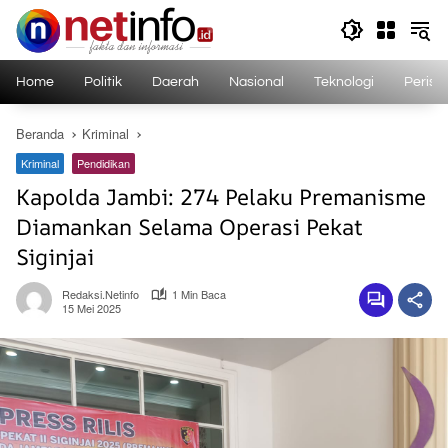
Langsung
ke
konten
Home
Politik
Daerah
Nasional
Teknologi
Perist
Beranda
Kriminal
Kriminal
Pendidikan
Kapolda Jambi: 274 Pelaku Premanisme
Diamankan Selama Operasi Pekat
Siginjai
Redaksi.netinfo
1 Min Baca
15 Mei 2025