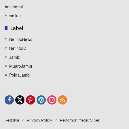
Advetorial
Headline
Label
NetinfoNews
NetinfoID
Jambi
MuaroJambi
PoldaJambi
Redaksi
Privacy Policy
Pedoman Media Siber