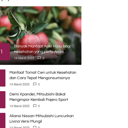
Banyak Manfaat Apel Hijau bagi
1
Kesehatan yang perlu Anda
ketahui
14 Maret 2023
0
Manfaat Tomat Ceri untuk Kesehatan
dan Cara Tepat Mengonsumsinya
14 Maret 2023
0
Demi Xpander, Mitsubishi Bakal
Mengimpor Kembali Pajero Sport
14 Maret 2023
0
Aliansi Nissan-Mitsubishi Luncurkan
Livina Versi Mungil
14 Maret 2023
0