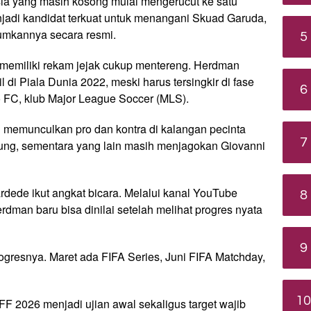
ia yang masih kosong mulai mengerucut ke satu
adi kandidat terkuat untuk menangani Skuad Garuda,
umkannya secara resmi.
5
tu memiliki rekam jejak cukup mentereng. Herdman
 Piala Dunia 2022, meski harus tersingkir di fase
6
o FC, klub Major League Soccer (MLS).
emunculkan pro dan kontra di kalangan pecinta
7
ung, sementara yang lain masih menjagokan Giovanni
dede ikut angkat bicara. Melalui kanal YouTube
8
dman baru bisa dinilai setelah melihat progres nyata
9
gresnya. Maret ada FIFA Series, Juni FIFA Matchday,
10
AFF 2026 menjadi ujian awal sekaligus target wajib