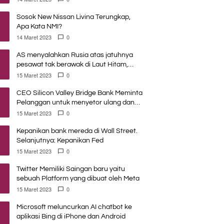
Sosok New Nissan Livina Terungkap,
Apa Kata NMI?
14 Maret 2023
0
AS menyalahkan Rusia atas jatuhnya
pesawat tak berawak di Laut Hitam,
Moskow menyangkal
15 Maret 2023
0
CEO Silicon Valley Bridge Bank Meminta
Pelanggan untuk menyetor ulang dana
Mereka
15 Maret 2023
0
Kepanikan bank mereda di Wall Street.
Selanjutnya: Kepanikan Fed
15 Maret 2023
0
Twitter Memiliki Saingan baru yaitu
sebuah Platform yang dibuat oleh Meta
15 Maret 2023
0
Microsoft meluncurkan AI chatbot ke
aplikasi Bing di iPhone dan Android