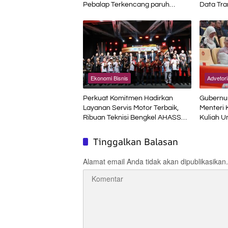
Pebalap Terkencang paruh
Data Tra
Musim
Ekonomi Bisnis
Advetori
Perkuat Komitmen Hadirkan
Gubernur
Layanan Servis Motor Terbaik,
Menteri 
Ribuan Teknisi Bengkel AHASS
Kuliah 
Asah Kompetensi di Technical
Skill Contest
Tinggalkan Balasan
Alamat email Anda tidak akan dipublikasikan.