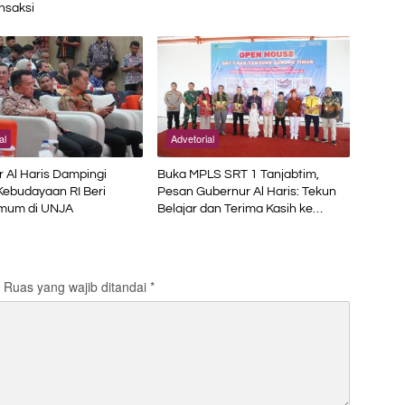
nsaksi
al
Advetorial
 Al Haris Dampingi
Buka MPLS SRT 1 Tanjabtim,
Kebudayaan RI Beri
Pesan Gubernur Al Haris: Tekun
Umum di UNJA
Belajar dan Terima Kasih ke
Pemerintah Pusat
Ruas yang wajib ditandai
*