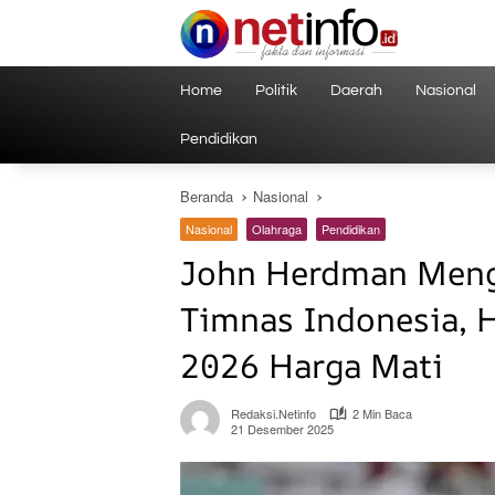
Langsung
ke
konten
Home
Politik
Daerah
Nasional
Pendidikan
Beranda
Nasional
Nasional
Olahraga
Pendidikan
John Herdman Mengu
Timnas Indonesia, H
2026 Harga Mati
Redaksi.netinfo
2 Min Baca
21 Desember 2025