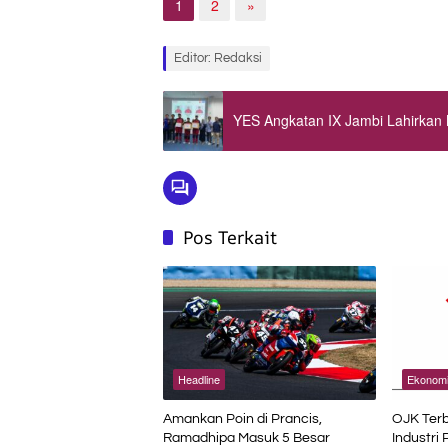
1
2
»
Editor: Redaksi
YES Angkatan IX Jambi Lahirkan 
Pos Terkait
Headline
Ekonom
Amankan Poin di Prancis,
OJK Terb
Ramadhipa Masuk 5 Besar
Industri 