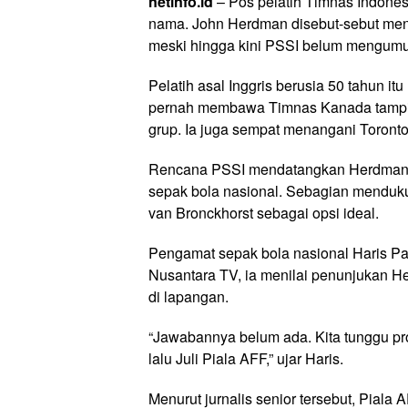
netinfo.id
– Pos pelatih Timnas Indones
nama. John Herdman disebut-sebut menj
meski hingga kini PSSI belum mengum
Pelatih asal Inggris berusia 50 tahun i
pernah membawa Timnas Kanada tampil di
grup. Ia juga sempat menangani Toront
Rencana PSSI mendatangkan Herdman m
sepak bola nasional. Sebagian menduk
van Bronckhorst sebagai opsi ideal.
Pengamat sepak bola nasional Haris Par
Nusantara TV, ia menilai penunjukan Her
di lapangan.
“Jawabannya belum ada. Kita tunggu pro
lalu Juli Piala AFF,” ujar Haris.
Menurut jurnalis senior tersebut, Piala 