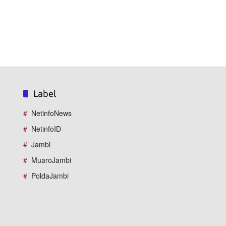
Label
NetinfoNews
NetinfoID
Jambi
MuaroJambi
PoldaJambi