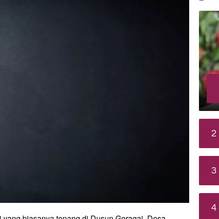
2
3
4
 yang biasanya tenang di Dusun Geragai, Desa