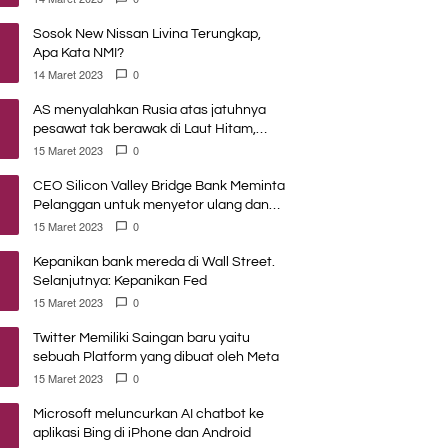
Sosok New Nissan Livina Terungkap,
Apa Kata NMI?
14 Maret 2023
0
AS menyalahkan Rusia atas jatuhnya
pesawat tak berawak di Laut Hitam,
Moskow menyangkal
15 Maret 2023
0
CEO Silicon Valley Bridge Bank Meminta
Pelanggan untuk menyetor ulang dana
Mereka
15 Maret 2023
0
Kepanikan bank mereda di Wall Street.
Selanjutnya: Kepanikan Fed
15 Maret 2023
0
Twitter Memiliki Saingan baru yaitu
sebuah Platform yang dibuat oleh Meta
15 Maret 2023
0
Microsoft meluncurkan AI chatbot ke
aplikasi Bing di iPhone dan Android