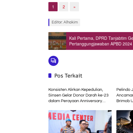
1
2
»
Editor: Alhakim
Kali Pertama, DPRD Tanjabtim Ge
Pertanggungjawaban APBD 2024
Pos Terkait
Daerah
Daerah
Konsisten Alirkan Kepedulian,
Pelindo 
Sinsen Gelar Donor Darah ke-23
Ancaman
dalam Perayaan Anniversary
Brimob U
Sinsen
Terminal