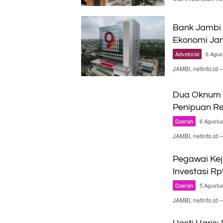
Bank Jambi 
Ekonomi Ja
Advetorial
6 Agus
JAMBI, netinfo.id
Dua Oknum P
Penipuan Re
Daerah
6 Agustu
JAMBI, netinfo.i
Pegawai Kej
Investasi Rp
Daerah
5 Agustu
JAMBI, netinfo.i