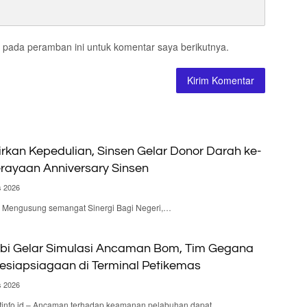
 pada peramban ini untuk komentar saya berikutnya.
irkan Kepedulian, Sinsen Gelar Donor Darah ke-
rayaan Anniversary Sinsen
s 2026
 – Mengusung semangat Sinergi Bagi Negeri,…
bi Gelar Simulasi Ancaman Bom, Tim Gegana
Kesiapsiagaan di Terminal Petikemas
s 2026
nfo.id – Ancaman terhadap keamanan pelabuhan dapat…