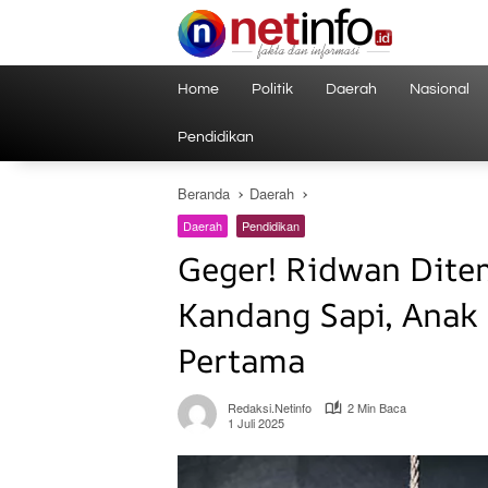
Langsung
ke
konten
Home
Politik
Daerah
Nasional
Pendidikan
Beranda
Daerah
Daerah
Pendidikan
Geger! Ridwan Dite
Kandang Sapi, Anak
Pertama
Redaksi.netinfo
2 Min Baca
1 Juli 2025