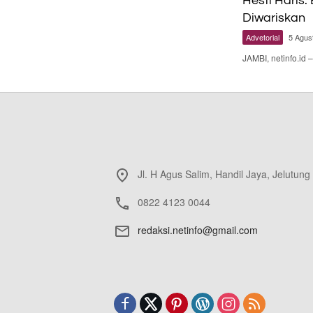
Hesti Haris:
Diwariskan
Advetorial
5 Agus
JAMBI, netinfo.id
Jl. H Agus Salim, Handil Jaya, Jelutung
0822 4123 0044
redaksi.netinfo@gmail.com