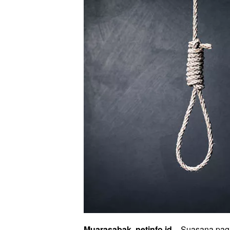
Muarasabak, netinfo.id
– Suasana pagi