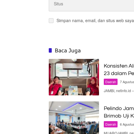
Simpan nama, email, dan situs web saya
Baca Juga
Konsisten Al
23 dalam Pe
Daerah
7 Agustu
JAMBI, netinfo.id
Pelindo Jam
Brimob Uji 
Daerah
6 Agustu
MUAROJAMBI, neti