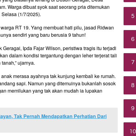
. Warga dibuat syok saat seorang pria ditemukan
 Selasa (1/7/2025).
5
 warga RT 19. Yang membuat hati pilu, jasad Ridwan
unya sendiri yang baru berusia 9 tahun!
6
eragai, Ipda Fajar Wilson, peristiwa tragis itu terjadi
kan dalam kondisi tergantung dengan leher terjerat tali
7
tanah,” ujarnya.
g anak merasa ayahnya tak kunjung kembali ke rumah.
kandang sapi. Namun yang ditemuinya bukanlah sosok
8
an memilukan yang tak akan mudah ia lupakan
9
ayan, Tak Pernah Mendapatkan Perhatian Dari
10