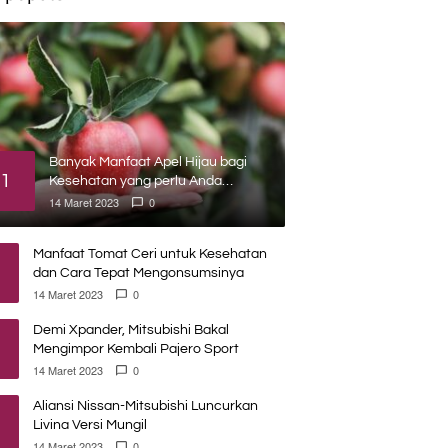
Banyak Manfaat Apel Hijau bagi
1
Kesehatan yang perlu Anda
ketahui
14 Maret 2023
0
Manfaat Tomat Ceri untuk Kesehatan
dan Cara Tepat Mengonsumsinya
14 Maret 2023
0
Demi Xpander, Mitsubishi Bakal
Mengimpor Kembali Pajero Sport
14 Maret 2023
0
Aliansi Nissan-Mitsubishi Luncurkan
Livina Versi Mungil
14 Maret 2023
0