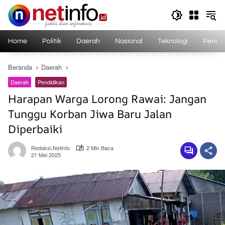
Langsung
ke
konten
Home
Politik
Daerah
Nasional
Teknologi
Perist
Beranda
Daerah
Daerah
Pendidikan
Harapan Warga Lorong Rawai: Jangan
Tunggu Korban Jiwa Baru Jalan
Diperbaiki
Redaksi.netinfo
2 Min Baca
21 Mei 2025