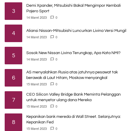
Demi Xpander, Mitsubishi Bakal Mengimpor Kembali
3
Pajero Sport
14 Maret 2023
0
Aliansi Nissan-Mitsubishi Luncurkan Livina Versi Mungil
4
14 Maret 2023
0
Sosok New Nissan Livina Terungkap, Apa Kata NMI?
5
14 Maret 2023
0
AS menyalahkan Rusia atas jatuhnya pesawat tak
6
berawak di Laut Hitam, Moskow menyangkal
15 Maret 2023
0
CEO Silicon Valley Bridge Bank Meminta Pelanggan
7
untuk menyetor ulang dana Mereka
15 Maret 2023
0
Kepanikan bank mereda di Wall Street. Selanjutnya:
8
Kepanikan Fed
15 Maret 2023
0