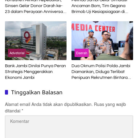
Sinsen Gelar Donor Darah ke-
Ancaman Bom, Tim Gegana
23 dalam Perayaan Anniversary
Brimob Uji Kesiapsiagaan di
Sinsen
Terminal Petikemas
Advetorial
Daerah
Bank Jambi Dinilai Punya Peran
Dua Oknum Polisi Polda Jambi
Strategis Menggerakkan
Diamankan, Diduga Terlibat
Ekonomi Jambi
Penipuan Rekrutmen Bintara
Polri
Tinggalkan Balasan
Alamat email Anda tidak akan dipublikasikan.
Ruas yang wajib
ditandai
*