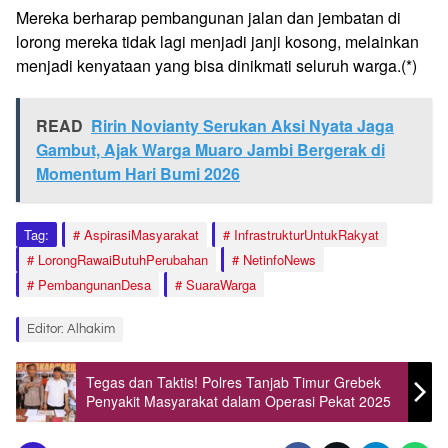
Mereka berharap pembangunan jalan dan jembatan di
lorong mereka tidak lagi menjadi janji kosong, melainkan
menjadi kenyataan yang bisa dinikmati seluruh warga.(*)
READ
Ririn Novianty Serukan Aksi Nyata Jaga
Gambut, Ajak Warga Muaro Jambi Bergerak di
Momentum Hari Bumi 2026
Tag:
AspirasiMasyarakat
InfrastrukturUntukRakyat
LorongRawaiButuhPerubahan
NetinfoNews
PembangunanDesa
SuaraWarga
Editor: Alhakim
Tegas dan Taktis! Polres Tanjab Timur Grebek
Penyakit Masyarakat dalam Operasi Pekat 2025