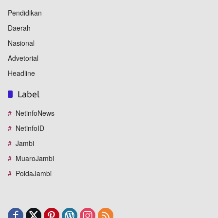
Pendidikan
Daerah
Nasional
Advetorial
Headline
Label
NetinfoNews
NetinfoID
Jambi
MuaroJambi
PoldaJambi