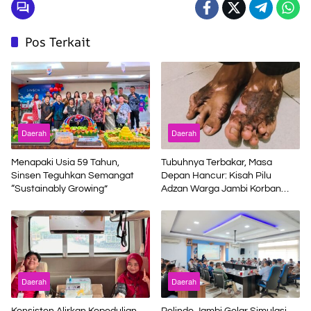
Pos Terkait
Daerah
Daerah
Menapaki Usia 59 Tahun,
Tubuhnya Terbakar, Masa
Sinsen Teguhkan Semangat
Depan Hancur: Kisah Pilu
“Sustainably Growing”
Adzan Warga Jambi Korban
Kecelakaan Kerja di Riau
Daerah
Daerah
Konsisten Alirkan Kepedulian,
Pelindo Jambi Gelar Simulasi