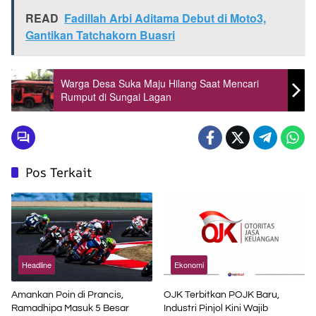
READ
Fadillah Arbi Aditama Debut di Moto3,
Gantikan Tatchakorn Buasri
Warga Desa Suka Maju Hilang Saat Mencari
Rumput di Sungai Lagan
Pos Terkait
Headline
Ekonomi
Amankan Poin di Prancis,
OJK Terbitkan POJK Baru,
Ramadhipa Masuk 5 Besar
Industri Pinjol Kini Wajib