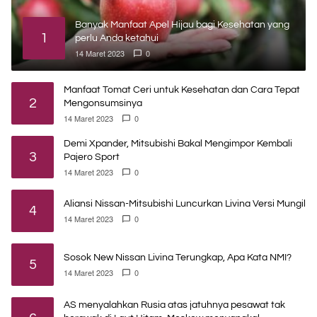
Banyak Manfaat Apel Hijau bagi Kesehatan yang
1
perlu Anda ketahui
14 Maret 2023
0
Manfaat Tomat Ceri untuk Kesehatan dan Cara Tepat
2
Mengonsumsinya
14 Maret 2023
0
Demi Xpander, Mitsubishi Bakal Mengimpor Kembali
3
Pajero Sport
14 Maret 2023
0
Aliansi Nissan-Mitsubishi Luncurkan Livina Versi Mungil
4
14 Maret 2023
0
Sosok New Nissan Livina Terungkap, Apa Kata NMI?
5
14 Maret 2023
0
AS menyalahkan Rusia atas jatuhnya pesawat tak