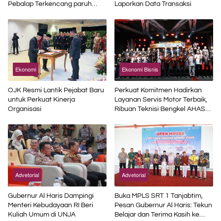
Pebalap Terkencang paruh
Laporkan Data Transaksi
Musim
Ekonomi
Ekonomi Bisnis
OJK Resmi Lantik Pejabat Baru
Perkuat Komitmen Hadirkan
untuk Perkuat Kinerja
Layanan Servis Motor Terbaik,
Organisasi
Ribuan Teknisi Bengkel AHASS
Asah Kompetensi di Technical
Skill Contest
Advetorial
Advetorial
Gubernur Al Haris Dampingi
Buka MPLS SRT 1 Tanjabtim,
Menteri Kebudayaan RI Beri
Pesan Gubernur Al Haris: Tekun
Kuliah Umum di UNJA
Belajar dan Terima Kasih ke