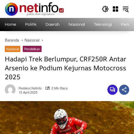
Langsung
ke
konten
Home
Politik
Daerah
Nasional
Teknologi
Perist
Beranda
Nasional
Nasional
Pendidikan
Hadapi Trek Berlumpur, CRF250R Antar
Arsenio ke Podium Kejurnas Motocross
2025
Redaksi.netinfo
2 Min Baca
15 April 2025