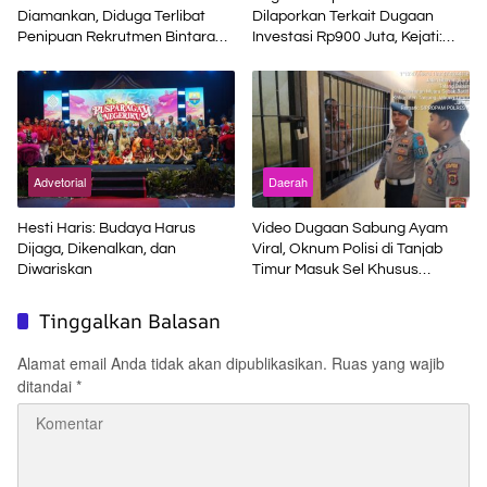
Diamankan, Diduga Terlibat
Dilaporkan Terkait Dugaan
Penipuan Rekrutmen Bintara
Investasi Rp900 Juta, Kejati:
Polri
Bukan Jaksa
Advetorial
Daerah
Hesti Haris: Budaya Harus
Video Dugaan Sabung Ayam
Dijaga, Dikenalkan, dan
Viral, Oknum Polisi di Tanjab
Diwariskan
Timur Masuk Sel Khusus
Propam
Tinggalkan Balasan
Alamat email Anda tidak akan dipublikasikan.
Ruas yang wajib
ditandai
*