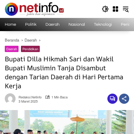
Langsung
ke
konten
Home
Politik
Daerah
Nasional
Teknologi
Perist
Beranda
Daerah
Daerah
Pendidikan
Bupati Dilla Hikmah Sari dan Wakil
Bupati Muslimin Tanja Disambut
dengan Tarian Daerah di Hari Pertama
Kerja
Redaksi.netinfo
1 Min Baca
3 Maret 2025