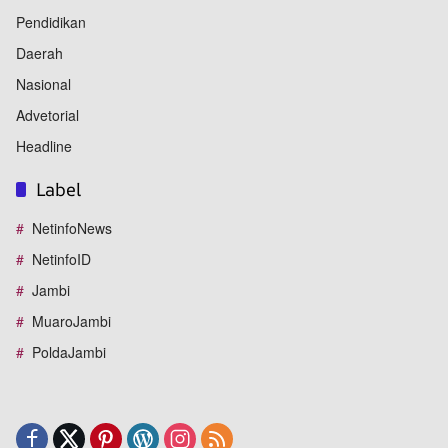
Pendidikan
Daerah
Nasional
Advetorial
Headline
Label
NetinfoNews
NetinfoID
Jambi
MuaroJambi
PoldaJambi