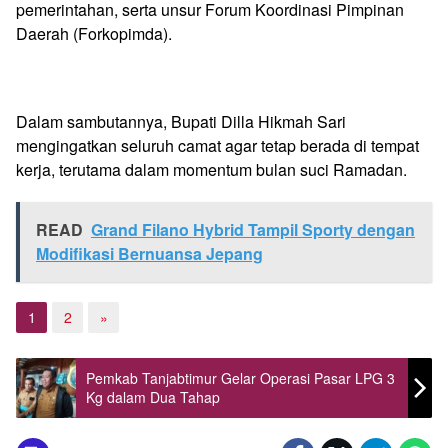
pemerintahan, serta unsur Forum Koordinasi Pimpinan
Daerah (Forkopimda).
Dalam sambutannya, Bupati Dilla Hikmah Sari
mengingatkan seluruh camat agar tetap berada di tempat
kerja, terutama dalam momentum bulan suci Ramadan.
READ
Grand Filano Hybrid Tampil Sporty dengan
Modifikasi Bernuansa Jepang
1
2
»
Pemkab Tanjabtimur Gelar Operasi Pasar LPG 3
Kg dalam Dua Tahap