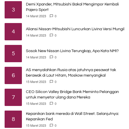
Demi Xpander, Mitsubishi Bakal Mengimpor Kembali
3
Pajero Sport
14 Maret 2023
0
Aliansi Nissan-Mitsubishi Luncurkan Livina Versi Mungil
4
14 Maret 2023
0
Sosok New Nissan Livina Terungkap, Apa Kata NMI?
5
14 Maret 2023
0
AS menyalahkan Rusia atas jatuhnya pesawat tak
6
berawak di Laut Hitam, Moskow menyangkal
15 Maret 2023
0
CEO Silicon Valley Bridge Bank Meminta Pelanggan
7
untuk menyetor ulang dana Mereka
15 Maret 2023
0
Kepanikan bank mereda di Wall Street. Selanjutnya:
8
Kepanikan Fed
15 Maret 2023
0