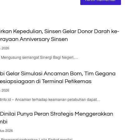
irkan Kepedulian, Sinsen Gelar Donor Darah ke-
rayaan Anniversary Sinsen
s 2026
 – Mengusung semangat Sinergi Bagi Negeri,…
bi Gelar Simulasi Ancaman Bom, Tim Gegana
Kesiapsiagaan di Terminal Petikemas
s 2026
nfo.id – Ancaman terhadap keamanan pelabuhan dapat…
Dinilai Punya Peran Strategis Menggerakkan
mbi
tus 2026
 – Pengamat perbankan Laila Farhat menilai…