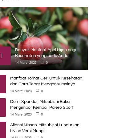
Banyak Manfaat Apel Hijau bagi
1
Kesehatan yang perlu Anda
ketahui
14 Maret 2023
0
Manfaat Tomat Ceri untuk Kesehatan
dan Cara Tepat Mengonsumsinya
14 Maret 2023
0
Demi Xpander, Mitsubishi Bakal
Mengimpor Kembali Pajero Sport
14 Maret 2023
0
Aliansi Nissan-Mitsubishi Luncurkan
Livina Versi Mungil
14 Maret 2023
0