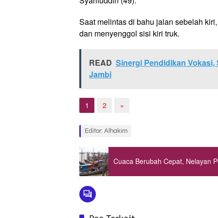
Syarifuddin (49).
Saat melintas di bahu jalan sebelah ki
dan menyenggol sisi kiri truk.
READ
Sinergi Pendidikan Vokasi
Jambi
1
2
»
Editor: Alhakim
Cuaca Berubah Cepat, Nelayan Pe
Pos Terkait