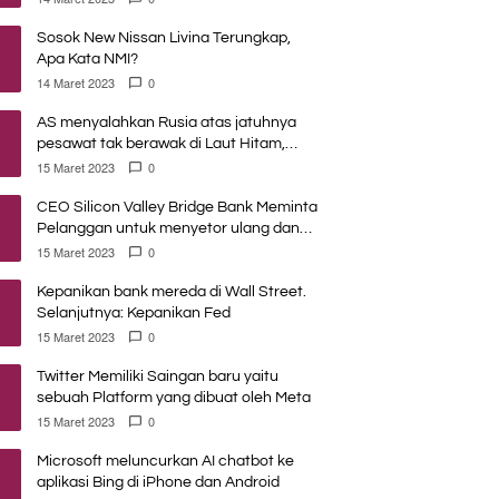
Sosok New Nissan Livina Terungkap,
Apa Kata NMI?
14 Maret 2023
0
AS menyalahkan Rusia atas jatuhnya
pesawat tak berawak di Laut Hitam,
Moskow menyangkal
15 Maret 2023
0
CEO Silicon Valley Bridge Bank Meminta
Pelanggan untuk menyetor ulang dana
Mereka
15 Maret 2023
0
Kepanikan bank mereda di Wall Street.
Selanjutnya: Kepanikan Fed
15 Maret 2023
0
Twitter Memiliki Saingan baru yaitu
sebuah Platform yang dibuat oleh Meta
15 Maret 2023
0
Microsoft meluncurkan AI chatbot ke
aplikasi Bing di iPhone dan Android