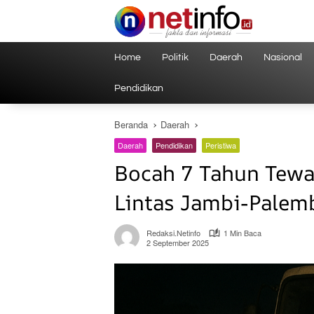
Langsung
ke
konten
Home
Politik
Daerah
Nasional
Pendidikan
Beranda
Daerah
Daerah
Pendidikan
Peristiwa
Bocah 7 Tahun Tewas
Lintas Jambi-Palem
Redaksi.netinfo
1 Min Baca
2 September 2025