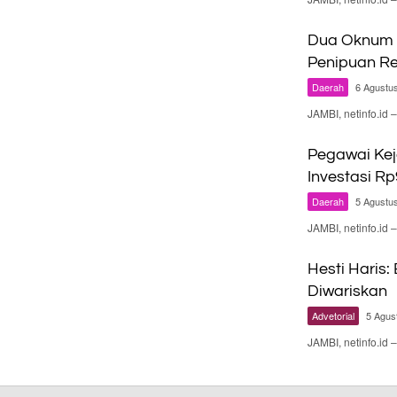
Dua Oknum P
Penipuan Re
Daerah
6 Agustu
JAMBI, netinfo.i
Pegawai Kej
Investasi Rp
Daerah
5 Agustu
JAMBI, netinfo.i
Hesti Haris:
Diwariskan
Advetorial
5 Agus
JAMBI, netinfo.id