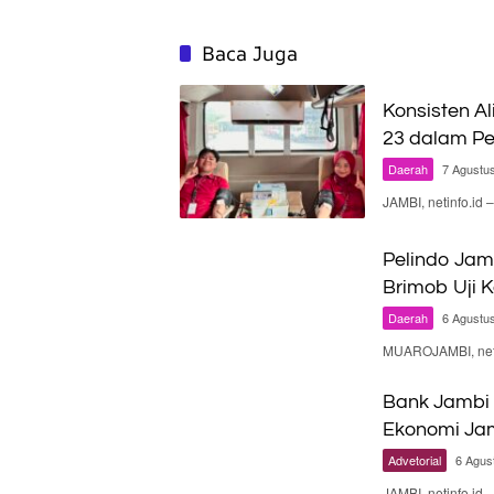
Baca Juga
Konsisten Al
23 dalam Pe
Daerah
7 Agustu
JAMBI, netinfo.id
Pelindo Jam
Brimob Uji 
Daerah
6 Agustu
MUAROJAMBI, neti
Bank Jambi 
Ekonomi Ja
Advetorial
6 Agus
JAMBI, netinfo.id