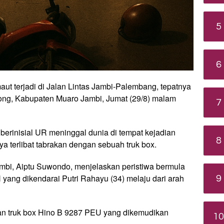
5
6
ut terjadi di Jalan Lintas Jambi-Palembang, tepatnya
ng, Kabupaten Muaro Jambi, Jumat (29/8) malam
7
 berinisial UR meninggal dunia di tempat kejadian
8
a terlibat tabrakan dengan sebuah truk box.
mbi, Aiptu Suwondo, menjelaskan peristiwa bermula
ang dikendarai Putri Rahayu (34) melaju dari arah
9
gan truk box Hino B 9287 PEU yang dikemudikan
10