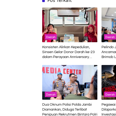
Daerah
Daerah
Konsisten Alirkan Kepedulian,
Pelindo 
Sinsen Gelar Donor Darah ke-23
Ancaman
dalam Perayaan Anniversary
Brimob U
Sinsen
Terminal
Daerah
Daerah
Dua Oknum Polisi Polda Jambi
Pegawai 
Diamankan, Diduga Terlibat
Dilapork
Penipuan Rekrutmen Bintara Polri
Investasi