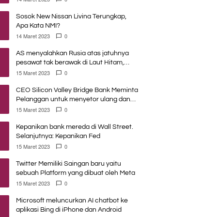
Sosok New Nissan Livina Terungkap,
Apa Kata NMI?
14 Maret 2023
0
AS menyalahkan Rusia atas jatuhnya
pesawat tak berawak di Laut Hitam,
Moskow menyangkal
15 Maret 2023
0
CEO Silicon Valley Bridge Bank Meminta
Pelanggan untuk menyetor ulang dana
Mereka
15 Maret 2023
0
Kepanikan bank mereda di Wall Street.
Selanjutnya: Kepanikan Fed
15 Maret 2023
0
Twitter Memiliki Saingan baru yaitu
sebuah Platform yang dibuat oleh Meta
15 Maret 2023
0
Microsoft meluncurkan AI chatbot ke
aplikasi Bing di iPhone dan Android