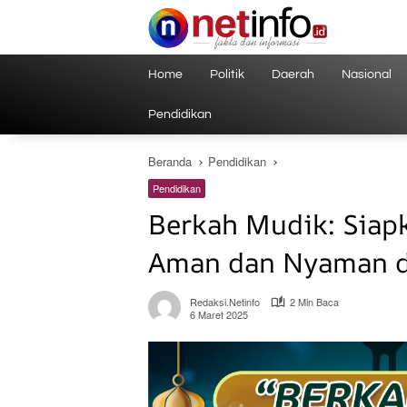
Langsung
ke
konten
Home
Politik
Daerah
Nasional
Pendidikan
Beranda
Pendidikan
Pendidikan
Berkah Mudik: Siap
Aman dan Nyaman 
Redaksi.netinfo
2 Min Baca
6 Maret 2025