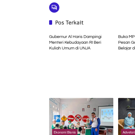
Pos Terkait
Advetorial
Advetori
Gubernur Al Haris Dampingi
Buka MPL
Menteri Kebudayaan RI Beri
Pesan Gu
Kuliah Umum di UNJA
Belajar 
Pemerin
Ekonomi Bisnis
Advetori