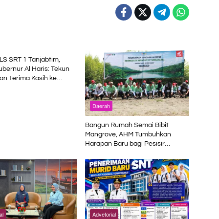
al
S SRT 1 Tanjabtim,
bernur Al Haris: Tekun
dan Terima Kasih ke
tah Pusat
Daerah
Bangun Rumah Semai Bibit
Mangrove, AHM Tumbuhkan
Harapan Baru bagi Pesisir
Karawang
al
Advetorial