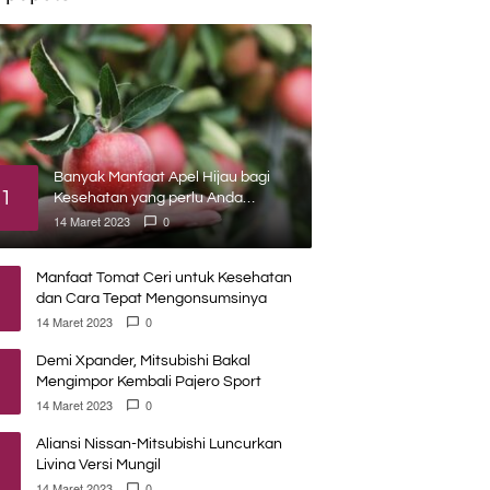
Banyak Manfaat Apel Hijau bagi
1
Kesehatan yang perlu Anda
ketahui
14 Maret 2023
0
Manfaat Tomat Ceri untuk Kesehatan
dan Cara Tepat Mengonsumsinya
14 Maret 2023
0
Demi Xpander, Mitsubishi Bakal
Mengimpor Kembali Pajero Sport
14 Maret 2023
0
Aliansi Nissan-Mitsubishi Luncurkan
Livina Versi Mungil
14 Maret 2023
0